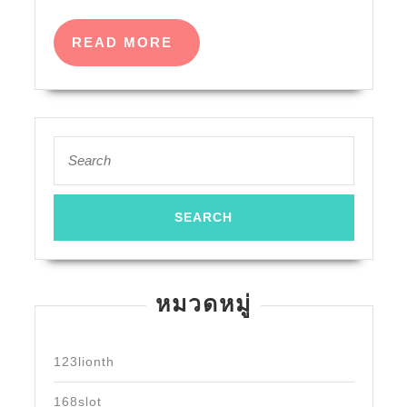
79
READ
READ MORE
by
MORE
Elton
สมัคร
บา
Search
คา
for:
ร่า
sexybaccarat168
บา
คา
ร่า
หมวดหมู่
ออนไลน์
ที่
123lionth
ดี
ที่สุด
168slot