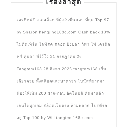
เรื่องล่าสุด
เครดิตฟรี เกมสล็อต ที่ผู้เล่นชื่นชอบ ที่สุด Top 97
by Sharon hengjing168d.com Cash back 10%
ไม่ติดเทิร์น ไลฟ์สด สล็อต ยิงปลา กีฬา ไพ่ เครดิต
ฟรี คุ้มค่า ที่ไว้ใจ 31 กรกฎาคม 26
Tangtem168 28 สิงหา 2026 tangtem168 เว็บ
เดียวครบ ทั้งสล็อตและบาคาร่า โบนัสพี่ฝากมา
น้องให้เพิ่ม 200 ฝาก-ถอน อัตโนมัติ คัดมาแล้ว
เล่นได้ทุกเกม สล็อตเว็บตรง ห้ามพลาด โปรดีรอ
อยู่ Top 100 by Will tangtem168e.com