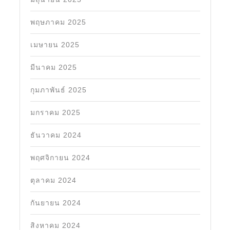
พฤษภาคม 2025
เมษายน 2025
มีนาคม 2025
กุมภาพันธ์ 2025
มกราคม 2025
ธันวาคม 2024
พฤศจิกายน 2024
ตุลาคม 2024
กันยายน 2024
สิงหาคม 2024