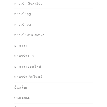
ทางเข้า Sexy168
ทางเข้าpg
ทางเข้าpg
ทางเข้าเล่น slotxo
บาคาร่า
บาคาร่า168
บาคาร่าออนไลน์
บาคาร่าเว็บไหนดี
ปั่นสล็อต
ปั่นแตก66