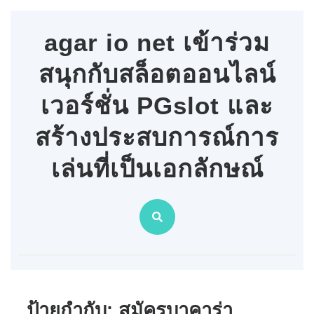
Skip
to
agar io net เข้าร่วม
content
สนุกกับสล็อตออนไลน์
เวอร์ชั่น PGslot และ
สร้างประสบการณ์การ
เล่นที่เป็นเอกลักษณ์
ป้ายกำกับ:
สมัครบาคาร่า