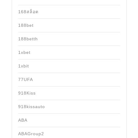
เว็บ
168สล็อต
ตรง
7
188bet
188betth
1xbet
1xbit
77UFA
918Kiss
918kissauto
ABA
ABAGroup2