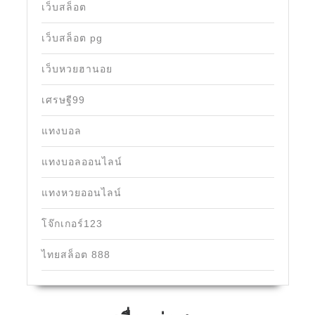
เว็บสล็อต
เว็บสล็อต pg
เว็บหวยฮานอย
เศรษฐี99
แทงบอล
แทงบอลออนไลน์
แทงหวยออนไลน์
โจ๊กเกอร์123
ไทยสล็อต 888