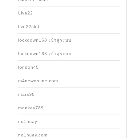
Live22
live22slot
lockdown168 เข้าสู่ระบบ
lockdown168 เข้าสู่ระบบ
london45
m4newonline.com
mars95
monkey789
no1huay
no1huay.com