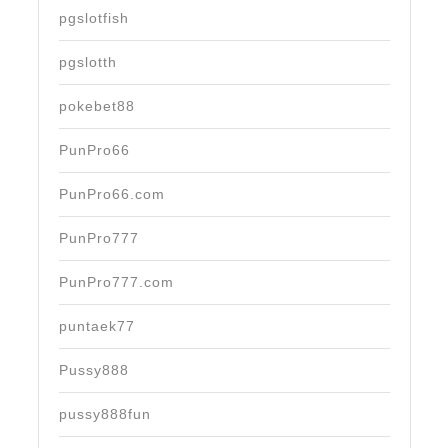
pgslotfish
pgslotth
pokebet88
PunPro66
PunPro66.com
PunPro777
PunPro777.com
puntaek77
Pussy888
pussy888fun