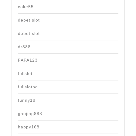
coke55
debet slot
debet slot
dr888
FAFA123
fullslot
fullslotpg
funny18
gaojing888
happy168