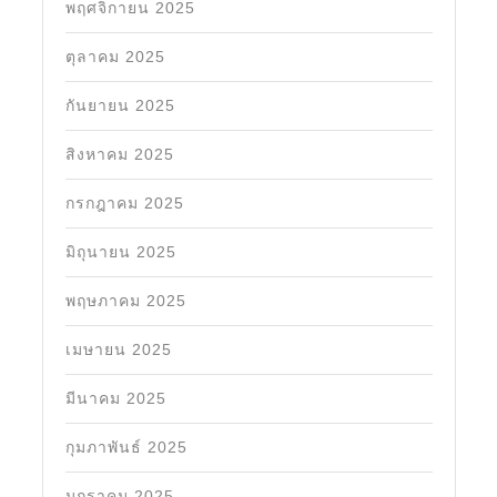
พฤศจิกายน 2025
ตุลาคม 2025
กันยายน 2025
สิงหาคม 2025
กรกฎาคม 2025
มิถุนายน 2025
พฤษภาคม 2025
เมษายน 2025
มีนาคม 2025
กุมภาพันธ์ 2025
มกราคม 2025