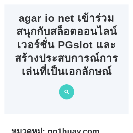
Skip
to
agar io net เข้าร่วม
content
สนุกกับสล็อตออนไลน์
เวอร์ชั่น PGslot และ
สร้างประสบการณ์การ
เล่นที่เป็นเอกลักษณ์
หมวดหมู่:
no1huay.com