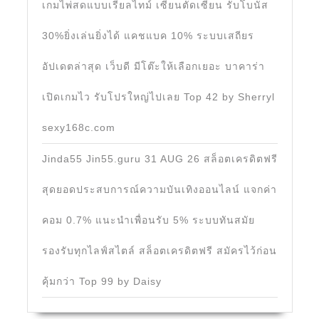
เกมไพ่สดแบบเรียลไทม์ เซียนตัดเซียน รับโบนัส
30%ยิ่งเล่นยิ่งได้ แคชแบค 10% ระบบเสถียร
อัปเดตล่าสุด เว็บดี มีโต๊ะให้เลือกเยอะ บาคาร่า
เปิดเกมไว รับโปรใหญ่ไปเลย Top 42 by Sherryl
sexy168c.com
Jinda55 Jin55.guru 31 AUG 26 สล็อตเครดิตฟรี
สุดยอดประสบการณ์ความบันเทิงออนไลน์ แจกค่า
คอม 0.7% แนะนำเพื่อนรับ 5% ระบบทันสมัย
รองรับทุกไลฟ์สไตล์ สล็อตเครดิตฟรี สมัครไว้ก่อน
คุ้มกว่า Top 99 by Daisy