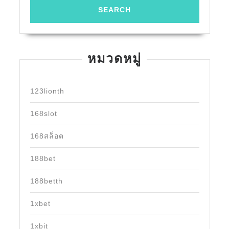
หมวดหมู่
123lionth
168slot
168สล็อต
188bet
188betth
1xbet
1xbit