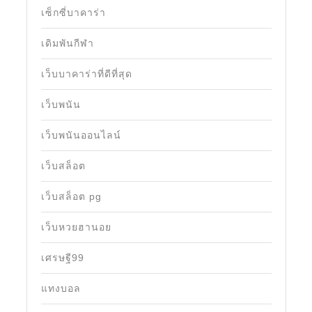
เซ็กซี่บาคาร่า
เดิมพันกีฬา
เว็บบาคาร่าที่ดีที่สุด
เว็บพนัน
เว็บพนันออนไลน์
เว็บสล็อต
เว็บสล็อต pg
เว็บหวยฮานอย
เศรษฐี99
แทงบอล