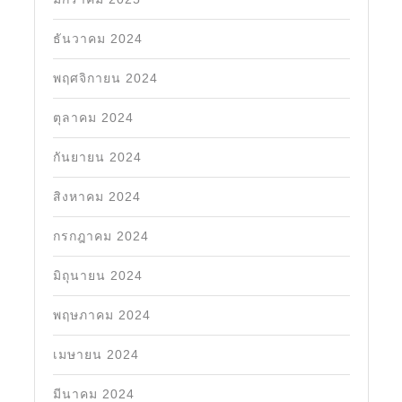
ธันวาคม 2024
พฤศจิกายน 2024
ตุลาคม 2024
กันยายน 2024
สิงหาคม 2024
กรกฎาคม 2024
มิถุนายน 2024
พฤษภาคม 2024
เมษายน 2024
มีนาคม 2024