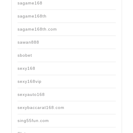
sagame168
sagame168th
sagame168th.com
sawan888
sbobet
sexy168
sexy168vip
sexyauto168
sexybaccarat168.com
sing55fun.com