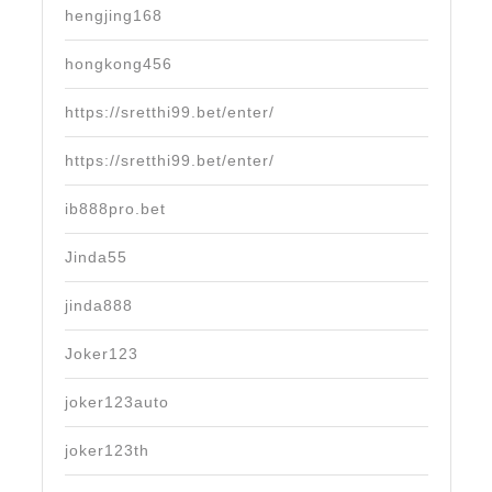
hengjing168
hongkong456
https://sretthi99.bet/enter/
https://sretthi99.bet/enter/
ib888pro.bet
Jinda55
jinda888
Joker123
joker123auto
joker123th