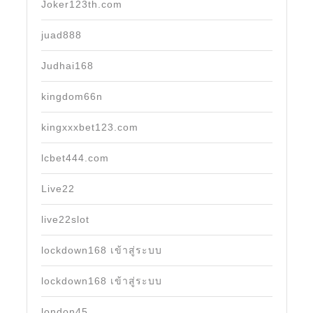
Joker123th.com
juad888
Judhai168
kingdom66n
kingxxxbet123.com
lcbet444.com
Live22
live22slot
lockdown168 เข้าสู่ระบบ
lockdown168 เข้าสู่ระบบ
london45