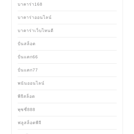
บาคาร่า168
บาคาร่าออนไลน์
บาคาร่าเว็บไหนดี
ปั่นสล็อต
ปั่นแตก66
ปั่นแตก77
พนันออนไลน์
พีจีสล็อต
พุซซี่888
ฟลูสล็อตพีจี