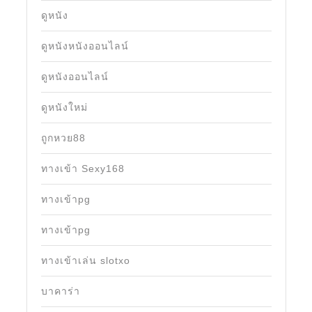
ดูหนัง
ดูหนังหนังออนไลน์
ดูหนังออนไลน์
ดูหนังใหม่
ถูกหวย88
ทางเข้า Sexy168
ทางเข้าpg
ทางเข้าpg
ทางเข้าเล่น slotxo
บาคาร่า