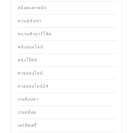
สล็อตแตกหนัก
สวนสุนันทา
สแกนคิวอาร์โค้ด
หนังออนไลน์
หนังโป๊69
หวยออนไลน์
หวยออนไลน์24
เกมยิงปลา
เกมสล็อต
เครดิตฟรี