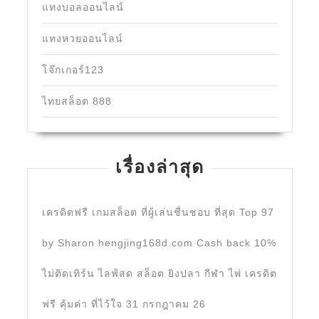
แทงบอลออนไลน์
แทงหวยออนไลน์
โจ๊กเกอร์123
ไทยสล็อต 888
เรื่องล่าสุด
เครดิตฟรี เกมสล็อต ที่ผู้เล่นชื่นชอบ ที่สุด Top 97
by Sharon hengjing168d.com Cash back 10%
ไม่ติดเทิร์น ไลฟ์สด สล็อต ยิงปลา กีฬา ไพ่ เครดิต
ฟรี คุ้มค่า ที่ไว้ใจ 31 กรกฎาคม 26