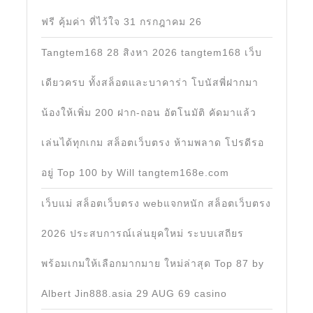
ฟรี คุ้มค่า ที่ไว้ใจ 31 กรกฎาคม 26
Tangtem168 28 สิงหา 2026 tangtem168 เว็บ
เดียวครบ ทั้งสล็อตและบาคาร่า โบนัสพี่ฝากมา
น้องให้เพิ่ม 200 ฝาก-ถอน อัตโนมัติ คัดมาแล้ว
เล่นได้ทุกเกม สล็อตเว็บตรง ห้ามพลาด โปรดีรอ
อยู่ Top 100 by Will tangtem168e.com
เว็บแม่ สล็อตเว็บตรง webแจกหนัก สล็อตเว็บตรง
2026 ประสบการณ์เล่นยุคใหม่ ระบบเสถียร
พร้อมเกมให้เลือกมากมาย ใหม่ล่าสุด Top 87 by
Albert Jin888.asia 29 AUG 69 casino