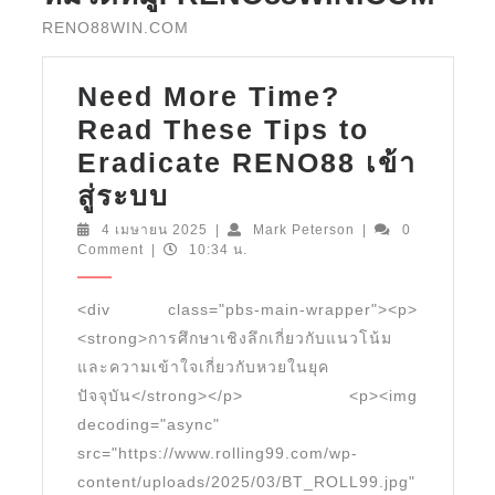
RENO88WIN.COM
Need More Time?
Read These Tips to
Eradicate RENO88 เข้า
Need
สู่ระบบ
More
4
Mark
4 เมษายน 2025
|
Mark Peterson
|
0
เมษายน
Peterson
Comment
|
10:34 น.
Time?
2025
Read
<div class="pbs-main-wrapper"><p>
These
<strong>การศึกษาเชิงลึกเกี่ยวกับแนวโน้ม
Tips
และความเข้าใจเกี่ยวกับหวยในยุค
to
ปัจจุบัน</strong></p> <p><img
Eradicate
decoding="async"
RENO88
src="https://www.rolling99.com/wp-
content/uploads/2025/03/BT_ROLL99.jpg"
เข้า