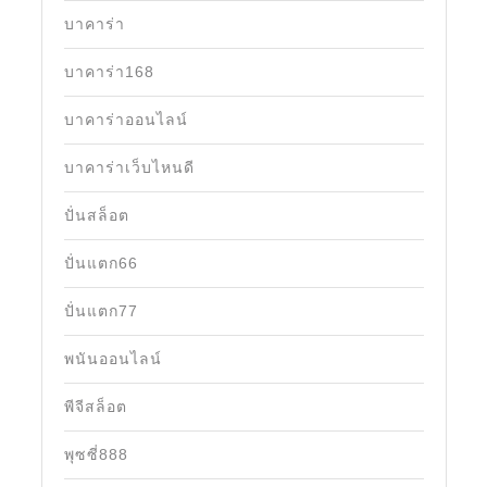
บาคาร่า
บาคาร่า168
บาคาร่าออนไลน์
บาคาร่าเว็บไหนดี
ปั่นสล็อต
ปั่นแตก66
ปั่นแตก77
พนันออนไลน์
พีจีสล็อต
พุซซี่888