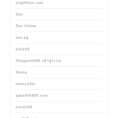
sing55fun.com
Slot
Slot Online
slot pg
slot168
Slotgame666 เข้าสู่ระบบ
Slotxo
slotxo24hr
spbetflik888.com
sretthi99