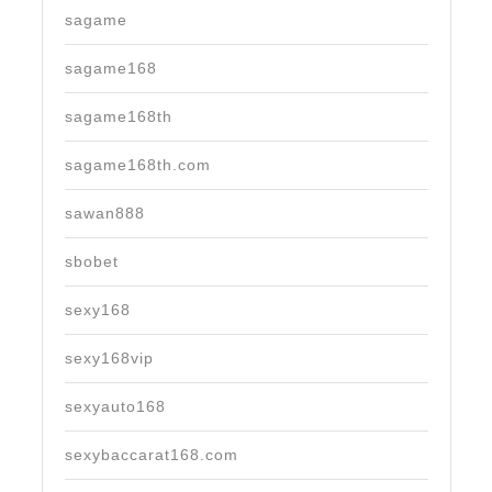
sagame
sagame168
sagame168th
sagame168th.com
sawan888
sbobet
sexy168
sexy168vip
sexyauto168
sexybaccarat168.com