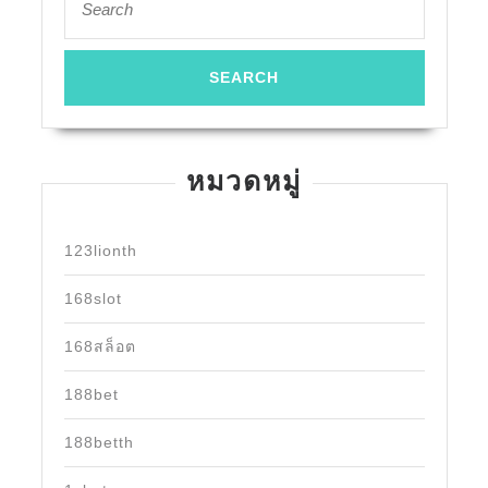
for:
หมวดหมู่
123lionth
168slot
168สล็อต
188bet
188betth