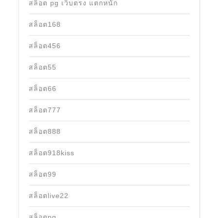
สล็อต pg เว็บตรง แตกหนัก
สล็อต168
สล็อต456
สล็อต55
สล็อต66
สล็อต777
สล็อต888
สล็อต918kiss
สล็อต99
สล็อตlive22
สล็อตpg