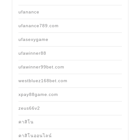
ufanance
ufanance789.com
ufasexygame
ufawinner88
ufawinner99bet.com
westbluez168bet.com
xpay88game.com
zeus66v2
คาสิโน
คาสิโนออนไลน์