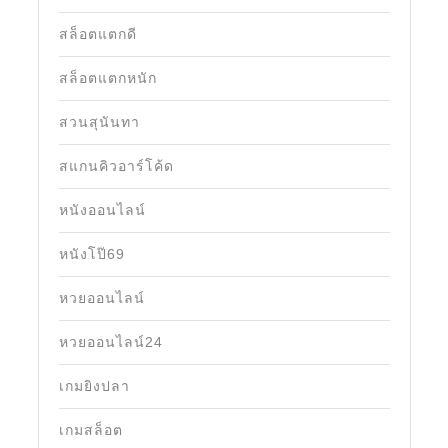
สล็อตแตกดี
สล็อตแตกหนัก
สวนสุนันทา
สแกนคิวอาร์โค้ด
หนังออนไลน์
หนังโป๊69
หวยออนไลน์
หวยออนไลน์24
เกมยิงปลา
เกมสล็อต