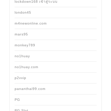
lockdown168 เข้าสู่ระบบ
london45
m4newonline.com
mars95
monkey789
no1huay
no1huay.com
p2vvip
pananthai99.com
PG
PG Slot