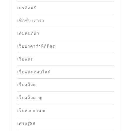
เครดิตฟรี
เซ็กซี่บาคาร่า
เดิมพันกีฬา
เว็บบาคาร่าที่ดีที่สุด
เว็บพนัน
เว็บพนันออนไลน์
เว็บสล็อต
เว็บสล็อต pg
เว็บหวยฮานอย
เศรษฐี99