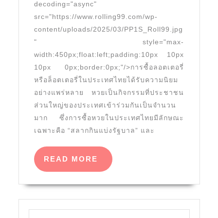
decoding="async"
src="https://www.rolling99.com/wp-
content/uploads/2025/03/PP1S_Roll99.jpg
" style="max-
width:450px;float:left;padding:10px 10px
10px 0px;border:0px;"/>การซื้อลอตเตอรี่
หรือล็อตเตอรี่ในประเทศไทยได้รับความนิยม
อย่างแพร่หลาย หวยเป็นกิจกรรมที่ประชาชน
ส่วนใหญ่ของประเทศเข้าร่วมกันเป็นจำนวน
มาก ซึ่งการซื้อหวยในประเทศไทยมีลักษณะ
เฉพาะคือ “สลากกินแบ่งรัฐบาล” และ
READ
READ MORE
MORE
Search