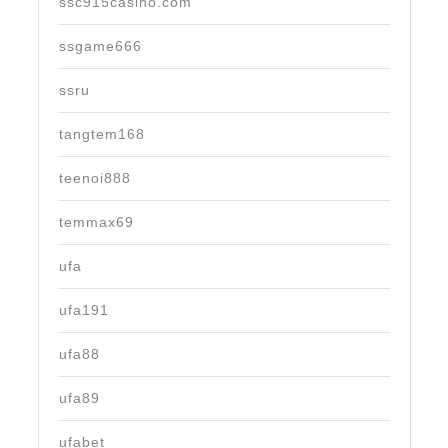
ssc915casino.com
ssgame666
ssru
tangtem168
teenoi888
temmax69
ufa
ufa191
ufa88
ufa89
ufabet