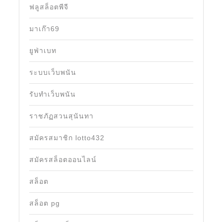
ฟลูสล็อตพีจี
มาเก๊า69
ยูฟ่าเบท
ระบบเว็บพนัน
รับทำเว็บพนัน
ราชภัฏสวนสุนันทา
สมัครสมาชิก lotto432
สมัครสล็อตออนไลน์
สล็อต
สล็อต pg