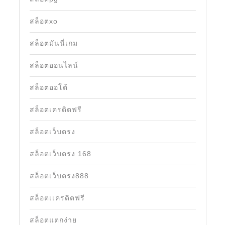
สล็อตxo
สล็อตมันนี่เกม
สล็อตออนไลน์
สล็อตออโต้
สล็อตเครดิตฟรี
สล็อตเว็บตรง
สล็อตเว็บตรง 168
สล็อตเว็บตรง888
สล็อตเเครดิตฟรี
สล็อตแตกง่าย