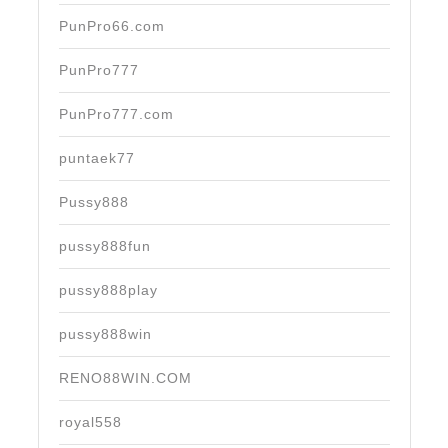
PunPro66.com
PunPro777
PunPro777.com
puntaek77
Pussy888
pussy888fun
pussy888play
pussy888win
RENO88WIN.COM
royal558