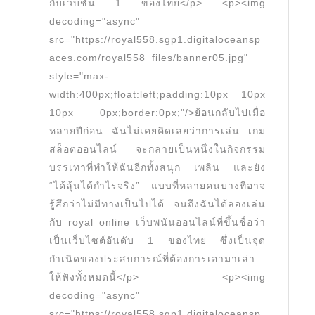
กับเว็บชั้น 1 ของไทย</p> <p><img
ใหม่
decoding="async"
รับ
src="https://royal558.sgp1.digitaloceansp
100%
aces.com/royal558_files/banner05.jpg"
style="max-
ฝาก-
width:400px;float:left;padding:10px 10px
ถอน
10px 0px;border:0px;"/>ย้อนกลับไปเมื่อ
รวดเร็ว
หลายปีก่อน ฉันไม่เคยคิดเลยว่าการเล่น เกม
ไลฟ์
สล็อตออนไลน์ จะกลายเป็นหนึ่งในกิจกรรม
สด
บรรเทาที่ทำให้ฉันอีกทั้งสนุก เพลิน และยัง
สล็อต
“ได้ลุ้นได้กำไรจริง” แบบที่หลายคนบางทีอาจ
รู้สึกว่าไม่มีทางเป็นไปได้ จนถึงฉันได้ลองเล่น
ยิง
กับ royal online เว็บพนันออนไลน์ที่ขึ้นชื่อว่า
ปลา
เป็นเว็บไซต์อันดับ 1 ของไทย ซึ่งเป็นจุด
กีฬา
กำเนิดของประสบการณ์ที่ต้องการเอามาเล่า
ไพ่
ให้ฟังทั้งหมดนี้</p> <p><img
รอยัล558
decoding="async"
คุ้ม
src="https://royal558.sgp1.digitaloceansp