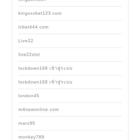
kingxxxbet123.com
lcbet444.com
Live22
live22slot
lockdown168 เข้าสู่ระบบ
lockdown168 เข้าสู่ระบบ
london45
m4newonline.com
mars95
monkey789