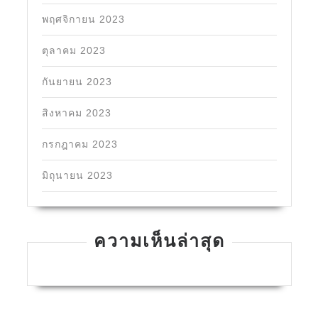
พฤศจิกายน 2023
ตุลาคม 2023
กันยายน 2023
สิงหาคม 2023
กรกฎาคม 2023
มิถุนายน 2023
ความเห็นล่าสุด