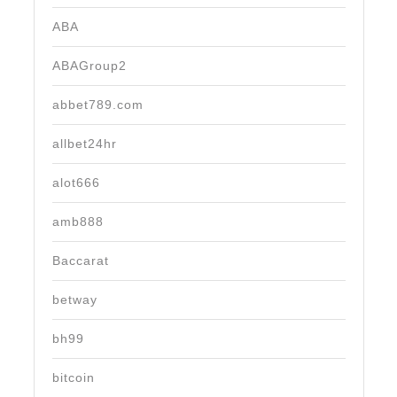
ABA
ABAGroup2
abbet789.com
allbet24hr
alot666
amb888
Baccarat
betway
bh99
bitcoin