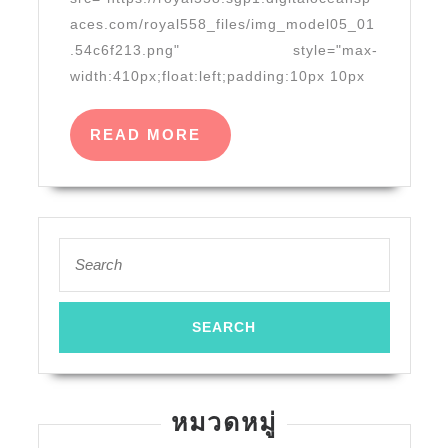
ค่า
aces.com/royal558_files/img_model05_01
.54c6f213.png" style="max-
ที่
width:410px;float:left;padding:10px 10px
ไว้ใจ
Top
READ
READ MORE
72
MORE
by
Shelton
royal55
Search
22
for:
ม.ค.
68
หมวดหมู่