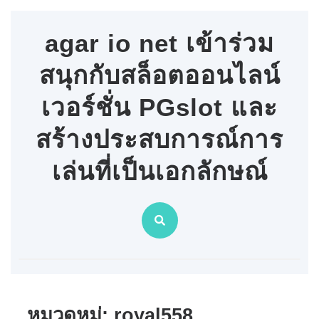
Skip
to
agar io net เข้าร่วม
content
สนุกกับสล็อตออนไลน์
เวอร์ชั่น PGslot และ
สร้างประสบการณ์การ
เล่นที่เป็นเอกลักษณ์
หมวดหมู่:
royal558