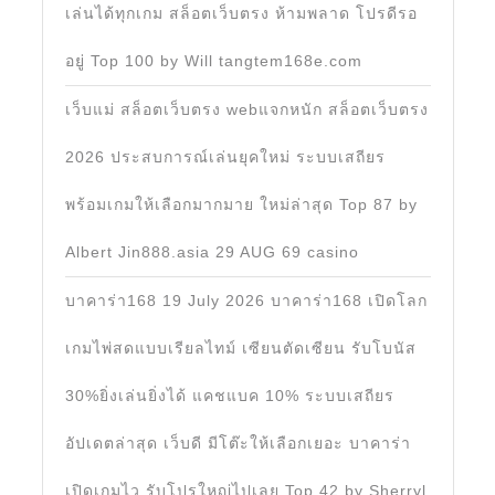
เล่นได้ทุกเกม สล็อตเว็บตรง ห้ามพลาด โปรดีรอ
อยู่ Top 100 by Will tangtem168e.com
เว็บแม่ สล็อตเว็บตรง webแจกหนัก สล็อตเว็บตรง
2026 ประสบการณ์เล่นยุคใหม่ ระบบเสถียร
พร้อมเกมให้เลือกมากมาย ใหม่ล่าสุด Top 87 by
Albert Jin888.asia 29 AUG 69 casino
บาคาร่า168 19 July 2026 บาคาร่า168 เปิดโลก
เกมไพ่สดแบบเรียลไทม์ เซียนตัดเซียน รับโบนัส
30%ยิ่งเล่นยิ่งได้ แคชแบค 10% ระบบเสถียร
อัปเดตล่าสุด เว็บดี มีโต๊ะให้เลือกเยอะ บาคาร่า
เปิดเกมไว รับโปรใหญ่ไปเลย Top 42 by Sherryl