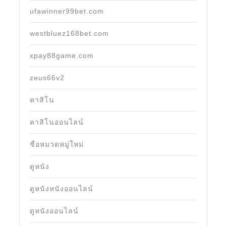
ufawinner99bet.com
westbluez168bet.com
xpay88game.com
zeus66v2
คาสิโน
คาสิโนออนไลน์
ชื่อหมวดหมู่ใหม่
ดูหนัง
ดูหนังหนังออนไลน์
ดูหนังออนไลน์