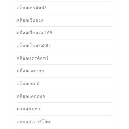
สล็อตเครดิตฟรี
สล็อตเว็บตรง
สล็อตเว็บตรง 168
สล็อตเว็บตรง888
สล็อตเเครดิตฟรี
สล็อตแตกง่าย
สล็อตแตกดี
สล็อตแตกหนัก
สวนสุนันทา
สแกนคิวอาร์โค้ด