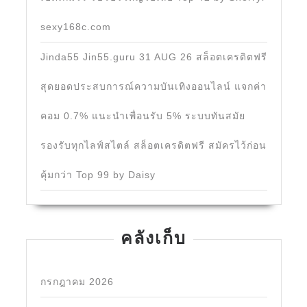
sexy168c.com
Jinda55 Jin55.guru 31 AUG 26 สล็อตเครดิตฟรี
สุดยอดประสบการณ์ความบันเทิงออนไลน์ แจกค่า
คอม 0.7% แนะนำเพื่อนรับ 5% ระบบทันสมัย
รองรับทุกไลฟ์สไตล์ สล็อตเครดิตฟรี สมัครไว้ก่อน
คุ้มกว่า Top 99 by Daisy
คลังเก็บ
กรกฎาคม 2026