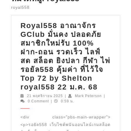
royal558
Royal558 อาณาจักร
GClub มั่นคง ปลอดภัย
สมาชิกใหม่รับ 100%
ฝาก-ถอน รวดเร็ว ไลฟ์
สด สล็อต ยิงปลา กีฬา ไพ่
รอยัล558 คุ้มค่า ที่ไว้ใจ
Top 72 by Shelton
Royal55
royal558 22 ม.ค. 68
อาณาจัก
21
Mark
21 พฤศจิกายน 2025
|
Mark Peterson
|
พฤศจิกายน
Peterson
0 Comment
|
0:59 น.
GClub
2025
มั่นคง
<div class="pbs-main-wrapper">
ปลอดภัย
<p>รอยัล558 เว็บไซต์พนันออนไลน์เกมสล็อต
สมาชิก