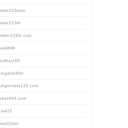
joker123auto
joker123th
Joker123th.com
juad888
Judhai168
kingdom66n
kingxxxbet123.com
lcbet444.com
Live22
live22slot