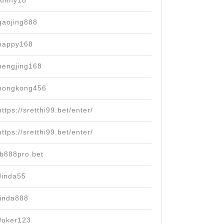
funny18
gaojing888
happy168
hengjing168
hongkong456
https://sretthi99.bet/enter/
https://sretthi99.bet/enter/
ib888pro.bet
Jinda55
jinda888
Joker123