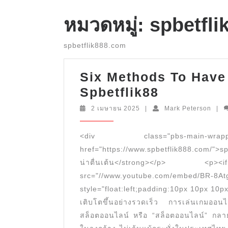
หมวดหมู่:
spbetfli
spbetflik888.com
Six Methods To Have 
Six
Spbetflik88
Methods
2
Mark
2 เมษายน 2025
|
Mark Peterson
|
เมษายน
Pete
To
2025
Have
<div class="pbs-main-wrapp
href="https://www.spbetflik888.com/">sp
(A)
น่าตื่นเต้น</strong></p> <
Extra
src="//www.youtube.com/embed/BR-
Appealin
style="float:left;padding:10px 10px 10px
Spbetflik
เติบโตขึ้นอย่างรวดเร็ว การเล่นเกมออนไล
สล็อตออนไลน์ หรือ “สล็อตออนไลน์” กลายเป็