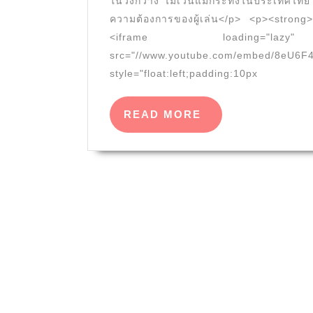
ในวงกว้าง ไม่เว้นแม้กระทั่งในประเทศไทย
ความต้องการของผู้เล่น</p> <p><strong
<iframe loading="laz
src="//www.youtube.com/embed/8eU
style="float:left;padding:10px
READ
READ MORE
MORE