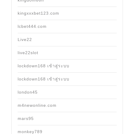
kingdom66n
kingxxxbet123.com
lcbet444.com
Live22
live22slot
lockdown168 เข้าสู่ระบบ
lockdown168 เข้าสู่ระบบ
london45
m4newonline.com
mars95
monkey789