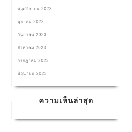
พฤศจิกายน 2023
ตุลาคม 2023
กันยายน 2023
สิงหาคม 2023
กรกฎาคม 2023
มิถุนายน 2023
ความเห็นล่าสุด