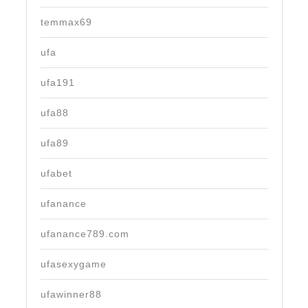
temmax69
ufa
ufa191
ufa88
ufa89
ufabet
ufanance
ufanance789.com
ufasexygame
ufawinner88