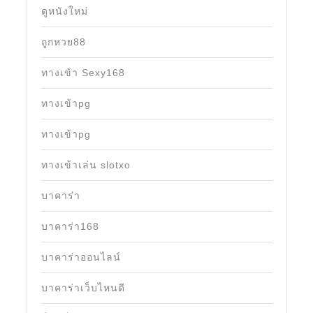
ดูหนังใหม่
ถูกหวย88
ทางเข้า Sexy168
ทางเข้าpg
ทางเข้าpg
ทางเข้าเล่น slotxo
บาคาร่า
บาคาร่า168
บาคาร่าออนไลน์
บาคาร่าเว็บไหนดี