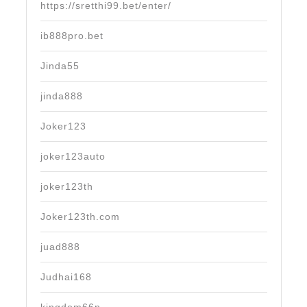
https://sretthi99.bet/enter/
ib888pro.bet
Jinda55
jinda888
Joker123
joker123auto
joker123th
Joker123th.com
juad888
Judhai168