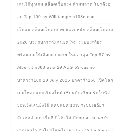
เล่นได้ทุกเกม สล็อตเว็บตรง ห้ามพลาด โปรดีรอ
อยู่ Top 100 by Will tangtem168e.com
เว็บแม่ สล็อตเว็บตรง webแจกหนัก สล็อตเว็บตรง
2026 ประสบการณ์เล่นยุคใหม่ ระบบเสถียร
พร้อมเกมให้เลือกมากมาย ใหม่ล่าสุด Top 87 by
Albert Jin888.asia 29 AUG 69 casino
บาคาร่า168 19 July 2026 บาคาร่า168 เปิดโลก
เกมไพ่สดแบบเรียลไทม์ เซียนตัดเซียน รับโบนัส
30%ยิ่งเล่นยิ่งได้ แคชแบค 10% ระบบเสถียร
อัปเดตล่าสุด เว็บดี มีโต๊ะให้เลือกเยอะ บาคาร่า
เปิดเกมไว รับโปรใหญ่ไปเลย Top 42 by Sherryl