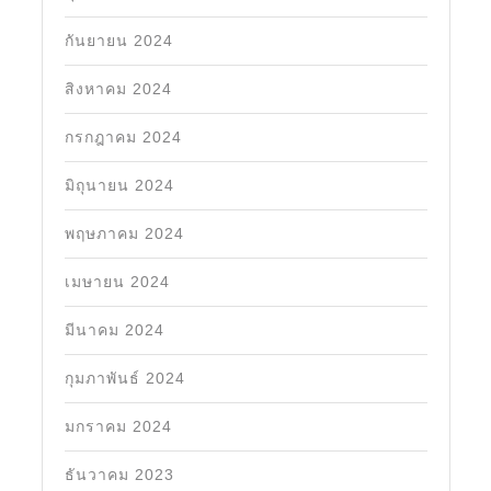
กันยายน 2024
สิงหาคม 2024
กรกฎาคม 2024
มิถุนายน 2024
พฤษภาคม 2024
เมษายน 2024
มีนาคม 2024
กุมภาพันธ์ 2024
มกราคม 2024
ธันวาคม 2023