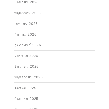
มิถุนายน 2026
พฤษภาคม 2026
เมษายน 2026
มีนาคม 2026
กุมภาพันธ์ 2026
มกราคม 2026
ธันวาคม 2025
พฤศจิกายน 2025
ตุลาคม 2025
กันยายน 2025