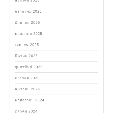
สิงหาคม 2025
กรกฎาคม 2025
มิถุนายน 2025
พฤษภาคม 2025
เมษายน 2025
มีนาคม 2025
กุมภาพันธ์ 2025
มกราคม 2025
ธันวาคม 2024
พฤศจิกายน 2024
ตุลาคม 2024