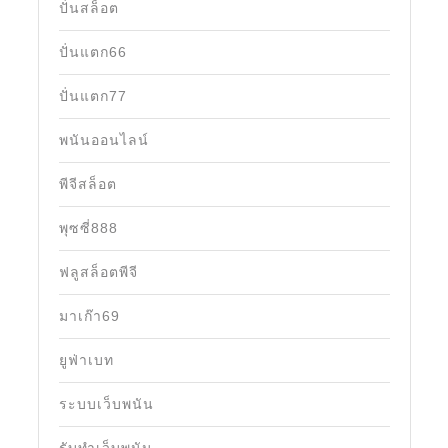
ปั่นสล็อต
ปั่นแตก66
ปั่นแตก77
พนันออนไลน์
พีจีสล็อต
พุซซี่888
ฟลูสล็อตพีจี
มาเก๊า69
ยูฟ่าเบท
ระบบเว็บพนัน