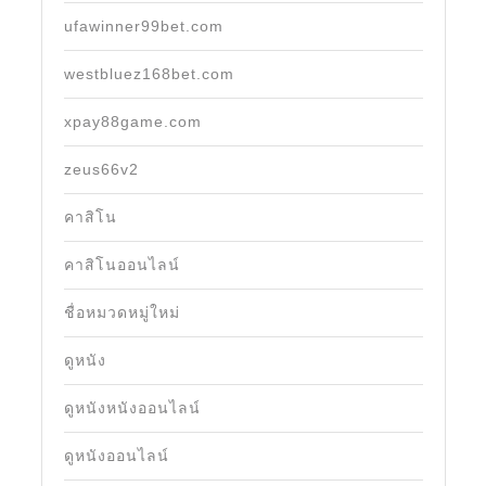
ufawinner99bet.com
westbluez168bet.com
xpay88game.com
zeus66v2
คาสิโน
คาสิโนออนไลน์
ชื่อหมวดหมู่ใหม่
ดูหนัง
ดูหนังหนังออนไลน์
ดูหนังออนไลน์