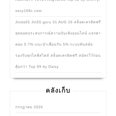
sexy168c.com
Jinda55 Jin55.guru 31 AUG 26 สล็อตเครดิตฟรี
สุดยอดประสบการณ์ความบันเทิงออนไลน์ แจกค่า
คอม 0.7% แนะนำเพื่อนรับ 5% ระบบทันสมัย
รองรับทุกไลฟ์สไตล์ สล็อตเครดิตฟรี สมัครไว้ก่อน
คุ้มกว่า Top 99 by Daisy
คลังเก็บ
กรกฎาคม 2026