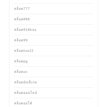
สล็อต777
สล็อต888
สล็อต918kiss
สล็อต99
สล็อตlive22
สล็อตpg
สล็อตxo
สล็อตมันนี่เกม
สล็อตออนไลน์
สล็อตออโต้