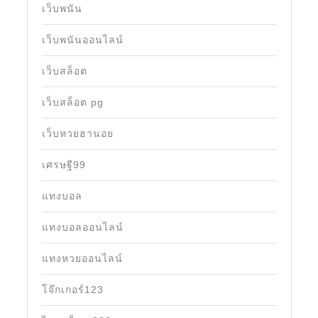
เว็บพนัน
เว็บพนันออนไลน์
เว็บสล็อต
เว็บสล็อต pg
เว็บหวยฮานอย
เศรษฐี99
แทงบอล
แทงบอลออนไลน์
แทงหวยออนไลน์
โจ๊กเกอร์123