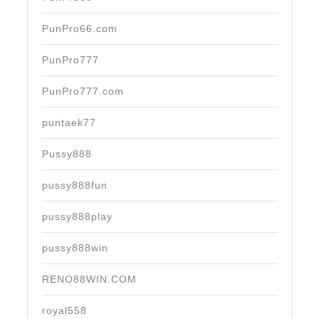
PunPro66.com
PunPro777
PunPro777.com
puntaek77
Pussy888
pussy888fun
pussy888play
pussy888win
RENO88WIN.COM
royal558