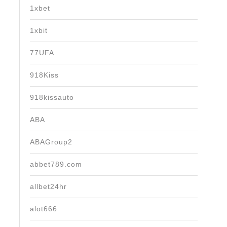
1xbet
1xbit
77UFA
918Kiss
918kissauto
ABA
ABAGroup2
abbet789.com
allbet24hr
alot666