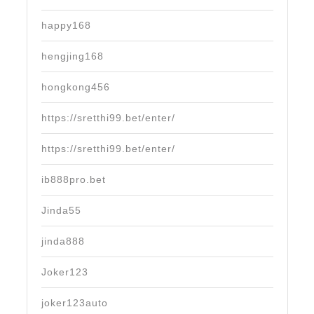
happy168
hengjing168
hongkong456
https://sretthi99.bet/enter/
https://sretthi99.bet/enter/
ib888pro.bet
Jinda55
jinda888
Joker123
joker123auto