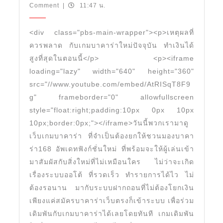
กันยายน
Peterson
Comment
|
11:47 น.
สมัคร
2023
บา
<div class="pbs-main-wrapper"><p>เหตุผลที่
คา
ควรพลาด กับเกมบาคาร่าใหม่ปัจจุบัน ทำเงินได้
ร่า
สูงที่สุดในตอนนี้</p> <p><iframe
เว็บไซต์
loading="lazy" width="640" height="360"
แตก
src="//www.youtube.com/embed/AtRISqT8F9
ง่าย
g" frameborder="0" allowfullscreen
style="float:right;padding:10px 0px 10px
คา
10px;border:0px;"></iframe>วันนี้พวกเรามาดู
สิ
เว็บเกมบาคาร่า ที่จำเป็นต้องยกให้ชวนมองบาคา
โน
ร่า168 อัพเดทฟังก์ชั่นใหม่ ที่พร้อมจะให้ผู้เล่นเข้า
ออนไลน์
มาสัมผัสกับสิ่งใหม่ที่ไม่เหมือนใคร ไม่ว่าจะเกิด
เว็บ
เรื่องระบบออโต้ ที่รวดเร็ว ทำรายการได้ไว ไม่
เปิด
ต้องรอนาน มากับระบบฝากถอนที่ไม่ต้องโยกเงิน
เพียงแค่สมัครบาคาร่าเว็บตรงก็เข้าระบบ เพื่อร่วม
ใหม่
เดิมพันกับเกมบาคาร่าได้เลยโดยทันที เกมเดิมพัน
บา