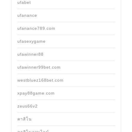
ufabet
ufanance
ufanance789.com
ufasexygame
ufawinner88
ufawinner99bet.com
westbluez168bet.com
xpay88game.com
zeus66v2
คาสิโน
คาสิโนออนไลน์