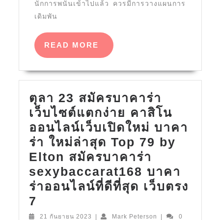
ร่า
นักการพนันเข้าไปแล้ว ควรมีการวางแผนการ
Sexybaccarat168
เดิมพัน
บา
คา
READ
READ MORE
MORE
ร่า
ออนไลน์
ที่
ตุลา 23 สมัครบาคาร่า
ดี
เว็บไซต์แตกง่าย คาสิโน
ที่สุด
ออนไลน์เว็บเปิดใหม่ บาคา
เว็บ
ร่า ใหม่ล่าสุด Top 79 by
ตรง
Elton สมัครบาคาร่า
sexybaccarat168 บาคา
ร่าออนไลน์ที่ดีที่สุด เว็บตรง
ตุลา
7
23
21
Mark
21 กันยายน 2023
|
Mark Peterson
|
0