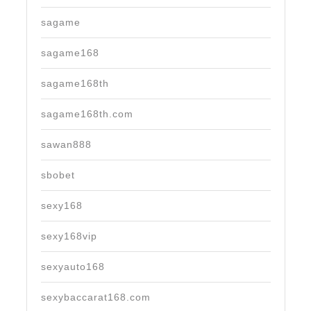
sagame
sagame168
sagame168th
sagame168th.com
sawan888
sbobet
sexy168
sexy168vip
sexyauto168
sexybaccarat168.com