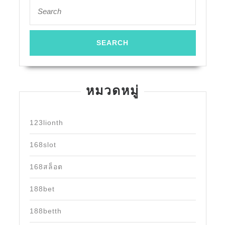
Search
for:
หมวดหมู่
123lionth
168slot
168สล็อต
188bet
188betth