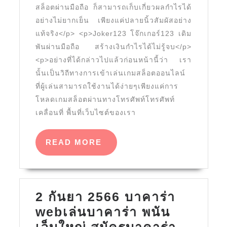
สล็อตผ่านมือถือ ก็สามารถเก็บเกี่ยวผลกำไรได้
หลัก
อย่างไม่ยากเย็น เพียงแค่ปลายนิ้วสัมผัสอย่าง
ประเทศไทย
แท้จริง</p> <p>Joker123 โจ๊กเกอร์123 เดิม
Top
พันผ่านมือถือ สร้างเงินกำไรได้ไม่รู้จบ</p>
68
<p>อย่างที่ได้กล่าวไปแล้วก่อนหน้านี้ว่า เรา
by
นั้นเป็นวิถีทางการเข้าเล่นเกมสล็อตออนไลน์
Reynaldo
ที่ผู้เล่นสามารถใช้งานได้ง่ายๆเพียงแค่การ
โหลดเกมสล็อตผ่านทางโทรศัพท์โทรศัพท์
เคลื่อนที่ พื้นที่เว็บไซต์ของเรา
READ
READ MORE
MORE
2 กันยา 2566 บาคาร่า
webเล่นบาคาร่า พนัน
เว็บใหญ่ สมัครบาคาร่า