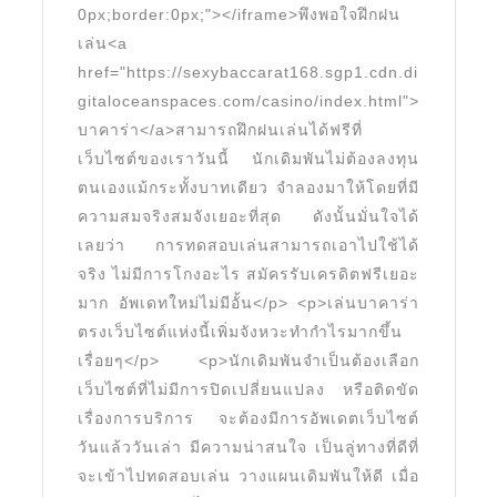
พนัน
0px;border:0px;"></iframe>พึงพอใจฝึกฝน
เว็บ
เล่น<a
ใหญ่
href="https://sexybaccarat168.sgp1.cdn.di
สมัคร
gitaloceanspaces.com/casino/index.html">
บา
บาคาร่า</a>สามารถฝึกฝนเล่นได้ฟรีที่
เว็บไซต์ของเราวันนี้ นักเดิมพันไม่ต้องลงทุน
คา
ตนเองแม้กระทั้งบาทเดียว จำลองมาให้โดยที่มี
ร่า
ความสมจริงสมจังเยอะที่สุด ดังนั้นมั่นใจได้
ทดลอง
เลยว่า การทดสอบเล่นสามารถเอาไปใช้ได้
เล่น
จริง ไม่มีการโกงอะไร สมัครรับเครดิตฟรีเยอะ
Top
มาก อัพเดทใหม่ไม่มีอั้น</p> <p>เล่นบาคาร่า
9
ตรงเว็บไซต์แห่งนี้เพิ่มจังหวะทำกำไรมากขึ้น
by
เรื่อยๆ</p> <p>นักเดิมพันจำเป็นต้องเลือก
เว็บไซต์ที่ไม่มีการปิดเปลี่ยนแปลง หรือติดขัด
Mariana
เรื่องการบริการ จะต้องมีการอัพเดตเว็บไซต์
บา
วันแล้ววันเล่า มีความน่าสนใจ เป็นลู่ทางที่ดีที่
คา
จะเข้าไปทดสอบเล่น วางแผนเดิมพันให้ดี เมื่อ