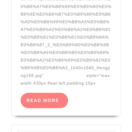
อันดับ1
0%B8%A7%E0%B8%99%E0%B9%80%E0%
B8%9E%E0%B8%B7%E0%B9%88%E0%B8
%AD%E0%B8%99%E0%B8%A3%E0%B8%
A7%E0%B8%A2%E0%B8%A2%E0%B8%81
%E0%B9%81%E0%B8%81%E0%B9%8A%
E0%B8%87_2_%E0%B9%80%E0%B8%9B
%E0%B8%A5%E0%B8%B5%E0%B9%88%
E0%B8%A2%E0%B8%99%E0%B9%82%E0
%B8%9B%E0%B8%A3_1040x1040_Hengji
ng168.jpg" style="max-
width:430px;float:left;padding:10px
READ
READ MORE
MORE