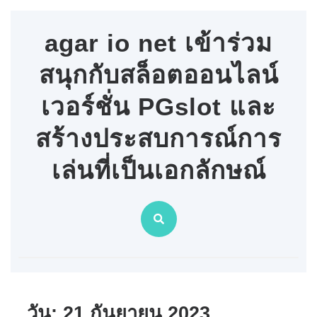
Skip
to
agar io net เข้าร่วม
content
สนุกกับสล็อตออนไลน์
เวอร์ชั่น PGslot และ
สร้างประสบการณ์การ
เล่นที่เป็นเอกลักษณ์
วัน:
21 กันยายน 2023