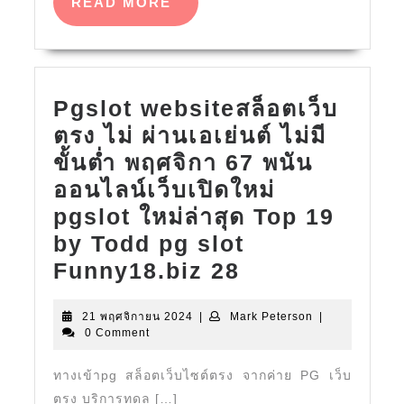
READ
READ MORE
หนัก
26
MORE
2024
พฤศจิกายน
กันยายน
66
67
Pgslot websiteสล็อตเว็บ
พนัน
ตรง ไม่ ผ่านเอเย่นต์ ไม่มี
เว็บ
ขั้นต่ำ พฤศจิกา 67 พนัน
ใหญ่
ออนไลน์เว็บเปิดใหม่
pg99
pgslot ใหม่ล่าสุด Top 19
ทดลอง
by Todd pg slot
เล่น
Pgslot
Funny18.biz 28
Top
websiteสล็อต
47
21
Mark
21 พฤศจิกายน 2024
|
Mark Peterson
|
เว็บ
by
พฤศจิกายน
Peterson
0 Comment
ตรง
2024
Essie
ไม่
ทางเข้าpg สล็อตเว็บไซต์ตรง จากค่าย PG เว็บ
pgslot
ตรง บริการทดล […]