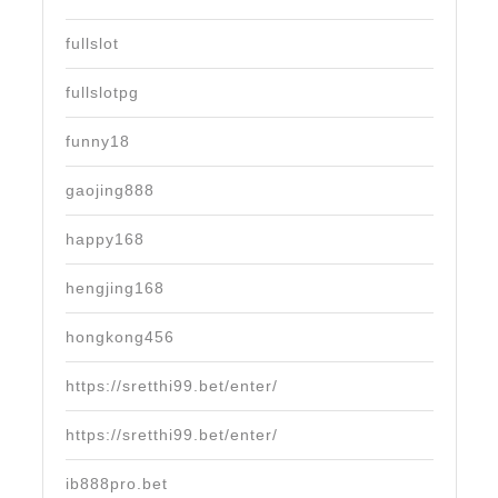
fullslot
fullslotpg
funny18
gaojing888
happy168
hengjing168
hongkong456
https://sretthi99.bet/enter/
https://sretthi99.bet/enter/
ib888pro.bet