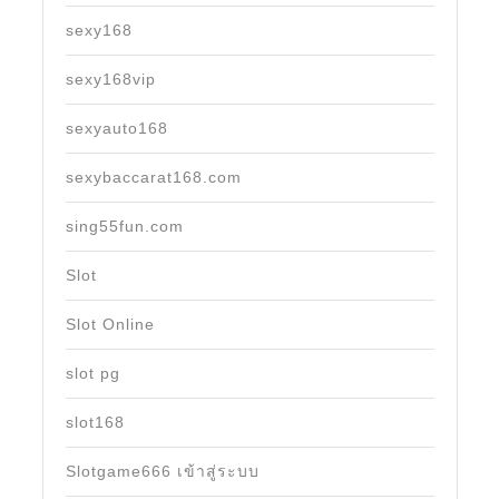
sexy168
sexy168vip
sexyauto168
sexybaccarat168.com
sing55fun.com
Slot
Slot Online
slot pg
slot168
Slotgame666 เข้าสู่ระบบ