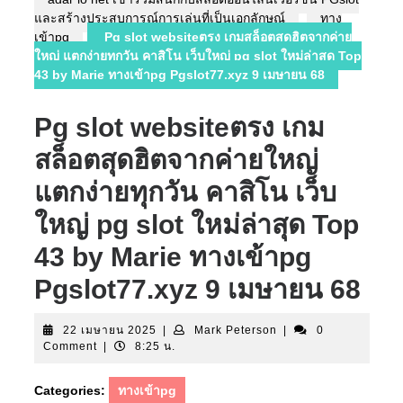
และสร้างประสบการณ์การเล่นที่เป็นเอกลักษณ์
ทาง
เข้าpg
Pg slot websiteตรง เกมสล็อตสุดฮิตจากค่าย
ใหญ่ แตกง่ายทุกวัน คาสิโน เว็บใหญ่ pg slot ใหม่ล่าสุด Top
43 by Marie ทางเข้าpg Pgslot77.xyz 9 เมษายน 68
Pg slot websiteตรง เกม
สล็อตสุดฮิตจากค่ายใหญ่
แตกง่ายทุกวัน คาสิโน เว็บ
ใหญ่ pg slot ใหม่ล่าสุด Top
43 by Marie ทางเข้าpg
Pgslot77.xyz 9 เมษายน 68
22
Mark
22 เมษายน 2025
|
Mark Peterson
|
0
เมษายน
Peterson
Comment
|
8:25 น.
2025
Categories:
ทางเข้าpg