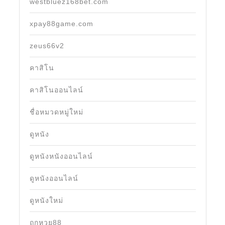
westbluez168bet.com
xpay88game.com
zeus66v2
คาสิโน
คาสิโนออนไลน์
ชื่อหมวดหมู่ใหม่
ดูหนัง
ดูหนังหนังออนไลน์
ดูหนังออนไลน์
ดูหนังใหม่
ถูกหวย88