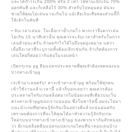
และได้กำไรเกิน 200% หรือ 2 เท่า ให้ท่านเบิกเงิน 70%
ออกทันที และก็เหลือไว้ 30% สำหรับไปหมุนต่อ มันจะ
ช่วยให้คุณไม่เล่นนานเกินไป แม้เสียเงินเสียทองส่วนนี้ก็
ให้เลิกในทันที
• จับเวลาเสมอ: ในเมื่อเราย้ำเกมไว พวกเราจึงควรเล่น
ไม่เกิน 15 นาทีเท่านั้น คุณควรจะจับเวลาสำหรับในการ
เล่นด้วยนะครับ ถ้าผลกำไรได้ไม่ถึงจุดมุ่งหมาย แต่ว่า
เมื่อถึงเวลาที่ระบุรวมทั้งต้องเลิกเช่นกัน ถ้าเกิดต้องการ
เล่นใหม่ก็ค่อยว่ากันต่อในรอบหน้า
เปิดกรุเกม pg ธีมแปลกประหลาดที่คุณจำต้องทดลองบน
ปากทางเข้าpg
เร่เข้ามาเลยครับ! ทางเข้าทางเข้าpg พร้อมให้ทุกคน
เข้าใช้งานแล้วเวลานี้ แล้วก็บอกเลยว่า คุณควรต้อง
ประหลาดใจกับเกมสล็อตมากไม่น้อยเลยทีเดียวบนเว็บ
ตรงทางเข้าpgของเราแน่นอน ซึ่งในพาร์ทนี้ ผมจะไม่มา
แนะนำเกมที่ทุกคนรู้จักกันเป็นอย่างดีแล้วแน่นอนครับ
เพราผมต้องการที่จะให้คุณได้มาทำความรู้จักกับเกม
ใหม่ๆบนปากทางเข้าทางเข้าpg ของพวกเรากันสักหน่อย
ว่า มีเกมสล็อตธีมแปลกแปลกเกมไหนที่น่าลองเล่นบ้าง