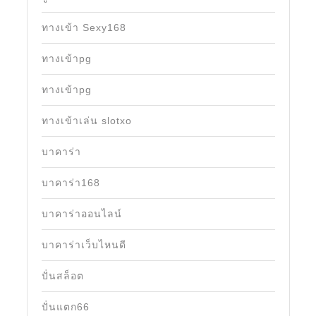
ทางเข้า Sexy168
ทางเข้าpg
ทางเข้าpg
ทางเข้าเล่น slotxo
บาคาร่า
บาคาร่า168
บาคาร่าออนไลน์
บาคาร่าเว็บไหนดี
ปั่นสล็อต
ปั่นแตก66