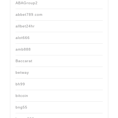
ABAGroup2
abbet789.com
allbet24hr
alot666
amb888
Baccarat
betway
bh99
bitcoin
bng55