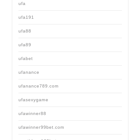
ufa
ufa191
ufa88
ufa89
ufabet
ufanance
ufanance789.com
ufasexygame
ufawinner88
ufawinner99bet.com