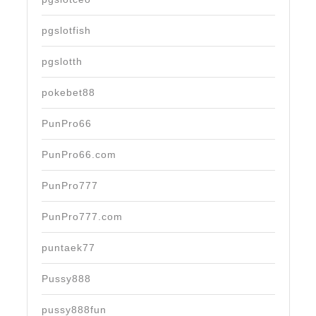
pgslotfish
pgslotth
pokebet88
PunPro66
PunPro66.com
PunPro777
PunPro777.com
puntaek77
Pussy888
pussy888fun