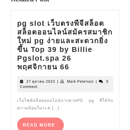
pg slot เว็บตรงพีจีสล็อต
สล็อตออนไลน์สมัครสมาชิก
ใหม่ pg ง่ายและสะดวกยิ่ง
ขึ้น Top 39 by Billie
Pgslot.spa 26
pg
พฤศจิกายน 66
slot
27
Mark
27 ตุลาคม 2023
|
Mark Peterson
|
0
เว็บ
ตุลาคม
Peterson
Comment
ตรง
2023
พี
เว็บไซต์สล็อตออนไลน์จากค่ายPG pg ที่ได้รับ
ความนิยมในระด […]
จี
สล็อต
READ
READ MORE
สล็อต