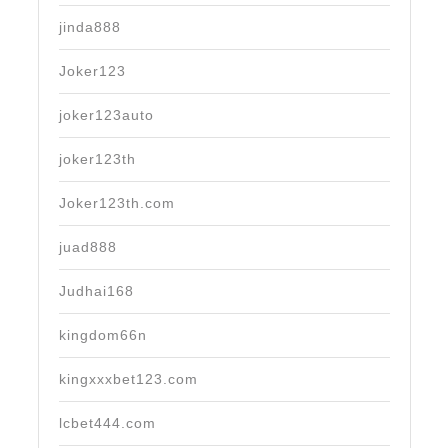
jinda888
Joker123
joker123auto
joker123th
Joker123th.com
juad888
Judhai168
kingdom66n
kingxxxbet123.com
lcbet444.com