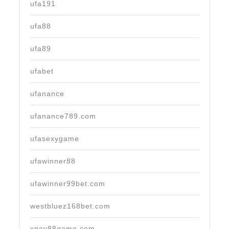
ufa191
ufa88
ufa89
ufabet
ufanance
ufanance789.com
ufasexygame
ufawinner88
ufawinner99bet.com
westbluez168bet.com
xpay88game.com