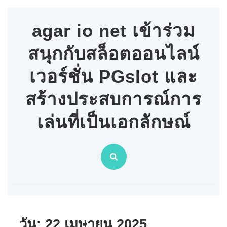
Skip
to
agar io net เข้าร่วม
content
สนุกกับสล็อตออนไลน์
เวอร์ชั่น PGslot และ
สร้างประสบการณ์การ
เล่นที่เป็นเอกลักษณ์
วัน:
22 เมษายน 2025