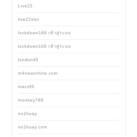
Live22
live22slot
lockdown168 เข้าสู่ระบบ
lockdown168 เข้าสู่ระบบ
london45
m4newonline.com
mars95
monkey789
no1huay
no1huay.com