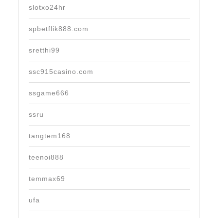
slotxo24hr
spbetflik888.com
sretthi99
ssc915casino.com
ssgame666
ssru
tangtem168
teenoi888
temmax69
ufa