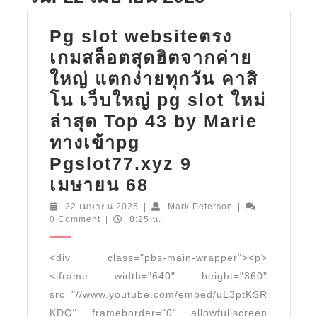
Pg slot websiteตรง
เกมสล็อตสุดฮิตจากค่าย
ใหญ่ แตกง่ายทุกวัน คาสิ
โน เว็บใหญ่ pg slot ใหม่
ล่าสุด Top 43 by Marie
ทางเข้าpg
Pgslot77.xyz 9
Pg
เมษายน 68
slot
22
Mark
22 เมษายน 2025
|
Mark Peterson
|
เมษายน
Peterson
0 Comment
|
8:25 น.
websiteตรง
2025
เกม
<div class="pbs-main-wrapper"><p>
สล็อต
<iframe width="640" height="360"
สุด
src="//www.youtube.com/embed/uL3ptKSR
ฮิต
KDQ" frameborder="0" allowfullscreen