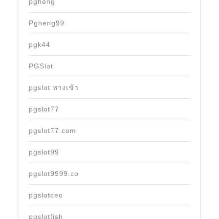
pgheng
Pgheng99
pgk44
PGSlot
pgslot ทางเข้า
pgslot77
pgslot77.com
pgslot99
pgslot9999.co
pgslotceo
pgslotfish