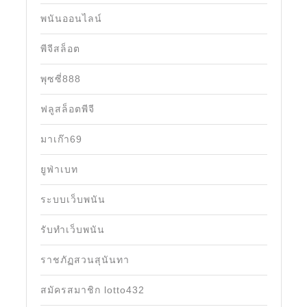
พนันออนไลน์
พีจีสล็อต
พุซซี่888
ฟลูสล็อตพีจี
มาเก๊า69
ยูฟ่าเบท
ระบบเว็บพนัน
รับทำเว็บพนัน
ราชภัฏสวนสุนันทา
สมัครสมาชิก lotto432