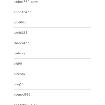
abbet789.com
allbet24hr
alot666
amb888
Baccarat
betway
bh99
bitcoin
bng55
bonus888
brazil999 slot