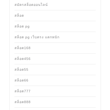
สมัครสล็อตออนไลน์
สล็อต
สล็อต pg
สล็อต pg เว็บตรง แตกหนัก
สล็อต168
สล็อต456
สล็อต55
สล็อต66
สล็อต777
สล็อต888