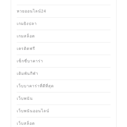
หวยออนไลน์24
เกมยิงปลา
เกมสล็อต
เครดิตฟรี
เซ็กซี่บาคาร่า
เดิมพันกีฬา
เว็บบาคาร่าที่ดีที่สุด
เว็บพนัน
เว็บพนันออนไลน์
เว็บสล็อต