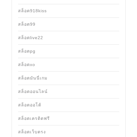
สล็อต918kiss
สล็อต99
สล็อตlive22
สล็อตpg
สล็อตxo
สล็อตมันนี่เกม
สล็อตออนไลน์
สล็อตออโต้
สล็อตเครดิตฟรี
สล็อตเว็บตรง