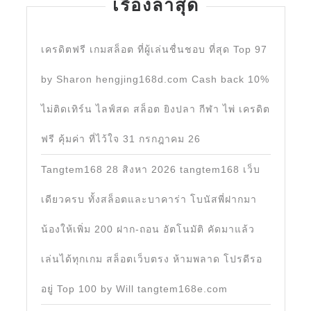
เรื่องล่าสุด
เครดิตฟรี เกมสล็อต ที่ผู้เล่นชื่นชอบ ที่สุด Top 97
by Sharon hengjing168d.com Cash back 10%
ไม่ติดเทิร์น ไลฟ์สด สล็อต ยิงปลา กีฬา ไพ่ เครดิต
ฟรี คุ้มค่า ที่ไว้ใจ 31 กรกฎาคม 26
Tangtem168 28 สิงหา 2026 tangtem168 เว็บ
เดียวครบ ทั้งสล็อตและบาคาร่า โบนัสพี่ฝากมา
น้องให้เพิ่ม 200 ฝาก-ถอน อัตโนมัติ คัดมาแล้ว
เล่นได้ทุกเกม สล็อตเว็บตรง ห้ามพลาด โปรดีรอ
อยู่ Top 100 by Will tangtem168e.com