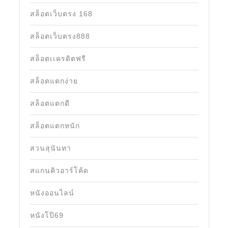
สล็อตเว็บตรง 168
สล็อตเว็บตรง888
สล็อตเเครดิตฟรี
สล็อตแตกง่าย
สล็อตแตกดี
สล็อตแตกหนัก
สวนสุนันทา
สแกนคิวอาร์โค้ด
หนังออนไลน์
หนังโป๊69