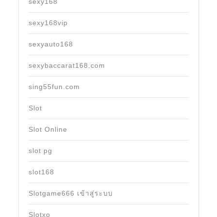
sexy168
sexy168vip
sexyauto168
sexybaccarat168.com
sing55fun.com
Slot
Slot Online
slot pg
slot168
Slotgame666 เข้าสู่ระบบ
Slotxo