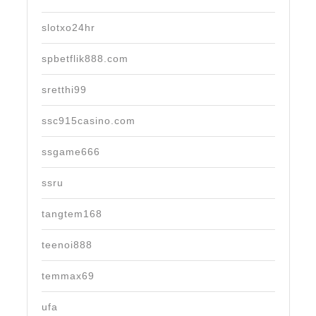
slotxo24hr
spbetflik888.com
sretthi99
ssc915casino.com
ssgame666
ssru
tangtem168
teenoi888
temmax69
ufa