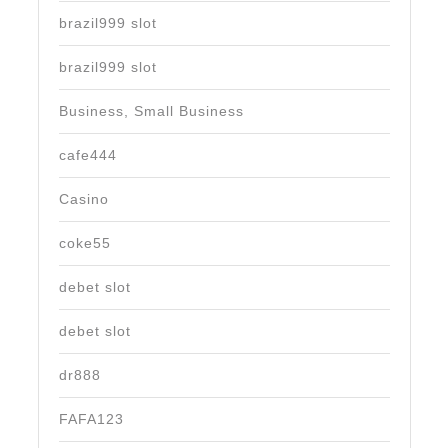
brazil999 slot
brazil999 slot
Business, Small Business
cafe444
Casino
coke55
debet slot
debet slot
dr888
FAFA123