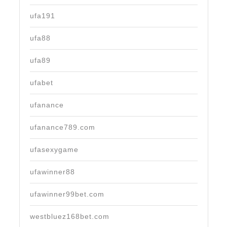
ufa191
ufa88
ufa89
ufabet
ufanance
ufanance789.com
ufasexygame
ufawinner88
ufawinner99bet.com
westbluez168bet.com