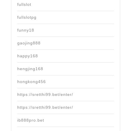
fullslot
fullslotpg
funny18
gaojing888
happy168
hengjing168
hongkong456
https://sretthi99.bet/enter/
https://sretthi99.bet/enter/
ib888pro.bet