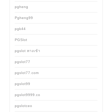
pgheng
Pgheng99
pgk44
PGSlot
pgslot ทางเข้า
pgslot77
pgslot77.com
pgslot99
pgslot9999.co
pgslotceo