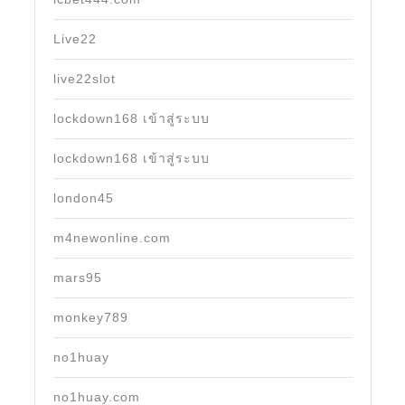
Live22
live22slot
lockdown168 เข้าสู่ระบบ
lockdown168 เข้าสู่ระบบ
london45
m4newonline.com
mars95
monkey789
no1huay
no1huay.com