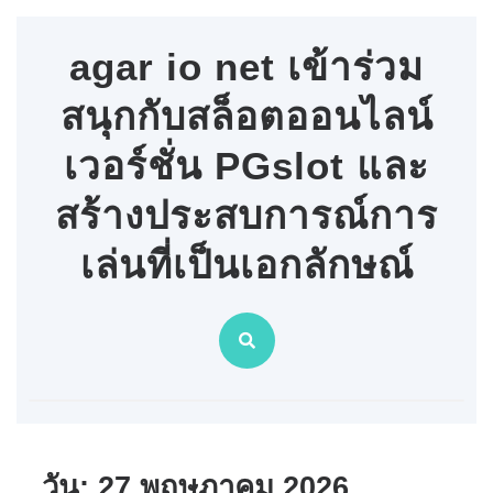
Skip
to
agar io net เข้าร่วม
content
สนุกกับสล็อตออนไลน์
เวอร์ชั่น PGslot และ
สร้างประสบการณ์การ
เล่นที่เป็นเอกลักษณ์
วัน:
27 พฤษภาคม 2026