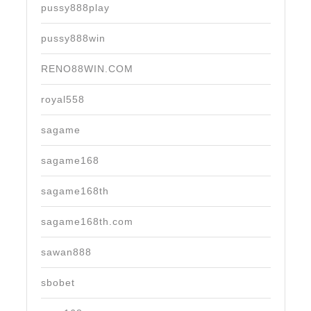
pussy888play
pussy888win
RENO88WIN.COM
royal558
sagame
sagame168
sagame168th
sagame168th.com
sawan888
sbobet