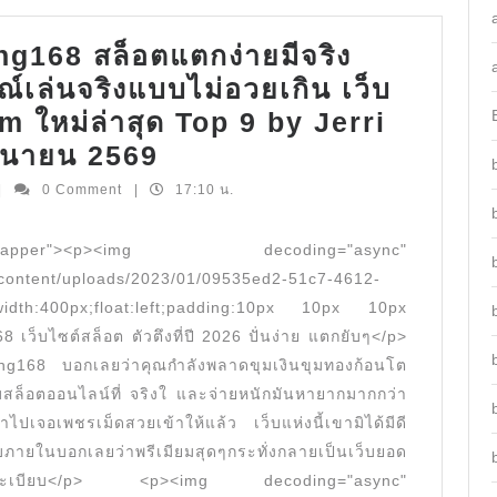
g168 สล็อตแตกง่ายมีจริง
์เล่นจริงแบบไม่อวยเกิน เว็บ
 ใหม่ล่าสุด Top 9 by Jerri
คา
ถุนายน 2569
สิ
ark
|
0 Comment
|
17:10 น.
eterson
โน
ออนไลน์
apper"><p><img decoding="async"
-content/uploads/2023/01/09535ed2-51c7-4612-
hengjing168
width:400px;float:left;padding:10px 10px 10px
สล็อต
8 เว็บไซต์สล็อต ตัวตึงที่ปี 2026 ปั่นง่าย แตกยับๆ</p>
แตก
ngjing168 บอกเลยว่าคุณกำลังพลาดขุมเงินขุมทองก้อนโต
ง่าย
ว็บสล็อตออนไลน์ที่ จริงใ และจ่ายหนักมันหายากมากกว่า
มี
าไปเจอเพชรเม็ดสวยเข้าให้แล้ว เว็บแห่งนี้เขามิได้มีดี
จริง
ระบบภายในบอกเลยว่าพรีเมียมสุดๆกระทั่งกลายเป็นเว็บยอด
ไหม
ระเบียบ</p> <p><img decoding="async"