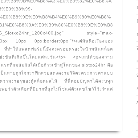
%82%E0%B8%9B%E0%B8%A3%E0%B9%82%E0%B8%A
8%E0%B8%99-
%E0%B8%9E%E0%B8%B4%E0%B9%80%E0%B8%
B1%E0%B8%9A%E0%B9%80%E0%B8%9E%E0%B8
6_Slotxo24hr_1200x400.jpg" style="max-
10px 10px 0px;border:0px;"/>แต่มันคือเรื่องของ
ทำให้แพลตฟอร์มนี้ยังคงครอบครองใจนักพนันสล็อต
งขันที่เกิดขึ้นใหม่แต่ละวัน</p> <p>เสน่ห์ของความ
รกที่ผมสัมผัสได้เมื่อก้าวเข้าสู่โลกของ slotxo24hr คือ
ณจะเป็นสายถูกใจกราฟิกสวยสดงดงามวิจิตรตระการตาแบบ
วามง่ายๆของตู้สล็อตผลไม้ ที่นี่ตอบปัญหาได้ครบทุก
ัวเลือกที่มีมากที่สุดไม่ใช่แค่ตัวเลขโชว์ไว้เก๋ๆแต่