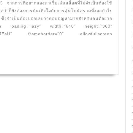
a55 จากการที่อยากลองหาเว็บเล่นสล็อตที่ไม่จำเป็นต้องใช้
่ว่าก็ยังต้องการบันเทิงใจกับการลุ้นโบนัสรวมทั้งผลกำไร
ย ซึ่งจำเป็นต้องบอกเลยว่าตอบปัญหามากสำหรับคนที่อยาก
ame loading="lazy" width="640" height="360"
KX3UJEaU" frameborder="0" allowfullscreen