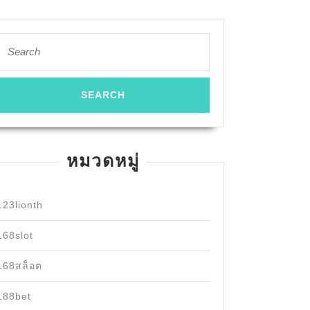
Search
or:
หมวดหมู่
123lionth
168slot
168สล็อต
188bet