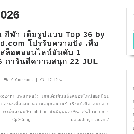
2026
f
น กีฬา เต็มรูปแบบ Top 36 by
.com โปรรับความปัง เพื่อ
็บสล็อตออนไลน์อันดับ 1
6 การันตีความสนุก 22 JUL
ark
|
0 Comment
|
17:19 น.
eterson
txo24hr แพลตฟอร์ม เกมเดิมพันสล็อตออนไลน์ยอดนิยม
นิดของคนที่มองหาความสนุกสนานร่าเริงแก้เบื่อ จนกลาย
ณ์ของผมกับ slotxo นั้นมีมุมมองที่น่าสนใจมากกว่า
</p> <p><img decoding="async"