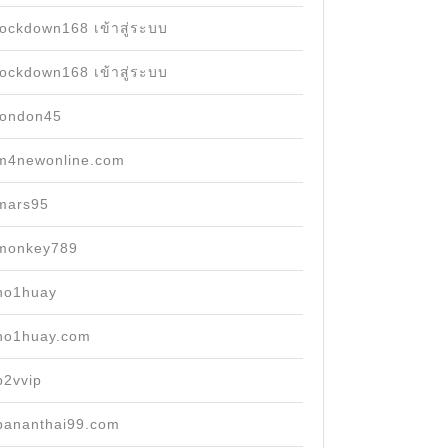
lockdown168 เข้าสู่ระบบ
lockdown168 เข้าสู่ระบบ
london45
m4newonline.com
mars95
monkey789
no1huay
no1huay.com
p2vvip
pananthai99.com