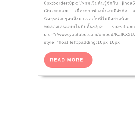
สล็อต
0px;border:0px;"/>ผมเริ่มต้นรู้จักกับ jind
เครดิต
เงินเยอะแยะ เนื่องจากช่วงนั้นงบมีจำกัด แต
ฟรี
นิดๆหน่อยๆจนถึงมาเจอเว็บที่ไม่มีอย่างน้อ
เว็บ
ทดลองเล่นแบบไม่บีบคั้น</p> <p><ifr
src="//www.youtube.com/embed/Kal
อันดับ
style="float:left;padding:10px 10px
1
มา
READ
READ MORE
แรง
MORE
ที่สุด
ตอน
นี้
ทุก
ยอด
ฝาก
10%