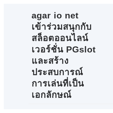
Skip
to
agar io net
content
เข้าร่วมสนุกกับ
สล็อตออนไลน์
เวอร์ชั่น PGslot
และสร้าง
ประสบการณ์
การเล่นที่เป็น
เอกลักษณ์