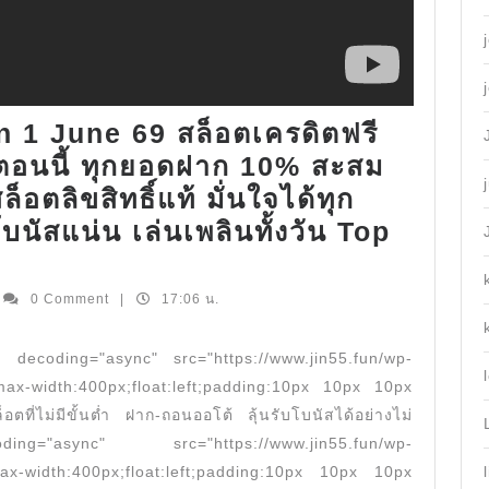
un 1 June 69 สล็อตเครดิตฟรี
ด ตอนนี้ ทุกยอดฝาก 10% สะสม
ตลิขสิทธิ์แท้ มั่นใจได้ทุก
บนัสแน่น เล่นเพลินทั้งวัน Top
k
0 Comment
|
17:06 น.
erson
 decoding="async" src="https://www.jin55.fun/wp-
max-width:400px;float:left;padding:10px 10px 10px
ตที่ไม่มีขั้นต่ำ ฝาก-ถอนออโต้ ลุ้นรับโบนัสได้อย่างไม่
"async" src="https://www.jin55.fun/wp-
max-width:400px;float:left;padding:10px 10px 10px