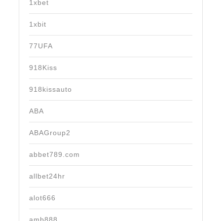
1xbet
1xbit
77UFA
918Kiss
918kissauto
ABA
ABAGroup2
abbet789.com
allbet24hr
alot666
amb888