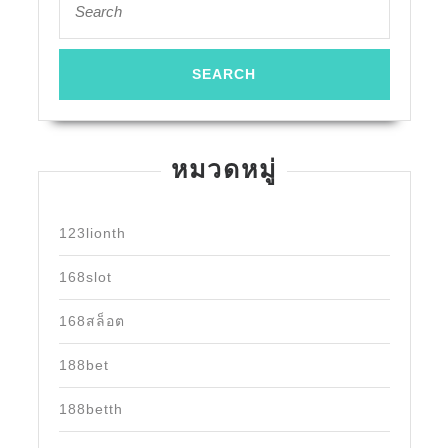
2026
for:
หมวดหมู่
123lionth
168slot
168สล็อต
188bet
188betth