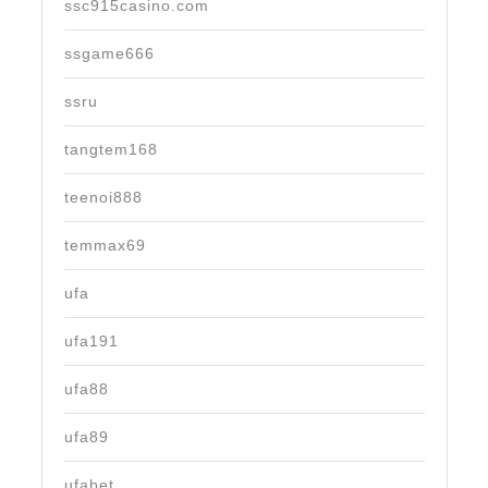
ssc915casino.com
ssgame666
ssru
tangtem168
teenoi888
temmax69
ufa
ufa191
ufa88
ufa89
ufabet