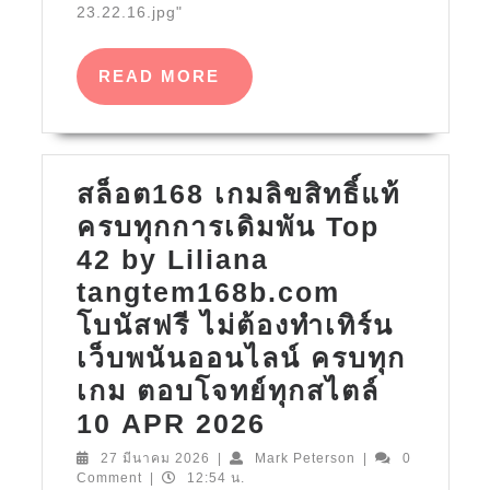
7
23.22.16.jpg"
by
Skye
READ
READ MORE
MORE
pussy888
23
March
สล็อต168 เกมลิขสิทธิ์แท้
2026
ครบทุกการเดิมพัน Top
คา
42 by Liliana
สิโน
tangtem168b.com
โบนัสฟรี ไม่ต้องทำเทิร์น
เว็บพนันออนไลน์ ครบทุก
เกม ตอบโจทย์ทุกสไตล์
สล็อต168
10 APR 2026
เกม
27
Mark
27 มีนาคม 2026
|
Mark Peterson
|
0
มีนาคม
Peterson
Comment
|
12:54 น.
ลิขสิทธิ์