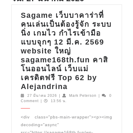
Sagame เว็บบาคาร่าที่
คนเล่นเป็นต้องรู้จัก ระบบ
นิ่ง เกมไว กำไรเข้ามือ
แบบจุกๆ 12 มี.ค. 2569
website ใหญ่
sagame168th.fun คาสิ
โนออนไลน์ เว็บแม่
เครดิตฟรี Top 62 by
Sagame
Alejandrina
เว็บ
27
Mark
27 มีนาคม 2026
|
Mark Peterson
|
0
มีนาคม
Peterson
Comment
|
13:56 น.
บา
2026
คา
<div class="pbs-main-wrapper"><p><img
ร่า
decoding="async"
ที่
src="https://sagame168th.fun/wp-