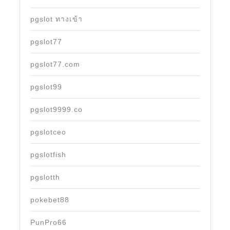
pgslot ทางเข้า
pgslot77
pgslot77.com
pgslot99
pgslot9999.co
pgslotceo
pgslotfish
pgslotth
pokebet88
PunPro66