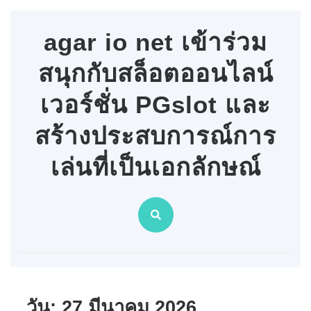
Skip
to
agar io net เข้าร่วม
content
สนุกกับสล็อตออนไลน์
เวอร์ชั่น PGslot และ
สร้างประสบการณ์การ
เล่นที่เป็นเอกลักษณ์
วัน:
27 มีนาคม 2026