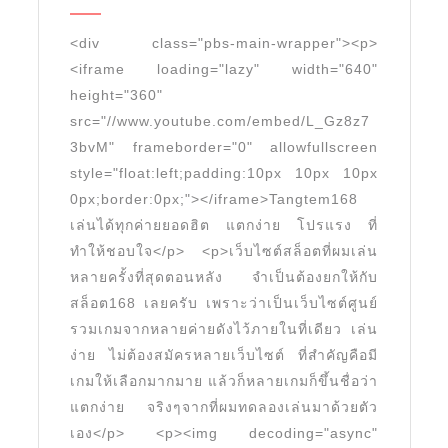
2026
แท้
<div class="pbs-main-wrapper"><p>
ครบ
<iframe loading="lazy" width="640"
ทุก
height="360"
การ
src="//www.youtube.com/embed/L_Gz8z7
เดิม
3bvM" frameborder="0" allowfullscreen
พัน
style="float:left;padding:10px 10px 10px
0px;border:0px;"></iframe>Tangtem168
Top
เล่นได้ทุกค่ายยอดฮิต แตกง่าย โปรแรง ที่
42
ทำให้ชอบใจ</p> <p>เว็บไซต์สล็อตที่ผมเล่น
by
หลายครั้งที่สุดตอนหลัง จำเป็นต้องยกให้กับ
Liliana
สล็อต168 เลยครับ เพราะว่าเป็นเว็บไซต์ศูนย์
tangtem168b.
รวมเกมจากหลายค่ายดังไว้ภายในที่เดียว เล่น
โบนัส
ง่าย ไม่ต้องสมัครหลายเว็บไซต์ ที่สำคัญคือมี
เกมให้เลือกมากมาย แล้วก็หลายเกมก็ขึ้นชื่อว่า
ฟรี
แตกง่าย จริงๆจากที่ผมทดลองเล่นมาด้วยตัว
ไม่
เอง</p> <p><img decoding="async"