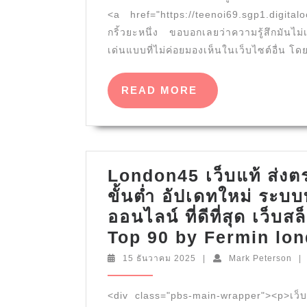
<a href="https://teenoi69.sgp1.digita
กริ้วยะหนึ่ง ขอบอกเลยว่าความรู้สึกมันไม่
เด่นแบบที่ไม่ค่อยมองเห็นในเว็บไซต์อื่น โ
READ
READ MORE
MORE
London45 เว็บแท้ ส่งต
ขั้นต่ำ อัปเดทใหม่ ระบ
ออนไลน์ ที่ดีที่สุด เว็บส
Top 90 by Fermin lo
15
Ma
15 ธันวาคม 2025
|
Mark Peterson
|
ธันวาคม
Pet
2025
<div class="pbs-main-wrapper"><p>เว็บ