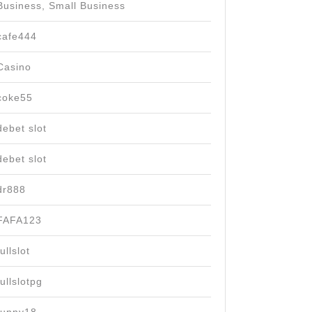
Business, Small Business
cafe444
Casino
coke55
debet slot
debet slot
dr888
FAFA123
fullslot
fullslotpg