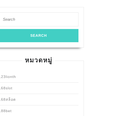
Search
or:
หมวดหมู่
123lionth
168slot
168สล็อต
188bet