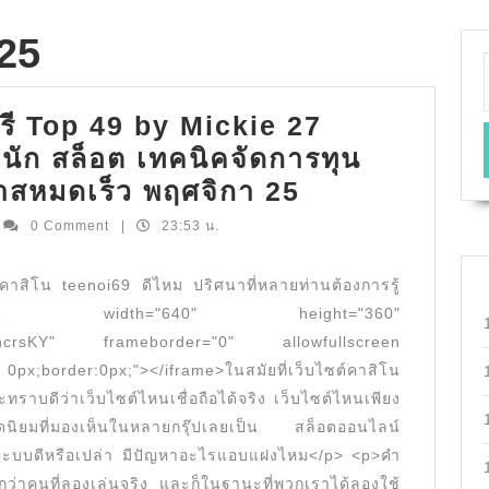
25
f
ฟรี Top 49 by Mickie 27
ัก สล็อต เทคนิคจัดการทุน
casino
สหมดเร็ว พฤศจิกา 25
เว็บ
rk
0 Comment
|
23:53 น.
erson
แม่
เครดิต
าสิโน teenoi69 ดีไหม ปริศนาที่หลายท่านต้องการรู้
rame width="640" height="360"
ฟรี
pLhcrsKY" frameborder="0" allowfullscreen
Top
x 0px;border:0px;"></iframe>ในสมัยที่เว็บไซต์คาสิโน
49
่จะทราบดีว่าเว็บไซต์ไหนเชื่อถือได้จริง เว็บไซต์ไหนเพียง
by
อดนิยมที่มองเห็นในหลายกรุ๊ปเลยเป็น สล็อตออนไลน์
Mickie
ม ระบบดีหรือเปล่า มีปัญหาอะไรแอบแฝงไหม</p> <p>คำ
27
ปกว่าคนที่ลองเล่นจริง และก็ในฐานะที่พวกเราได้ลองใช้