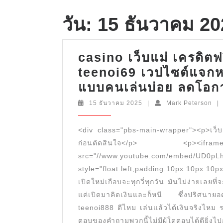
วัน:
15 ธันวาคม 20
casino เว็บแม่ เครดิต
teenoi69 เวปไซต์แจกหน
แบบคนเล่นบ่อย ลดโอกา
15
Ma
15 ธันวาคม 2025
|
Mark Peterson
|
ธันวาคม
Pet
2025
<div class="pbs-main-wrapper"><p>เว็บค
ก่อนตัดสินใจ</p> <p><if
src="//www.youtube.com/embed/UD0
style="float:left;padding:10px 10px 10p
เปิดใหม่เกือบจะทุกวี่ทุกวัน มันไม่ง่ายเลยที
แค่เปิดมาคิดเงินและก็หนี ซึ่งปริศนาย
teenoi888 ดีไหม เล่นแล้วได้เงินจริงไห
ตอบของคำถามพวกนี้ไม่มีผู้ใดตอบได้ดียิ่งไ