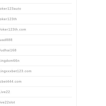
joker123auto
joker123th
Joker123th.com
juad888
Judhai168
kingdom66n
kingxxxbet123.com
lcbet444.com
Live22
live22slot