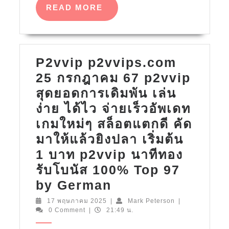
READ
READ MORE
นี่
MORE
Top
66
by
P2vvip p2vvips.com
Jolie
25 กรกฎาคม 67 p2vvip
สุดยอดการเดิมพัน เล่น
ง่าย ได้ไว จ่ายเร็วอัพเดท
เกมใหม่ๆ สล็อตแตกดี คัด
มาให้แล้วยิงปลา เริ่มต้น
1 บาท p2vvip นาทีทอง
รับโบนัส 100% Top 97
P2vvip
by German
p2vvips.com
17
Mark
17 พฤษภาคม 2025
|
Mark Peterson
|
พฤษภาคม
Peterson
0 Comment
|
21:49 น.
25
2025