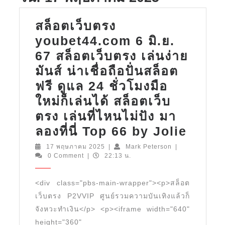
สล็อตเว็บตรง
youbet44.com 6 มิ.ย.
67 สล็อตเว็บตรง เล่นง่าย
มันส์ น่าเชื่อถือปั่นสล็อต
ฟรี ดูแล 24 ชั่วโมงมือ
ใหม่ก็เล่นได้ สล็อตเว็บ
ตรง เล่นที่ไหนไม่ปัง มา
สล็อต
ลองที่นี่ Top 66 by Jolie
เว็บ
17
Mark
17 พฤษภาคม 2025
|
Mark Peterson
|
พฤษภาคม
Peterson
0 Comment
|
22:13 น.
ตรง
2025
youb
<div class="pbs-main-wrapper"><p>สล็อต
6
เว็บตรง P2VVIP ศูนย์รวมความบันเทิงแล้วก็
มิ.ย.
จังหวะทำเงิน</p> <p><iframe width="640"
67
height="360"