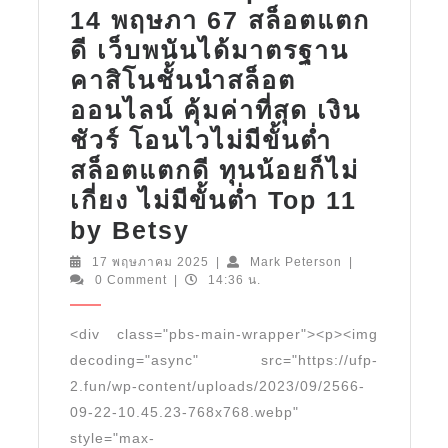
14 พฤษภา 67 สล็อตแตก
โน
ดี เว็บพนันได้มาตรฐาน
ออนไลน์
คาสิโนชั้นนำสล็อต
ออนไลน์ คุ้มค่าที่สุด เงิน
ชัวร์ โอนไวไม่มีขั้นต่ำ
สล็อตแตกดี ทุนน้อยก็ไม่
เกี่ยง ไม่มีขั้นต่ำ Top 11
สล็อต
by Betsy
แตก
17
Mark
17 พฤษภาคม 2025
|
Mark Peterson
|
พฤษภาคม
Peterson
0 Comment
|
14:36 น.
ดี
2025
ufp-
<div class="pbs-main-wrapper"><p><img
2.fun
decoding="async" src="https://ufp-
14
2.fun/wp-content/uploads/2023/09/2566-
พฤษภา
09-22-10.45.23-768x768.webp"
67
style="max-