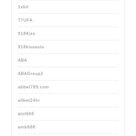
1xbit
77UFA
918Kiss
918kissauto
ABA
ABAGroup2
abbet789.com
allbet24hr
alot666
amb888