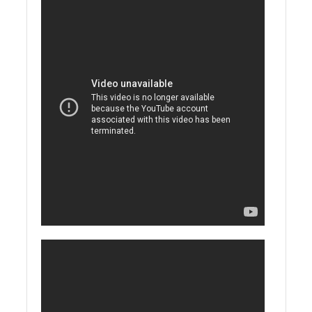
p2vvip
นาที
ทอง
รับ
โบนัส
100%
Top
97
by
German