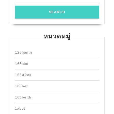
ไม่
เกี่ยง
ไม่มี
ขั้น
หมวดหมู่
ต่ำ
Top
11
123lionth
by
168slot
Betsy
168สล็อต
188bet
188betth
1xbet