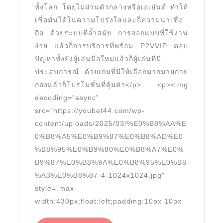
ทั้งโลก โดยไม่ผ่านตัวกลางหรือเอเย่นต์ ทำให้
มือ
เชื่อมั่นได้ในความโปร่งใสและก็ความน่าเชื่อ
ใหม่
ถือ ด้วยระบบที่ล้ำสมัย การออกแบบที่ใช้งาน
ก็
ง่าย แล้วก็การบริการที่พร้อม P2VVIP ตอบ
เล่น
ปัญหาทั้งยังผู้เล่นมือใหม่แล้วก็ผู้เล่นที่มี
ได้
ประสบการณ์ ด้วยเกมที่มีให้เลือกมากมายก่าย
สล็อต
กองแล้วก็โปรโมชั่นที่คุ้มค่า</p> <p><img
decoding="async"
เว็บ
src="https://youbet44.com/wp-
ตรง
content/uploads/2025/03/%E0%B8%AA%E
เล่น
0%B8%A5%E0%B9%87%E0%B8%AD%E0
ที่ไหน
%B8%95%E0%B9%80%E0%B8%A7%E0%
ไม่
B9%87%E0%B8%9A%E0%B8%95%E0%B8
ปัง
%A3%E0%B8%87-4-1024x1024.jpg"
มา
style="max-
width:430px;float:left;padding:10px 10px
ลอง
ที่