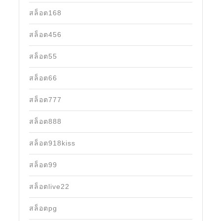
สล็อต168
สล็อต456
สล็อต55
สล็อต66
สล็อต777
สล็อต888
สล็อต918kiss
สล็อต99
สล็อตlive22
สล็อตpg