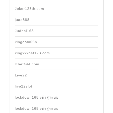
Joker123th.com
juad888
Judhai168
kingdom66n
kingxxxbet123.com
lcbet444.com
Live22
live22slot
lockdown168 เข้าสู่ระบบ
lockdown168 เข้าสู่ระบบ