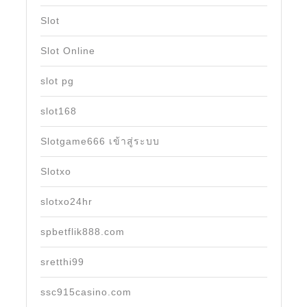
Slot
Slot Online
slot pg
slot168
Slotgame666 เข้าสู่ระบบ
Slotxo
slotxo24hr
spbetflik888.com
sretthi99
ssc915casino.com