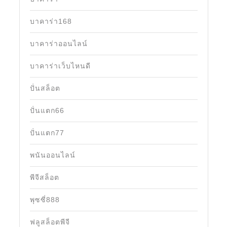
บาคาร่า168
บาคาร่าออนไลน์
บาคาร่าเว็บไหนดี
ปั่นสล็อต
ปั่นแตก66
ปั่นแตก77
พนันออนไลน์
พีจีสล็อต
พุซซี่888
ฟลูสล็อตพีจี