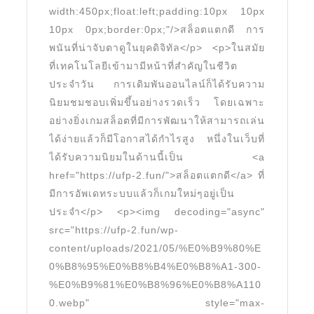
สล็อต
width:450px;float:left;padding:10px 10px
10px 0px;border:0px;"/>สล็อตแตกดี การ
แตก
พนันที่น่าจับตาดูในยุคดิจิทัล</p> <p>ในสมัย
ดี
ที่เทคโนโลยีเข้ามามีหน้าที่สำคัญในชีวิต
เว็บ
ประจำวัน การเดิมพันออนไลน์ก็ได้รับความ
พนัน
นิยมชมชอบเพิ่มขึ้นอย่างรวดเร็ว โดยเฉพาะ
ได้
อย่างยิ่งเกมสล็อตที่มีการพัฒนาให้สามารถเล่น
มาตรฐาน
ได้ง่ายแล้วก็มีโอกาสได้กำไรสูง หนึ่งในเว็บที่
ได้รับความนิยมในด้านนี้เป็น <a
คา
href="https://ufp-2.fun/">สล็อตแตกดี</a> ที่
สิ
มีการอัพเดทระบบแล้วก็เกมใหม่ๆอยู่เป็น
โน
ประจำ</p> <p><img decoding="async"
ชั้น
src="https://ufp-2.fun/wp-
นำ
content/uploads/2021/05/%E0%B9%80%E
สล็อต
0%B8%95%E0%B8%B4%E0%B8%A1-300-
ออนไลน์
%E0%B9%81%E0%B8%96%E0%B8%A110
0.webp" style="max-
คุ้ม