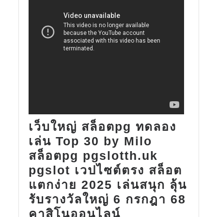
เว็บใหญ่ สล็อตpg ทดลอง
เล่น Top 30 by Milo
สล็อตpg pgslotth.uk
pgslot เวปไซต์ตรง สล็อต
แตกง่าย 2025 เล่นสนุก ลุ้น
รับรางวัลใหญ่ 6 กรกฎา 68
เว็บ
คาสิโนออนไลน์