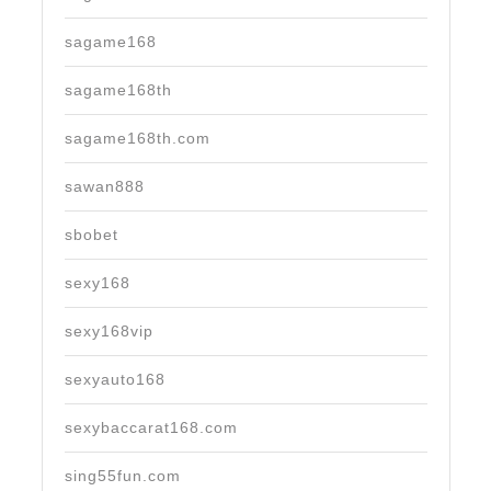
sagame168
sagame168th
sagame168th.com
sawan888
sbobet
sexy168
sexy168vip
sexyauto168
sexybaccarat168.com
sing55fun.com