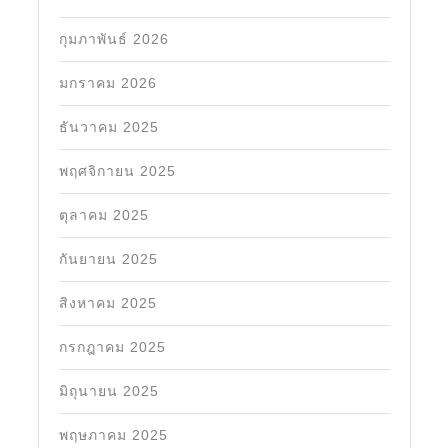
กุมภาพันธ์ 2026
มกราคม 2026
ธันวาคม 2025
พฤศจิกายน 2025
ตุลาคม 2025
กันยายน 2025
สิงหาคม 2025
กรกฎาคม 2025
มิถุนายน 2025
พฤษภาคม 2025