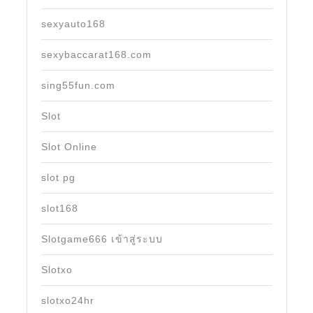
sexyauto168
sexybaccarat168.com
sing55fun.com
Slot
Slot Online
slot pg
slot168
Slotgame666 เข้าสู่ระบบ
Slotxo
slotxo24hr