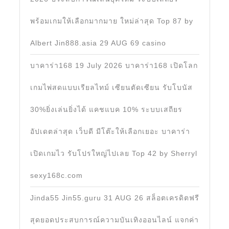
พร้อมเกมให้เลือกมากมาย ใหม่ล่าสุด Top 87 by
Albert Jin888.asia 29 AUG 69 casino
บาคาร่า168 19 July 2026 บาคาร่า168 เปิดโลก
เกมไพ่สดแบบเรียลไทม์ เซียนตัดเซียน รับโบนัส
30%ยิ่งเล่นยิ่งได้ แคชแบค 10% ระบบเสถียร
อัปเดตล่าสุด เว็บดี มีโต๊ะให้เลือกเยอะ บาคาร่า
เปิดเกมไว รับโปรใหญ่ไปเลย Top 42 by Sherryl
sexy168c.com
Jinda55 Jin55.guru 31 AUG 26 สล็อตเครดิตฟรี
สุดยอดประสบการณ์ความบันเทิงออนไลน์ แจกค่า