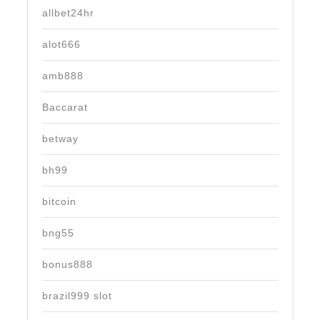
allbet24hr
alot666
amb888
Baccarat
betway
bh99
bitcoin
bng55
bonus888
brazil999 slot