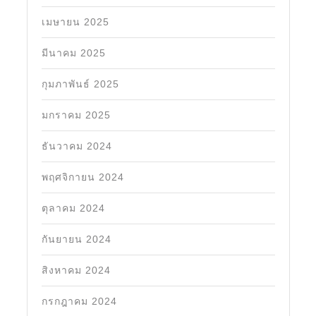
เมษายน 2025
มีนาคม 2025
กุมภาพันธ์ 2025
มกราคม 2025
ธันวาคม 2024
พฤศจิกายน 2024
ตุลาคม 2024
กันยายน 2024
สิงหาคม 2024
กรกฎาคม 2024