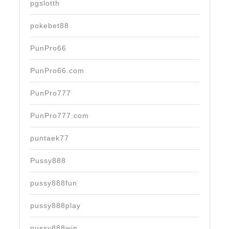
pgslotth
pokebet88
PunPro66
PunPro66.com
PunPro777
PunPro777.com
puntaek77
Pussy888
pussy888fun
pussy888play
pussy888win