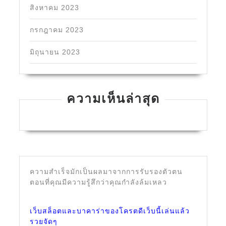
สิงหาคม 2023
กรกฎาคม 2023
มิถุนายน 2023
ความเห็นล่าสุด
ความสำเร็จมักเป็นผลมาจากการรับรองตัวตน
ตอนที่คุณมีความรู้สึกว่าคุณกำลังล้มเหลว
เว็บสล็อตและบาคาร่าของโครตดีเว็บนี้เล่นแล้ว
รวยจัดๆ