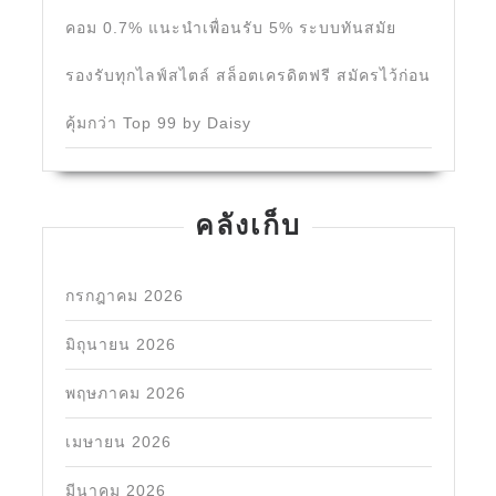
คอม 0.7% แนะนำเพื่อนรับ 5% ระบบทันสมัย
รองรับทุกไลฟ์สไตล์ สล็อตเครดิตฟรี สมัครไว้ก่อน
คุ้มกว่า Top 99 by Daisy
คลังเก็บ
กรกฎาคม 2026
มิถุนายน 2026
พฤษภาคม 2026
เมษายน 2026
มีนาคม 2026