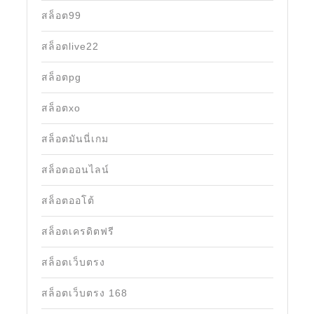
สล็อต99
สล็อตlive22
สล็อตpg
สล็อตxo
สล็อตมันนี่เกม
สล็อตออนไลน์
สล็อตออโต้
สล็อตเครดิตฟรี
สล็อตเว็บตรง
สล็อตเว็บตรง 168