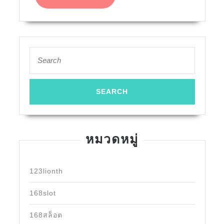
MORE
ระบบ
faro168
เฮง
Search
รับ
for:
แดน
ทะเล
ทราย
5
กุมภา
หมวดหมู่
2025
123lionth
168slot
168สล็อต