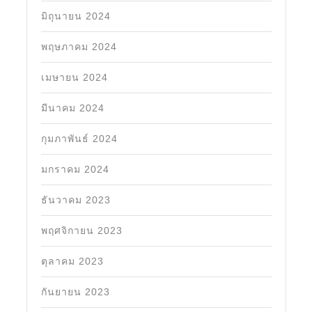
มิถุนายน 2024
พฤษภาคม 2024
เมษายน 2024
มีนาคม 2024
กุมภาพันธ์ 2024
มกราคม 2024
ธันวาคม 2023
พฤศจิกายน 2023
ตุลาคม 2023
กันยายน 2023