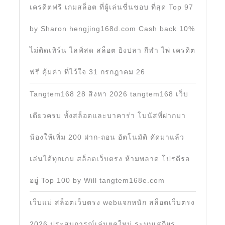
เครดิตฟรี เกมสล็อต ที่ผู้เล่นชื่นชอบ ที่สุด Top 97
by Sharon hengjing168d.com Cash back 10%
ไม่ติดเทิร์น ไลฟ์สด สล็อต ยิงปลา กีฬา ไพ่ เครดิต
ฟรี คุ้มค่า ที่ไว้ใจ 31 กรกฎาคม 26
Tangtem168 28 สิงหา 2026 tangtem168 เว็บ
เดียวครบ ทั้งสล็อตและบาคาร่า โบนัสพี่ฝากมา
น้องให้เพิ่ม 200 ฝาก-ถอน อัตโนมัติ คัดมาแล้ว
เล่นได้ทุกเกม สล็อตเว็บตรง ห้ามพลาด โปรดีรอ
อยู่ Top 100 by Will tangtem168e.com
เว็บแม่ สล็อตเว็บตรง webแจกหนัก สล็อตเว็บตรง
2026 ประสบการณ์เล่นยุคใหม่ ระบบเสถียร