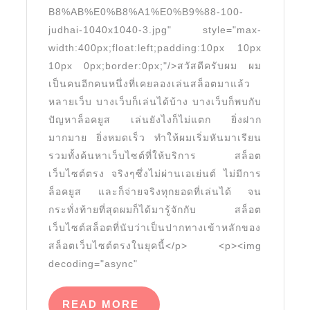
สล็อต168
B8%AB%E0%B8%A1%E0%B9%88-100-
judhai168
judhai-1040x1040-3.jpg" style="max-
7
width:400px;float:left;padding:10px 10px
สล็อต
10px 0px;border:0px;"/>สวัสดีครับผม ผม
เป็นคนอีกคนหนึ่งที่เคยลองเล่นสล็อตมาแล้ว
webตรง
หลายเว็บ บางเว็บก็เล่นได้บ้าง บางเว็บก็พบกับ
แจก
ปัญหาล็อคยูส เล่นยังไงก็ไม่แตก ยิ่งฝาก
สล็อต
มากมาย ยิ่งหมดเร็ว ทำให้ผมเริ่มหันมาเรียน
เครดิต
รวมทั้งค้นหาเว็บไซต์ที่ให้บริการ สล็อต
ฟรี
เว็บไซต์ตรง จริงๆซึ่งไม่ผ่านเอเย่นต์ ไม่มีการ
ทุก
ล็อคยูส และก็จ่ายจริงทุกยอดที่เล่นได้ จน
วัน
กระทั่งท้ายที่สุดผมก็ได้มารู้จักกับ สล็อต
เว็บไซต์สล็อตที่นับว่าเป็นปากทางเข้าหลักของ
รับ
สล็อตเว็บไซต์ตรงในยุคนี้</p> <p><img
โบนัส
decoding="async"
สูงสุด
ที่
READ
READ MORE