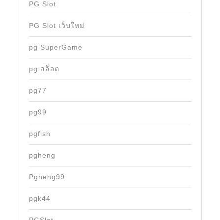
PG Slot
PG Slot เว็บใหม่
pg SuperGame
pg สล็อต
pg77
pg99
pgfish
pgheng
Pgheng99
pgk44
PGSlot