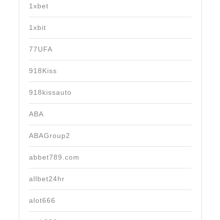
1xbet
2025
1xbit
77UFA
918Kiss
918kissauto
ABA
ABAGroup2
abbet789.com
allbet24hr
alot666