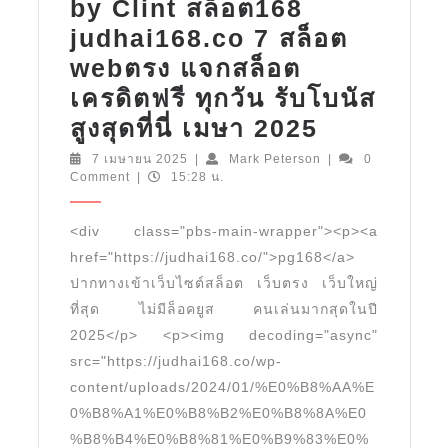
by Clint สล็อต168
by
judhai168.co 7 สล็อต
Marc
webตรง แจกสล็อต
918kissauto.xyz
เครดิตฟรี ทุกวัน รับโบนัส
16
พนัน
สูงสุดที่นี่ เมษา 2025
April
ออนไลน์
7
Mark
7 เมษายน 2025
|
Mark Peterson
|
0
2025
เมษายน
Peterson
Comment
|
15:28 น.
เว็บ
2025
ใหญ่
<div class="pbs-main-wrapper"><p><a
สล็อต
href="https://judhai168.co/">pg168</a>
ทดลอง
ปากทางเข้าเว็บไซต์สล็อต เว็บตรง เว็บใหญ่
เล่น
ที่สุด ไม่มีล็อคยูส คนเล่นมากสุดในปี
Top
2025</p> <p><img decoding="async"
19
src="https://judhai168.co/wp-
content/uploads/2024/01/%E0%B8%AA%E
by
0%B8%A1%E0%B8%B2%E0%B8%8A%E0
Clint
%B8%B4%E0%B8%81%E0%B9%83%E0%