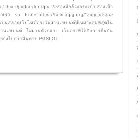
คา
x 10px 0px;border:0px;"/>สองมือล้วงกระเป๋า สองเท้า
วกเรา <a href="https://fullslotpg.org/">pgslot</a>
สิ
็นสล็อตเว็บไซต์ตรงไม่ผ่านเอเย่นต์ที่เหมาะสมที่สุดใน
โน
นเอเย่นต์ ไม่ผ่านตัวกลาง เว็บตรงที่ได้รับการยืนยัน
ออนไลน์
ดยยิ่งไปกว่านั้นค่าย PGSLOT
เว็บ
ตรง
pgslot
ใหม่
ล่าสุด
Top
46
by
Berry
pgslot
fullslotpg.org