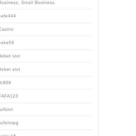
Business, Small Business
cafe444
Casino
coke55
debet slot
debet slot
dr888
FAFA123
fullslot
fullslotpg