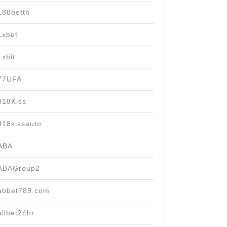
188betth
1xbet
1xbit
77UFA
918Kiss
918kissauto
ABA
ABAGroup2
abbet789.com
allbet24hr