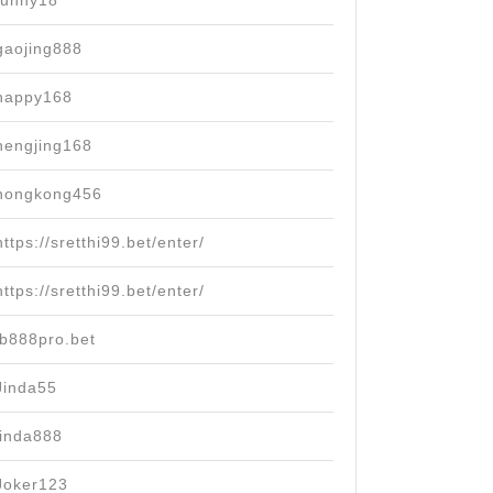
funny18
gaojing888
happy168
hengjing168
hongkong456
https://sretthi99.bet/enter/
https://sretthi99.bet/enter/
ib888pro.bet
Jinda55
jinda888
Joker123