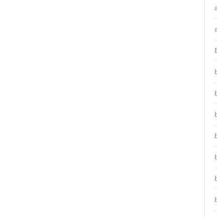
ยิง
ปลา
สล็อต
ป๊อก
เด้ง
หวย
pgslot99
สร้าง
ราย
ได้
เน้นๆ
Top
98
by