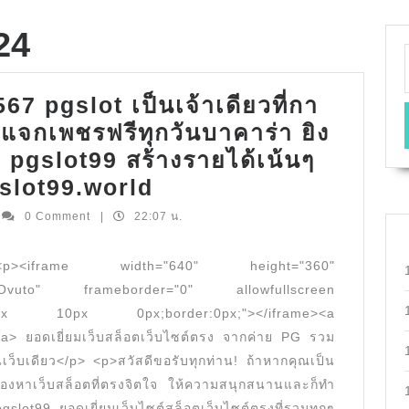
24
f
7 pgslot เป็นเจ้าเดียวที่กา
 แจกเพชรฟรีทุกวันบาคาร่า ยิง
ย pgslot99 สร้างรายได้เน้นๆ
Pgslot99
slot99.world
30
k
0 Comment
|
22:07 น.
erson
ตุลาคม
2567
"><p><iframe width="640" height="360"
rN5Ovuto" frameborder="0" allowfullscreen
pgslot
 10px 10px 0px;border:0px;"></iframe><a
เป็น
</a> ยอดเยี่ยมเว็บสล็อตเว็บไซต์ตรง จากค่าย PG รวม
เจ้า
ยในเว็บเดียว</p> <p>สวัสดีขอรับทุกท่าน! ถ้าหากคุณเป็น
เดียว
มองหาเว็บสล็อตที่ตรงจิตใจ ให้ความสนุกสนานและก็ทำ
ที่
pgslot99 ยอดเยี่ยมเว็บไซต์สล็อตเว็บไซต์ตรงที่รวมทุกๆ