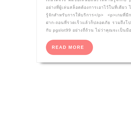
อย่างที่ผู้เล่นสล็อตต้องการเอาไว้ในที่เดียว
รู้จักสำหรับการให้บริการ</p> <p>เกมที่มี
ฝาก-ถอนที่รวดเร็วแล้วก็ปลอดภัย รวมถึงโป
กับ pgslot99 อย่างถี่ถ้วน ไม่ว่าคุณจะเป็นมือ
READ
READ MORE
MORE