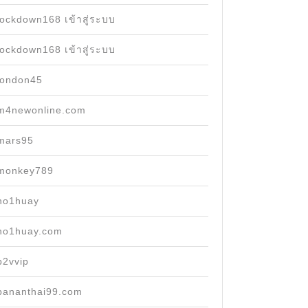
lockdown168 เข้าสู่ระบบ
lockdown168 เข้าสู่ระบบ
london45
m4newonline.com
mars95
monkey789
no1huay
no1huay.com
p2vvip
pananthai99.com