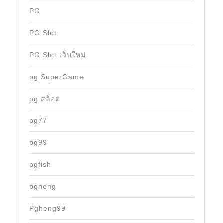
PG
PG Slot
PG Slot เว็บใหม่
pg SuperGame
pg สล็อต
pg77
pg99
pgfish
pgheng
Pgheng99