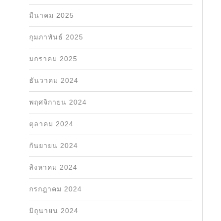
มีนาคม 2025
กุมภาพันธ์ 2025
มกราคม 2025
ธันวาคม 2024
พฤศจิกายน 2024
ตุลาคม 2024
กันยายน 2024
สิงหาคม 2024
กรกฎาคม 2024
มิถุนายน 2024