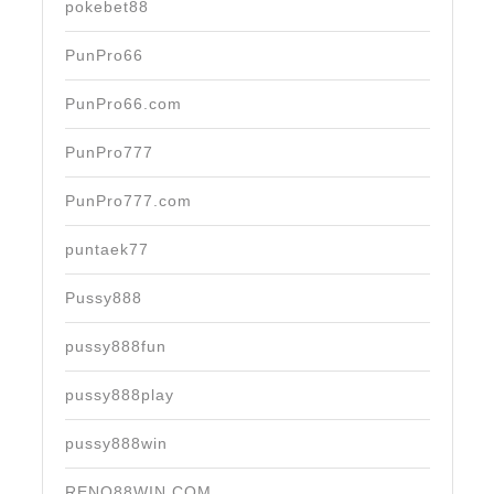
pokebet88
PunPro66
PunPro66.com
PunPro777
PunPro777.com
puntaek77
Pussy888
pussy888fun
pussy888play
pussy888win
RENO88WIN.COM