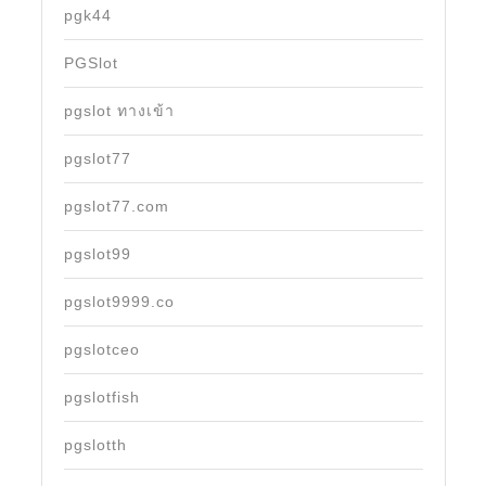
pgk44
PGSlot
pgslot ทางเข้า
pgslot77
pgslot77.com
pgslot99
pgslot9999.co
pgslotceo
pgslotfish
pgslotth