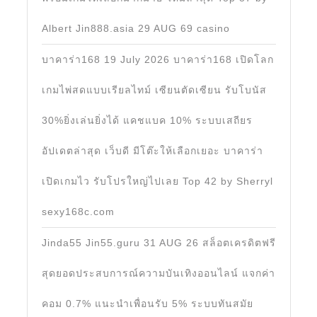
Albert Jin888.asia 29 AUG 69 casino
บาคาร่า168 19 July 2026 บาคาร่า168 เปิดโลก
เกมไพ่สดแบบเรียลไทม์ เซียนตัดเซียน รับโบนัส
30%ยิ่งเล่นยิ่งได้ แคชแบค 10% ระบบเสถียร
อัปเดตล่าสุด เว็บดี มีโต๊ะให้เลือกเยอะ บาคาร่า
เปิดเกมไว รับโปรใหญ่ไปเลย Top 42 by Sherryl
sexy168c.com
Jinda55 Jin55.guru 31 AUG 26 สล็อตเครดิตฟรี
สุดยอดประสบการณ์ความบันเทิงออนไลน์ แจกค่า
คอม 0.7% แนะนำเพื่อนรับ 5% ระบบทันสมัย