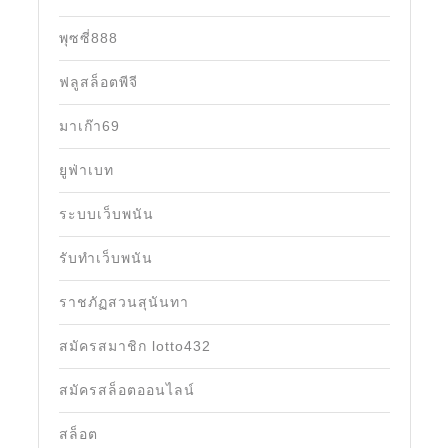
พุซซี่888
ฟลูสล็อตพีจี
มาเก๊า69
ยูฟ่าเบท
ระบบเว็บพนัน
รับทำเว็บพนัน
ราชภัฏสวนสุนันทา
สมัครสมาชิก lotto432
สมัครสล็อตออนไลน์
สล็อต