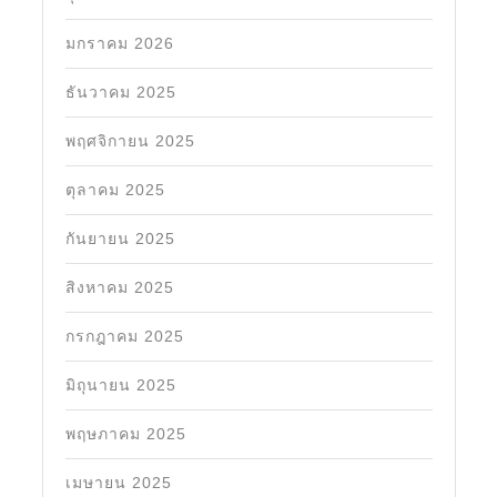
มกราคม 2026
ธันวาคม 2025
พฤศจิกายน 2025
ตุลาคม 2025
กันยายน 2025
สิงหาคม 2025
กรกฎาคม 2025
มิถุนายน 2025
พฤษภาคม 2025
เมษายน 2025