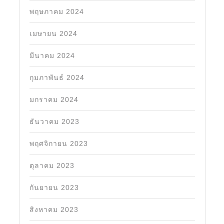
พฤษภาคม 2024
เมษายน 2024
มีนาคม 2024
กุมภาพันธ์ 2024
มกราคม 2024
ธันวาคม 2023
พฤศจิกายน 2023
ตุลาคม 2023
กันยายน 2023
สิงหาคม 2023