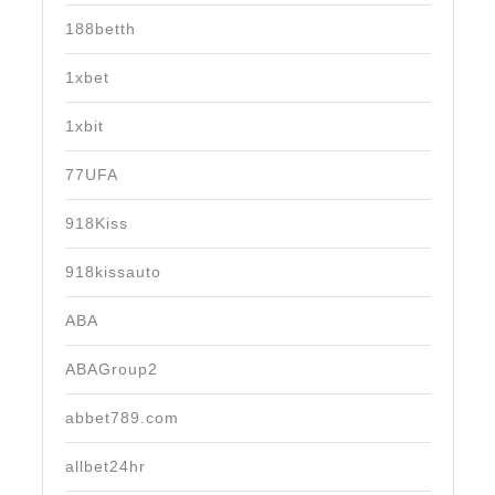
188betth
1xbet
1xbit
77UFA
918Kiss
918kissauto
ABA
ABAGroup2
abbet789.com
allbet24hr