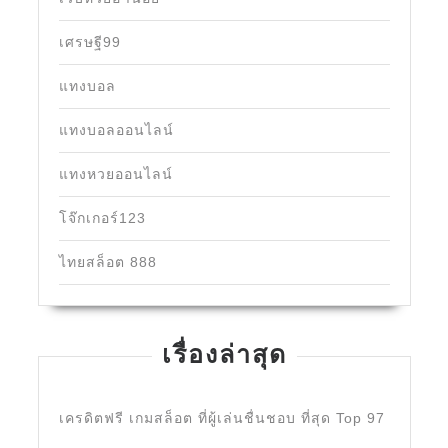
เศรษฐี99
แทงบอล
แทงบอลออนไลน์
แทงหวยออนไลน์
โจ๊กเกอร์123
ไทยสล็อต 888
เรื่องล่าสุด
เครดิตฟรี เกมสล็อต ที่ผู้เล่นชื่นชอบ ที่สุด Top 97