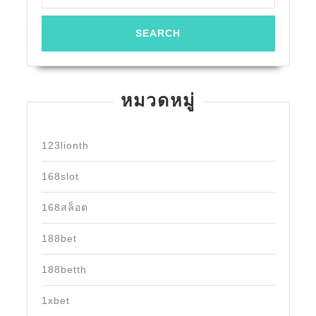
หมวดหมู่
123lionth
168slot
168สล็อต
188bet
188betth
1xbet