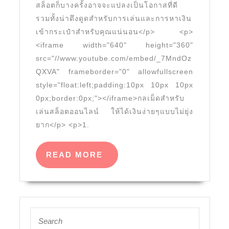
สล็อตก็บางครั้งอาจจะแปลงเป็นโอกาสที่ดี
Top
รวมทั้งน่าดึงดูดสำหรับการเล่นและการหาเงิน
27
เข้ากระเป๋าสำหรับคุณแน่นอน</p> <p>
by
<iframe width="640" height="360"
Fran
src="//www.youtube.com/embed/_7MndOz
QXVA" frameborder="0" allowfullscreen
style="float:left;padding:10px 10px 10px
0px;border:0px;"></iframe>กลเม็ดสำหรับ
เล่นสล็อตออนไลน์ ให้ได้เงินง่ายๆแบบไม่ยุ่ง
ยาก</p> <p>1.
READ
READ MORE
MORE
Search
for: