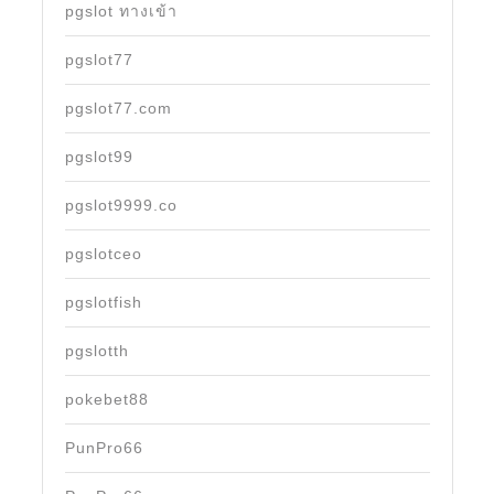
pgslot ทางเข้า
pgslot77
pgslot77.com
pgslot99
pgslot9999.co
pgslotceo
pgslotfish
pgslotth
pokebet88
PunPro66