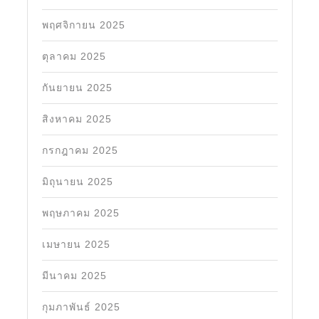
พฤศจิกายน 2025
ตุลาคม 2025
กันยายน 2025
สิงหาคม 2025
กรกฎาคม 2025
มิถุนายน 2025
พฤษภาคม 2025
เมษายน 2025
มีนาคม 2025
กุมภาพันธ์ 2025