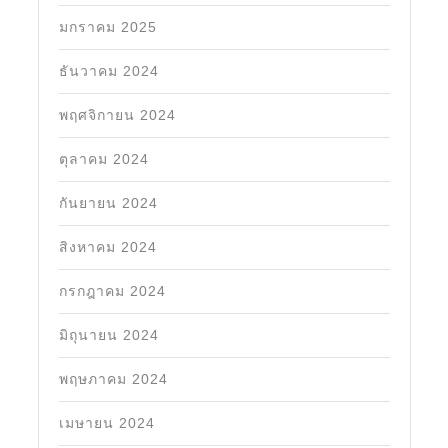
มกราคม 2025
ธันวาคม 2024
พฤศจิกายน 2024
ตุลาคม 2024
กันยายน 2024
สิงหาคม 2024
กรกฎาคม 2024
มิถุนายน 2024
พฤษภาคม 2024
เมษายน 2024