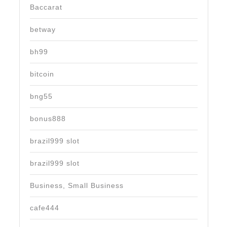
Baccarat
betway
bh99
bitcoin
bng55
bonus888
brazil999 slot
brazil999 slot
Business, Small Business
cafe444