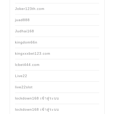
Joker123th.com
juad888
Judhai168
kingdom66n
kingxxxbet123.com
lcbet444.com
Live22
live22slot
lockdown168 เข้าสู่ระบบ
lockdown168 เข้าสู่ระบบ