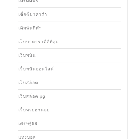
เครดิตฟรี
เซ็กซี่บาคาร่า
เดิมพันกีฬา
เว็บบาคาร่าที่ดีที่สุด
เว็บพนัน
เว็บพนันออนไลน์
เว็บสล็อต
เว็บสล็อต pg
เว็บหวยฮานอย
เศรษฐี99
แทงบอล