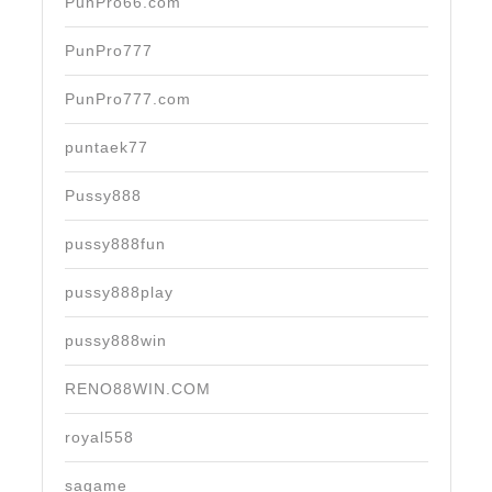
PunPro66.com
PunPro777
PunPro777.com
puntaek77
Pussy888
pussy888fun
pussy888play
pussy888win
RENO88WIN.COM
royal558
sagame