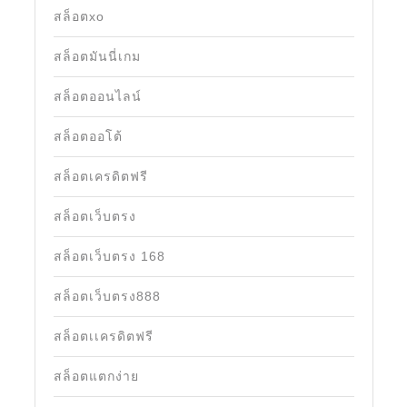
สล็อตxo
สล็อตมันนี่เกม
สล็อตออนไลน์
สล็อตออโต้
สล็อตเครดิตฟรี
สล็อตเว็บตรง
สล็อตเว็บตรง 168
สล็อตเว็บตรง888
สล็อตเเครดิตฟรี
สล็อตแตกง่าย