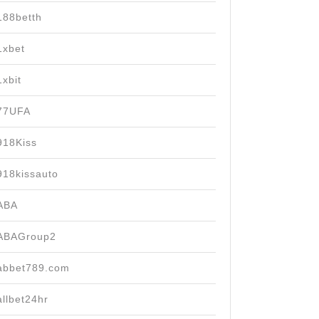
188betth
1xbet
1xbit
77UFA
918Kiss
918kissauto
ABA
ABAGroup2
abbet789.com
allbet24hr