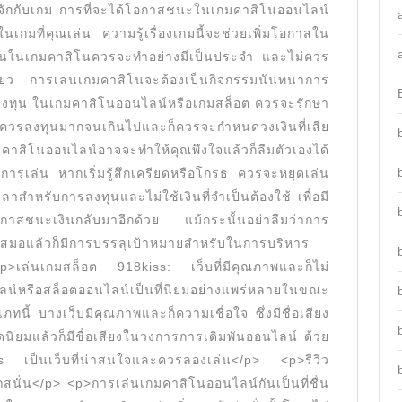
รู้จักกับเกม การที่จะได้โอกาสชนะในเกมคาสิโนออนไลน์
นเกมที่คุณเล่น ความรู้เรื่องเกมนี้จะช่วยเพิ่มโอกาสใน
นในเกมคาสิโนควรจะทำอย่างมีเป็นประจำ และไม่ควร
ียว การเล่นเกมคาสิโนจะต้องเป็นกิจกรรมนันทนาการ
รลงทุน ในเกมคาสิโนออนไลน์หรือเกมสล็อต ควรจะรักษา
รลงทุนมากจนเกินไปและก็ควรจะกำหนดวงเงินที่เสีย
โนออนไลน์อาจจะทำให้คุณพึงใจแล้วก็ลืมตัวเองได้
ารเล่น หากเริ่มรู้สึกเครียดหรือโกรธ ควรจะหยุดเล่น
าสำหรับการลงทุนและไม่ใช้เงินที่จำเป็นต้องใช้ เพื่อมี
ีโอกาสชนะเงินกลับมาอีกด้วย แม้กระนั้นอย่าลืมว่าการ
เสมอแล้วก็มีการบรรลุเป้าหมายสำหรับในการบริหาร
p>เล่นเกมสล็อต 918kiss: เว็บที่มีคุณภาพและก็ไม่
์หรือสล็อตออนไลน์เป็นที่นิยมอย่างแพร่หลายในขณะ
ทนี้ บางเว็บมีคุณภาพและก็ความเชื่อใจ ซึ่งมีชื่อเสียง
นิยมแล้วก็มีชื่อเสียงในวงการการเดิมพันออนไลน์ ด้วย
iss เป็นเว็บที่น่าสนใจและควรลองเล่น</p> <p>รีวิว
กสนั่น</p> <p>การเล่นเกมคาสิโนออนไลน์กันเป็นที่ชื่น