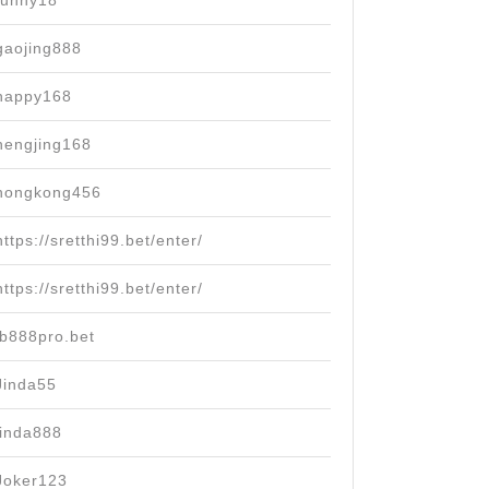
funny18
gaojing888
happy168
hengjing168
hongkong456
https://sretthi99.bet/enter/
https://sretthi99.bet/enter/
ib888pro.bet
Jinda55
jinda888
Joker123