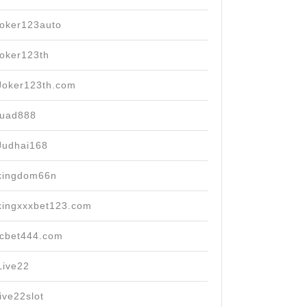
joker123auto
joker123th
Joker123th.com
juad888
Judhai168
kingdom66n
kingxxxbet123.com
lcbet444.com
Live22
live22slot