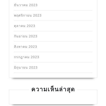
ธันวาคม 2023
พฤศจิกายน 2023
ตุลาคม 2023
กันยายน 2023
สิงหาคม 2023
กรกฎาคม 2023
มิถุนายน 2023
ความเห็นล่าสุด