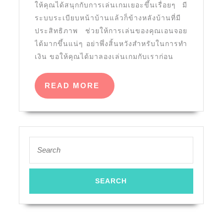
ให้คุณได้สนุกกับการเล่นเกมเยอะขึ้นเรื่อยๆ มี
กุมภาพันธ์
ระบบระเบียบหน้าบ้านแล้วก็ข้างหลังบ้านที่มี
66
ประสิทธิภาพ ช่วยให้การเล่นของคุณเอนจอย
ได้มากขึ้นแน่ๆ อย่าพึ่งสิ้นหวังสำหรับในการทำ
เงิน ขอให้คุณได้มาลองเล่นเกมกับเราก่อน
READ
READ MORE
MORE
Search
for: