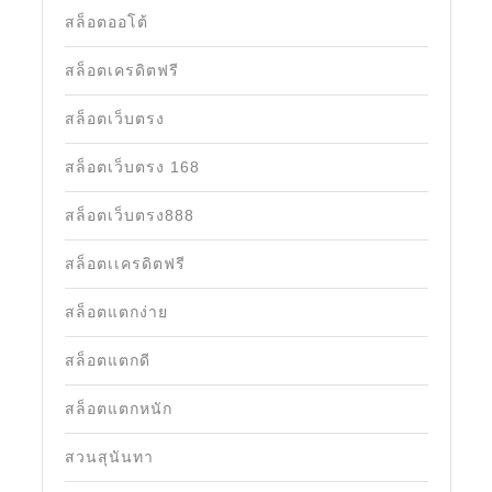
สล็อตออโต้
สล็อตเครดิตฟรี
สล็อตเว็บตรง
สล็อตเว็บตรง 168
สล็อตเว็บตรง888
สล็อตเเครดิตฟรี
สล็อตแตกง่าย
สล็อตแตกดี
สล็อตแตกหนัก
สวนสุนันทา