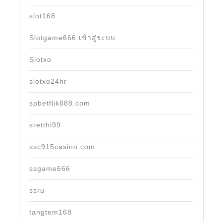
slot168
Slotgame666 เข้าสู่ระบบ
Slotxo
slotxo24hr
spbetflik888.com
sretthi99
ssc915casino.com
ssgame666
ssru
tangtem168