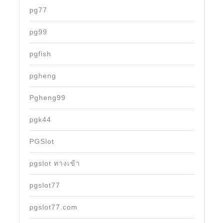
pg77
pg99
pgfish
pgheng
Pgheng99
pgk44
PGSlot
pgslot ทางเข้า
pgslot77
pgslot77.com