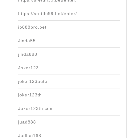
https://sretthi99.bet/enter/
https://sretthi99.bet/enter/
ib888pro.bet
Jinda55
jinda888
Joker123
joker123auto
joker123th
Joker123th.com
juad888
Judhai168