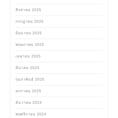
สิงหาคม 2025
กรกฎาคม 2025
มิถุนายน 2025
พฤษภาคม 2025
เมษายน 2025
มีนาคม 2025
กุมภาพันธ์ 2025
มกราคม 2025
ธันวาคม 2024
พฤศจิกายน 2024