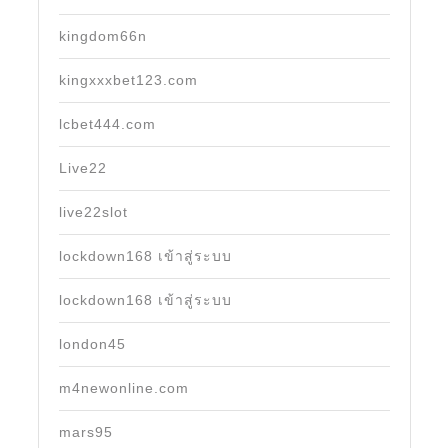
kingdom66n
kingxxxbet123.com
lcbet444.com
Live22
live22slot
lockdown168 เข้าสู่ระบบ
lockdown168 เข้าสู่ระบบ
london45
m4newonline.com
mars95