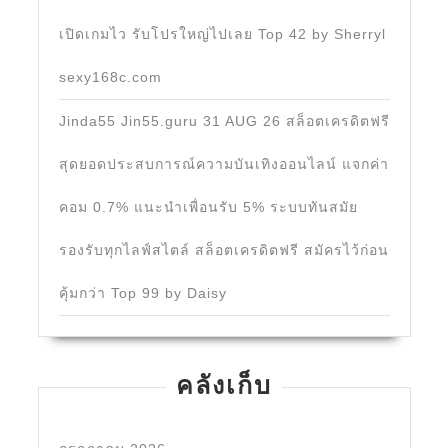
เปิดเกมไว รับโปรใหญ่ไปเลย Top 42 by Sherryl
sexy168c.com
Jinda55 Jin55.guru 31 AUG 26 สล็อตเครดิตฟรี
สุดยอดประสบการณ์ความบันเทิงออนไลน์ แจกค่า
คอม 0.7% แนะนำเพื่อนรับ 5% ระบบทันสมัย
รองรับทุกไลฟ์สไตล์ สล็อตเครดิตฟรี สมัครไว้ก่อน
คุ้มกว่า Top 99 by Daisy
คลังเก็บ