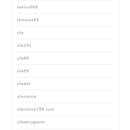
teenoi888
temmax69
ufa
ufa191
ufa88
ufa89
ufabet
ufanance
ufanance789.com
ufasexygame