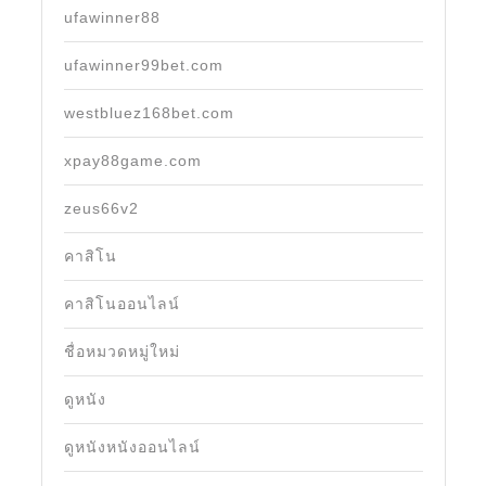
ufawinner88
ufawinner99bet.com
westbluez168bet.com
xpay88game.com
zeus66v2
คาสิโน
คาสิโนออนไลน์
ชื่อหมวดหมู่ใหม่
ดูหนัง
ดูหนังหนังออนไลน์