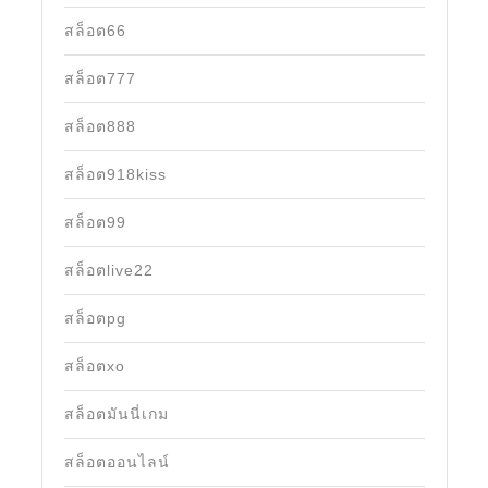
สล็อต66
สล็อต777
สล็อต888
สล็อต918kiss
สล็อต99
สล็อตlive22
สล็อตpg
สล็อตxo
สล็อตมันนี่เกม
สล็อตออนไลน์