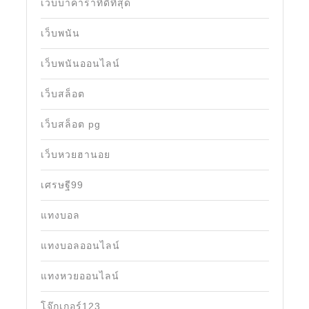
เว็บบาคาร่าที่ดีที่สุด
เว็บพนัน
เว็บพนันออนไลน์
เว็บสล็อต
เว็บสล็อต pg
เว็บหวยฮานอย
เศรษฐี99
แทงบอล
แทงบอลออนไลน์
แทงหวยออนไลน์
โจ๊กเกอร์123