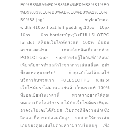
ทุก
E0%B8%8A%E0%B8%B4%E0%B8%81%E0
%B9%83%E0%B8%AB%E0%B8%A1%E0%
ค่าย
B9%88.jpg" style="max-
เว็บ
width:410px;float:left;padding:10px 10px
พนัน
10px 0px;border:0px;"/>FULLSLOTPG
ออนไลน์
fullslot สล็อตเว็บไซต์ตรงแท้ 100% ยืนยัน
pg
ความแตกง่าย เกมสล็อตจัดเต็มจากค่าย
สล็อต
PGSLOT</p> <p>สำหรับผู้ใดกันที่กำลังห่อ
เหี่ยวกับการทำผลกำไรจากการเล่นสล็อต อย่า
24
พึ่งจะหดหู่นะครับ! ถ้าคุณยังไม่ได้ลองใช้
ช.ม.
บริการกับพวกเรา FULLSLOTPG fullslot
Top
เว็บไซต์ตรงไม่ผ่านเอเย่นต์ เว็บตรงแท้ 100%
89
ที่ยอดเยี่ยมในเวลานี้ พวกเราอยากให้คุณ
by
ทดลองเปิดใจสร้างรายได้กับเว็บไซต์ตรงที่คุณ
Emilie
อาจจะไม่เคยได้สัมผัส เว็บตรงที่มีความน่าเชื่อ
fullslotpg.in
ถือและก็ความปลอดภัยสูง จะช่วยให้การเล่น
เกมของคุณเป็นไปด้วยความราบรื่นแน่ๆ เพื่อ
20