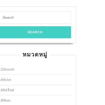
Search
or:
หมวดหมู่
123lionth
168slot
168สล็อต
188bet