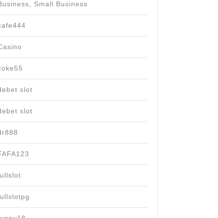
Business, Small Business
cafe444
Casino
coke55
debet slot
debet slot
dr888
FAFA123
fullslot
fullslotpg