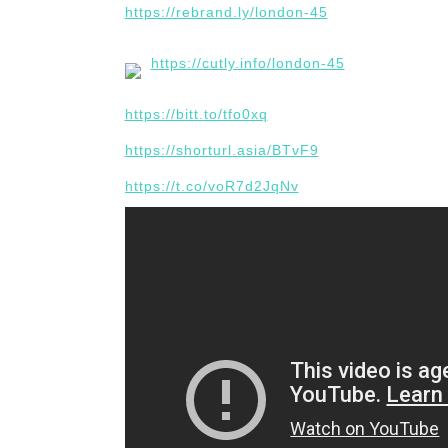
https://rebrand.ly/london-45
https://cutly.info/london-45
https://bitt.to/tfo0xq
https://shorturl.asia/BTvF9
https://t.co/voR7d2JqNv