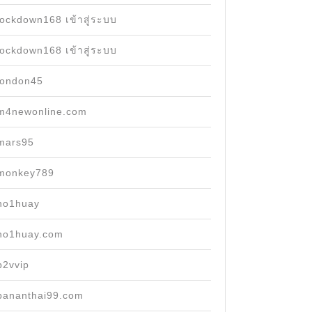
lockdown168 เข้าสู่ระบบ
lockdown168 เข้าสู่ระบบ
london45
m4newonline.com
mars95
monkey789
no1huay
no1huay.com
p2vvip
pananthai99.com