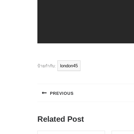
london45
ป้ายกำกับ:
แนะแนว
เรื่อง
PREVIOUS
Previous
post:
Related Post