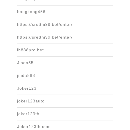
hongkong456
https://sretthi99.bet/enter/
https://sretthi99.bet/enter/
ib888pro.bet
Jinda55
jinda888
Joker123
joker123auto
joker123th
Joker123th.com