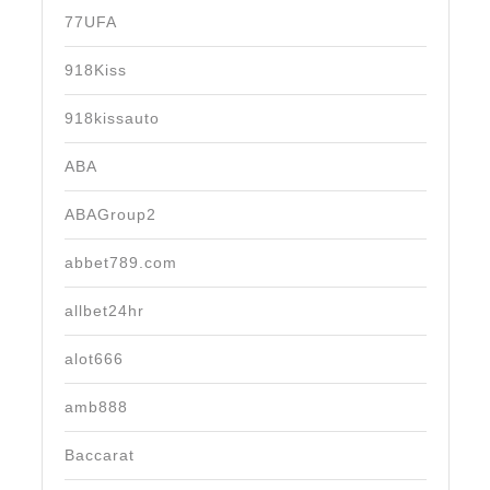
กัน
77UFA
9
สิง
918Kiss
หา
918kissauto
2568
ABA
พนัน
ABAGroup2
abbet789.com
allbet24hr
alot666
amb888
Baccarat