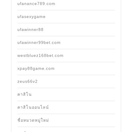
ufanance789.com
ufasexygame
ufawinner88
ufawinner99bet.com
westbluez168bet.com
xpay88game.com
zeus66v2
คาสิโน
คาสิโนออนไลน์
ชื่อหมวดหมู่ใหม่