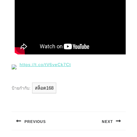
https://t.co/tV6veCk7Ct
สล็อต168
ป้ายกำกับ:
แนะแนว
เรื่อง
PREVIOUS
NEXT
Previous
Next
post:
post: