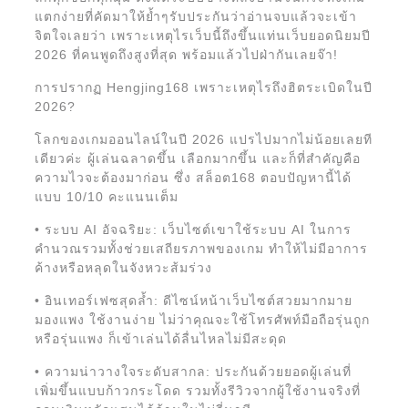
แตกง่ายที่คัดมาให้ย้ำๆรับประกันว่าอ่านจบแล้วจะเข้า
จิตใจเลยว่า เพราะเหตุไรเว็บนี้ถึงขึ้นแท่นเว็บยอดนิยมปี
2026 ที่คนพูดถึงสูงที่สุด พร้อมแล้วไปฝ่ากันเลยจ๊า!
การปรากฏ Hengjing168 เพราะเหตุไรถึงฮิตระเบิดในปี
2026?
โลกของเกมออนไลน์ในปี 2026 แปรไปมากไม่น้อยเลยที
เดียวค่ะ ผู้เล่นฉลาดขึ้น เลือกมากขึ้น และก็ที่สำคัญคือ
ความไวจะต้องมาก่อน ซึ่ง สล็อต168 ตอบปัญหานี้ได้
แบบ 10/10 คะแนนเต็ม
• ระบบ AI อัจฉริยะ: เว็บไซต์เขาใช้ระบบ AI ในการ
คำนวณรวมทั้งช่วยเสถียรภาพของเกม ทำให้ไม่มีอาการ
ค้างหรือหลุดในจังหวะส้มร่วง
• อินเทอร์เฟซสุดล้ำ: ดีไซน์หน้าเว็บไซต์สวยมากมาย
มองแพง ใช้งานง่าย ไม่ว่าคุณจะใช้โทรศัพท์มือถือรุ่นถูก
หรือรุ่นแพง ก็เข้าเล่นได้ลื่นไหลไม่มีสะดุด
• ความน่าวางใจระดับสากล: ประกันด้วยยอดผู้เล่นที่
เพิ่มขึ้นแบบก้าวกระโดด รวมทั้งรีวิวจากผู้ใช้งานจริงที่