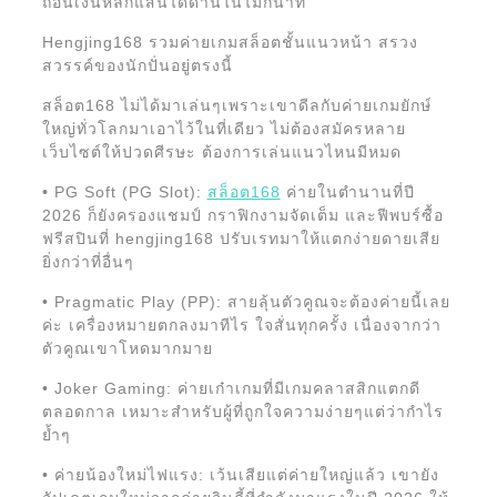
ถอนเงินหลักแสนได้ด้านในไม่กี่นาที
Hengjing168 รวมค่ายเกมสล็อตชั้นแนวหน้า สรวง
สวรรค์ของนักปั่นอยู่ตรงนี้
สล็อต168 ไม่ได้มาเล่นๆเพราะเขาดีลกับค่ายเกมยักษ์
ใหญ่ทั่วโลกมาเอาไว้ในที่เดียว ไม่ต้องสมัครหลาย
เว็บไซต์ให้ปวดศีรษะ ต้องการเล่นแนวไหนมีหมด
• PG Soft (PG Slot):
สล็อต168
ค่ายในตำนานที่ปี
2026 ก็ยังครองแชมป์ กราฟิกงามจัดเต็ม และฟีพบร์ซื้อ
ฟรีสปินที่ hengjing168 ปรับเรทมาให้แตกง่ายดายเสีย
ยิ่งกว่าที่อื่นๆ
• Pragmatic Play (PP): สายลุ้นตัวคูณจะต้องค่ายนี้เลย
ค่ะ เครื่องหมายตกลงมาทีไร ใจสั่นทุกครั้ง เนื่องจากว่า
ตัวคูณเขาโหดมากมาย
• Joker Gaming: ค่ายเก๋าเกมที่มีเกมคลาสสิกแตกดี
ตลอดกาล เหมาะสำหรับผู้ที่ถูกใจความง่ายๆแต่ว่ากำไร
ย้ำๆ
• ค่ายน้องใหม่ไฟแรง: เว้นเสียแต่ค่ายใหญ่แล้ว เขายัง