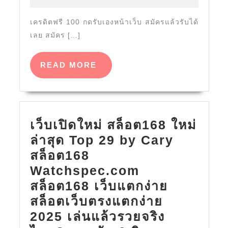
สล็อต
2026
ใน
ยอด
เครดิตฟรี 100 กดรับเองหน้าเว็บ สมัครแล้วรับได้
มือ
เลย สมัคร […]
นิยม
ถือ
ปี
Top
READ
READ MORE
นี้
100
MORE
ทำไม
by
คน
Isabell
ถึง
22
เว็บเปิดใหม่ สล็อต168 ใหม่
กลับ
กุมภาพันธ์
ล่าสุด Top 29 by Cary
มา
67
สล็อต168
เล่น
168slot
Watchspec.com
คา
สล็อต168
สล็อต168 เว็บแตกง่าย
สิโน
สล็อตเว็บตรงแตกง่าย
เว็บ
2025 เล่นแล้วรวยจริง
เปิด