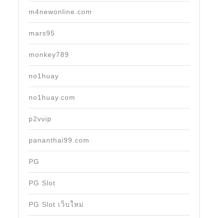
m4newonline.com
mars95
monkey789
no1huay
no1huay.com
p2vvip
pananthai99.com
PG
PG Slot
PG Slot เว็บใหม่