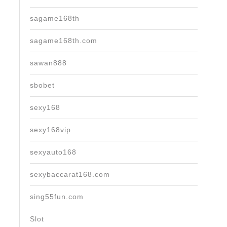
sagame168th
sagame168th.com
sawan888
sbobet
sexy168
sexy168vip
sexyauto168
sexybaccarat168.com
sing55fun.com
Slot