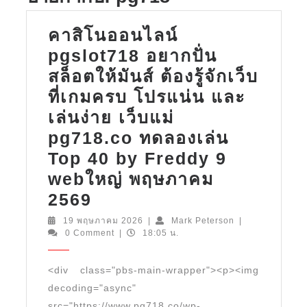
คาสิโนออนไลน์
pgslot718 อยากปั่น
สล็อตให้มันส์ ต้องรู้จักเว็บ
ที่เกมครบ โปรแน่น และ
เล่นง่าย เว็บแม่
pg718.co ทดลองเล่น
Top 40 by Freddy 9
webใหญ่ พฤษภาคม
คา
2569
สิ
19
Mark
19 พฤษภาคม 2026
|
Mark Peterson
|
พฤษภาคม
Peterson
0 Comment
|
18:05 น.
โน
2026
ออนไลน์
<div class="pbs-main-wrapper"><p><img
pgslot718
decoding="async"
อยาก
src="https://www.pg718.co/wp-