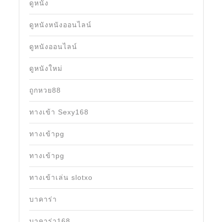
ดูหนัง
ดูหนังหนังออนไลน์
ดูหนังออนไลน์
ดูหนังใหม่
ถูกหวย88
ทางเข้า Sexy168
ทางเข้าpg
ทางเข้าpg
ทางเข้าเล่น slotxo
บาคาร่า
บาคาร่า168