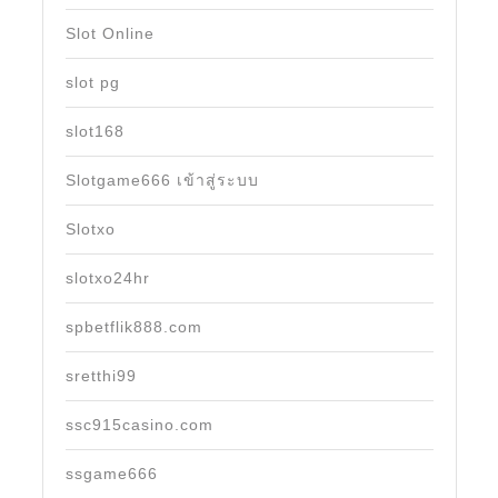
Slot Online
slot pg
slot168
Slotgame666 เข้าสู่ระบบ
Slotxo
slotxo24hr
spbetflik888.com
sretthi99
ssc915casino.com
ssgame666