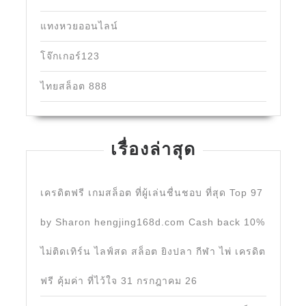
แทงหวยออนไลน์
โจ๊กเกอร์123
ไทยสล็อต 888
เรื่องล่าสุด
เครดิตฟรี เกมสล็อต ที่ผู้เล่นชื่นชอบ ที่สุด Top 97
by Sharon hengjing168d.com Cash back 10%
ไม่ติดเทิร์น ไลฟ์สด สล็อต ยิงปลา กีฬา ไพ่ เครดิต
ฟรี คุ้มค่า ที่ไว้ใจ 31 กรกฎาคม 26