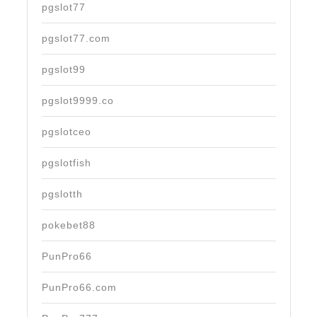
pgslot77
pgslot77.com
pgslot99
pgslot9999.co
pgslotceo
pgslotfish
pgslotth
pokebet88
PunPro66
PunPro66.com