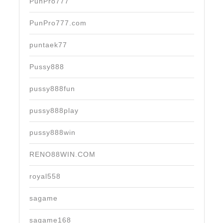
PunPro777
PunPro777.com
puntaek77
Pussy888
pussy888fun
pussy888play
pussy888win
RENO88WIN.COM
royal558
sagame
sagame168