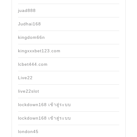
juad888
Judhai168
kingdom66n
kingxxxbet123.com
lcbet444.com
Live22
live22slot
lockdown168 เข้าสู่ระบบ
lockdown168 เข้าสู่ระบบ
london45