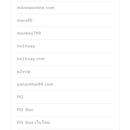
m4newonline.com
mars95
monkey789
no1huay
no1huay.com
p2vvip
pananthai99.com
PG
PG Slot
PG Slot เว็บใหม่