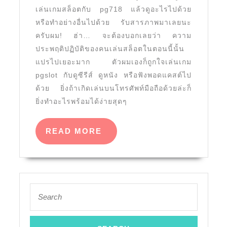
เว็บ
เล่นเกมสล็อตกับ pg718 แล้วดูอะไรไปด้วย
หรือทำอย่างอื่นไปด้วย รับสารภาพมาเลยนะ
แม่
ครับผม! ฮ่า… จะต้องบอกเลยว่า ความ
pg718.co
ประพฤติปฏิบัติของคนเล่นสล็อตในตอนนี้นั้น
ทดลอง
แปรไปเยอะมาก ตัวผมเองก็ถูกใจเล่นเกม
เล่น
pgslot กับดูซีรีส์ ดูหนัง หรือฟังพอดแคสต์ไป
Top
ด้วย ยิ่งถ้าเกิดเล่นบนโทรศัพท์มือถือด้วยล่ะก็
40
ยิ่งทำอะไรพร้อมได้ง่ายสุดๆ
by
READ
Freddy
READ MORE
MORE
9
webใหญ่
พฤษภาคม
Search
2569
for: