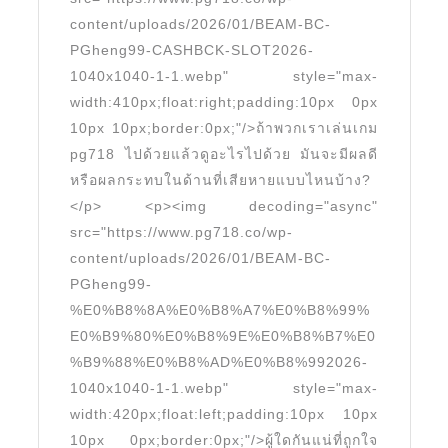
ปั่น
content/uploads/2026/01/BEAM-BC-
สล็อต
PGheng99-CASHBCK-SLOT2026-
ให้
1040x1040-1-1.webp" style="max-
width:410px;float:right;padding:10px 0px
มันส์
10px 10px;border:0px;"/>ถ้าพวกเราเล่นเกม
ต้อง
pg718 ไปด้วยแล้วดูอะไรไปด้วย มันจะมีผลดี
รู้จัก
หรือผลกระทบในด้านที่เสียหายแบบไหนบ้าง?
เว็บ
</p> <p><img decoding="async"
ที่
src="https://www.pg718.co/wp-
เกม
content/uploads/2026/01/BEAM-BC-
PGheng99-
ครบ
%E0%B8%8A%E0%B8%A7%E0%B8%99%
โปร
E0%B9%80%E0%B8%9E%E0%B8%B7%E0
แน่น
%B9%88%E0%B8%AD%E0%B8%992026-
และ
1040x1040-1-1.webp" style="max-
เล่น
width:420px;float:left;padding:10px 10px
ง่าย
10px 0px;border:0px;"/>ผู้ใดกันแน่ที่ถูกใจ