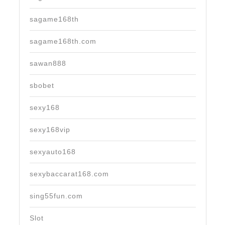
sagame168th
sagame168th.com
sawan888
sbobet
sexy168
sexy168vip
sexyauto168
sexybaccarat168.com
sing55fun.com
Slot