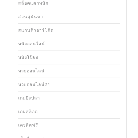
สล็อตแตกหนัก
สวนสุนันทา
สแกนคิวอาร์โค้ด
หนังออนไลน์
หนังโป๊69
หวยออนไลน์
หวยออนไลน์24
เกมยิงปลา
เกมสล็อต
เครดิตฟรี