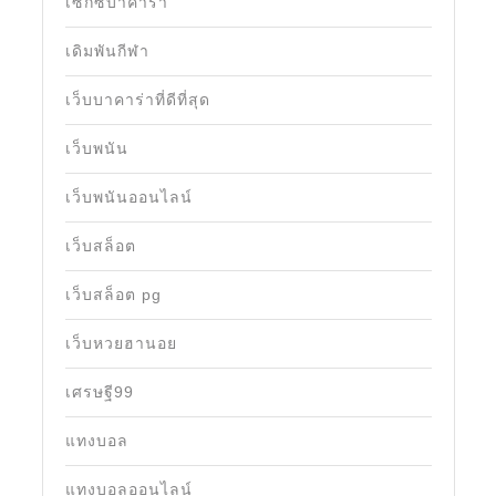
เซ็กซี่บาคาร่า
เดิมพันกีฬา
เว็บบาคาร่าที่ดีที่สุด
เว็บพนัน
เว็บพนันออนไลน์
เว็บสล็อต
เว็บสล็อต pg
เว็บหวยฮานอย
เศรษฐี99
แทงบอล
แทงบอลออนไลน์