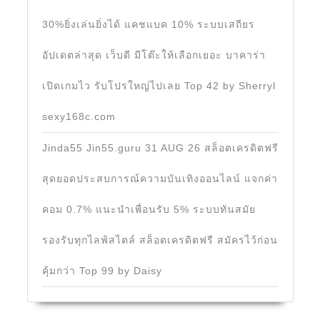
30%ยิ่งเล่นยิ่งได้ แคชแบค 10% ระบบเสถียร
อัปเดตล่าสุด เว็บดี มีโต๊ะให้เลือกเยอะ บาคาร่า
เปิดเกมไว รับโปรใหญ่ไปเลย Top 42 by Sherryl
sexy168c.com
Jinda55 Jin55.guru 31 AUG 26 สล็อตเครดิตฟรี
สุดยอดประสบการณ์ความบันเทิงออนไลน์ แจกค่า
คอม 0.7% แนะนำเพื่อนรับ 5% ระบบทันสมัย
รองรับทุกไลฟ์สไตล์ สล็อตเครดิตฟรี สมัครไว้ก่อน
คุ้มกว่า Top 99 by Daisy