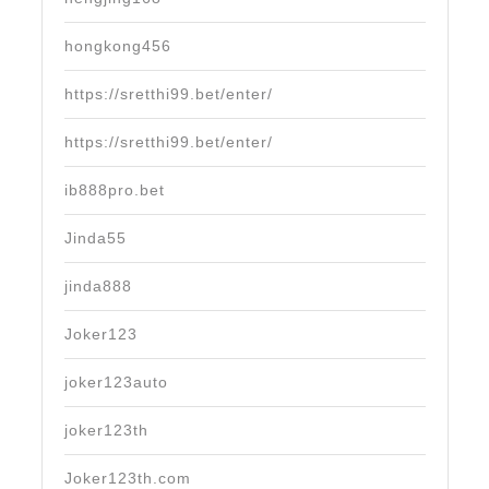
hongkong456
https://sretthi99.bet/enter/
https://sretthi99.bet/enter/
ib888pro.bet
Jinda55
jinda888
Joker123
joker123auto
joker123th
Joker123th.com