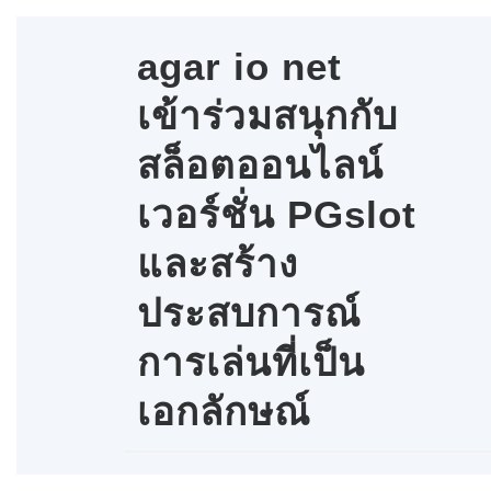
Skip
to
agar io net
content
เข้าร่วมสนุกกับ
สล็อตออนไลน์
เวอร์ชั่น PGslot
และสร้าง
ประสบการณ์
การเล่นที่เป็น
เอกลักษณ์