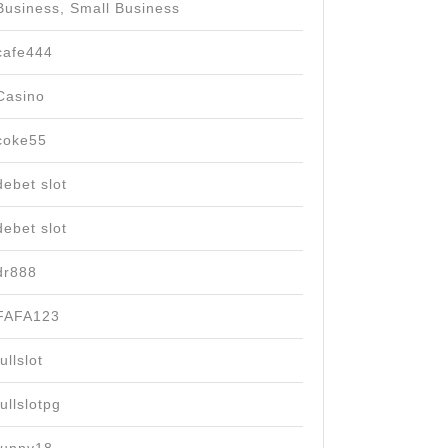
Business, Small Business
cafe444
Casino
coke55
debet slot
debet slot
dr888
FAFA123
fullslot
fullslotpg