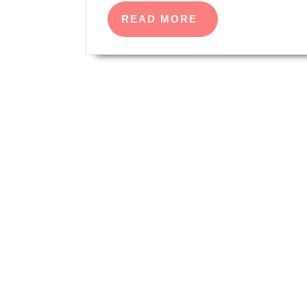
READ
READ MORE
MORE