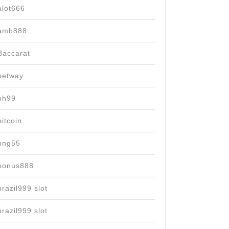
alot666
amb888
Baccarat
a
betway
bh99
bitcoin
bng55
bonus888
brazil999 slot
brazil999 slot