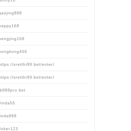
funny18
gaojing888
happy168
hengjing168
hongkong456
https://sretthi99.bet/enter/
https://sretthi99.bet/enter/
ib888pro.bet
Jinda55
jinda888
Joker123