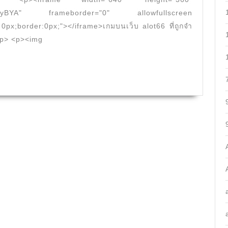
QuzFyBYA" frameborder="0" allowfullscreen
 0px;border:0px;"></iframe>เกมบนเว็บ alot66 ที่ถูกจำ
</p> <p><img