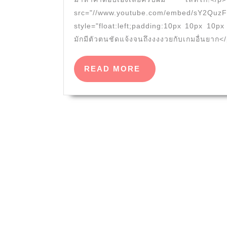
อยาก
src="//www.youtube.com/embed/sY2
เล่น
style="float:left;padding:10px 10px 10px
มักมีตัวตนชัดแจ้งจนถึงงงงวยกับเกมอื่นยาก
แบบ
ปลอดภัย
READ
READ MORE
และ
MORE
คุ้ม
กว่า
เดิม
25
June
2569
website
ตรง
alot66.net
พนัน