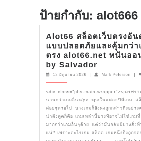
ป้ายกำกับ:
alot666
Alot66 สล็อตเว็บตรงอัน
แบบปลอดภัยและคุ้มกว่า
ตรง alot66.net พนันออนไ
Alot66
by Salvador
สล็อต
12
Mark
12 มิถุนายน 2026
|
Mark Peterson
|
มิถุนายน
Pete
เว็บ
2026
ตรง
<div class="pbs-main-wrapper"><p>เพราะ
นานกว่าเกมอื่น</p> <p>ในแต่ละปีมีเกม สล็อ
อันดับ
ค่อยๆหายไป บางเกมก็ยังคงถูกกล่าวถึงอย่างต
ต้น
น่าดึงดูดก็คือ เกมเหล่านี้บางทีอาจไม่ใช่เกมท
ๆ
มากกว่าเกมอื่นๆด้วย แต่ว่ามันกลับมีบางสิ่งท
สำหรับ
แน่? เพราะอะไรเกม สล็อต เกมหนึ่งถึงถูกจ
คน
มาหาคำตอบเองเลยครับผม เลทโก!</