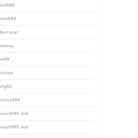
alot666
amb888
Baccarat
betway
bh99
bitcoin
bng55
bonus888
brazil999 slot
brazil999 slot