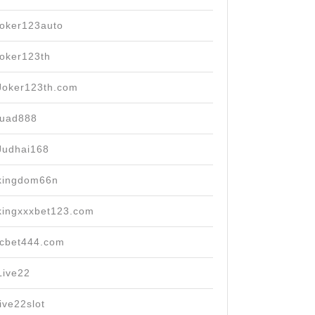
joker123auto
joker123th
Joker123th.com
juad888
Judhai168
kingdom66n
kingxxxbet123.com
lcbet444.com
Live22
live22slot