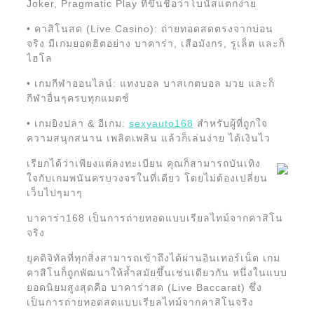
Joker, Pragmatic Play ที่ขึ้นชื่อว่าโบนัสแตกง่าย
• คาสิโนสด (Live Casino): ถ่ายทอดสดตรงจากบ่อน
จริง มีเกมยอดฮิตอย่าง บาคาร่า, เสือมังกร, รูเล็ต และก็
ไฮโล
• เกมกีฬาออนไลน์: แทงบอล บาสเกตบอล มวย และก็
กีฬาอื่นๆครบทุกแมตช์
• เกมยิงปลา & อีเกม:
sexyauto168
สำหรับผู้ที่ถูกใจ
ความสนุกสนาน เพลิดเพลิน แล้วก็เล่นง่าย ได้เงินไว
เรียกได้ว่าเพียงแต่ลงทะเบียน คุณก็สามารถบันเทิง
ใจกับเกมพนันครบวงจรในที่เดียว โดยไม่ต้องเปลี่ยน
เว็บไปๆมาๆ
บาคาร่า168 เป็นการถ่ายทอดแบบเรียลไทม์จากคาสิโน
จริง
ยุคดิจิทัลที่ทุกสิ่งสามารถเข้าถึงได้ผ่านอินเทอร์เน็ต เกม
คาสิโนก็ถูกพัฒนาให้ล้ำสมัยขึ้นเช่นเดียวกัน หนึ่งในแบบ
ยอดนิยมสูงสุดคือ บาคาร่าสด (Live Baccarat) ซึ่ง
เป็นการถ่ายทอดสดแบบเรียลไทม์จากคาสิโนจริง