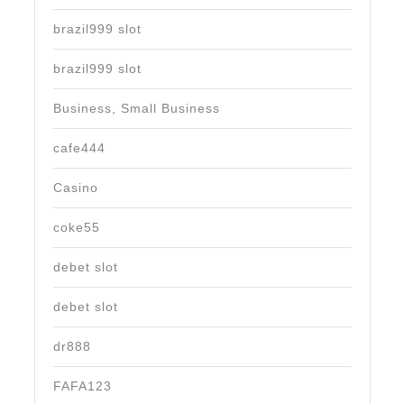
brazil999 slot
brazil999 slot
Business, Small Business
cafe444
Casino
coke55
debet slot
debet slot
dr888
FAFA123