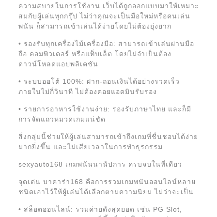
ความสบายในการใช้งาน เว็บได้ถูกออกแบบมาให้เหมาะ
สมกับผู้เล่นทุกกรุ๊ป ไม่ว่าคุณจะเป็นมือใหม่หรือคนเล่น
พนัน ก็สามารถเข้าเล่นได้ง่ายโดยไม่ต้องยุ่งยาก
• รองรับทุกเครื่องไม้เครื่องมือ: สามารถเข้าเล่นผ่านมือ
ถือ คอมพิวเตอร์ หรือแท็บเล็ต โดยไม่จำเป็นต้อง
ดาวน์โหลดแอปพลิเคชัน
• ระบบออโต้ 100%: ฝาก-ถอนเงินได้อย่างรวดเร็ว
ภายในไม่กี่วินาที ไม่ต้องคอยแอดมินรับรอง
• รายการอาหารใช้งานง่าย: รองรับภาษาไทย และก็มี
การจัดแถวหมวดเกมแน่ชัด
สิ่งกลุ่มนี้ช่วยให้ผู้เล่นสามารถเข้าถึงเกมที่ชื่นชอบได้ง่าย
มากยิ่งขึ้น และไม่เสียเวลาในการทำธุรกรรม
sexyauto168 เกมพนันนานัปการ ครบจบในที่เดียว
จุดเด่น บาคาร่า168 คือการรวมเกมพนันออนไลน์หลาย
ชนิดเอาไว้ให้ผู้เล่นได้เลือกตามความนิยม ไม่ว่าจะเป็น
• สล็อตออนไลน์: รวมค่ายดังสุดยอด เช่น PG Slot,