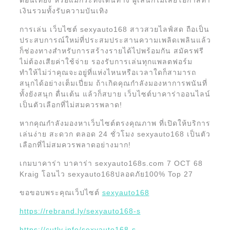
เงินรวมทั้งรับความบันเทิง
การเล่น เว็บไซต์ sexyauto168 สาวสวยไลฟ์สด ถือเป็น
ประสบการณ์ใหม่ที่ประสมประสานความเพลิดเพลินแล้ว
ก็ช่องทางสำหรับการสร้างรายได้ไปพร้อมกัน สมัครฟรี
ไม่ต้องเสียค่าใช้จ่าย รองรับการเล่นทุกแพลตฟอร์ม
ทำให้ไม่ว่าคุณจะอยู่ที่แห่งไหนหรือเวลาใดก็สามารถ
สนุกได้อย่างเต็มเปี่ยม ถ้าเกิดคุณกำลังมองหาการพนันที่
ทั้งยังสนุก ตื่นเต้น แล้วก็สบาย เว็บไซต์บาคาร่าออนไลน์
เป็นตัวเลือกที่ไม่สมควรพลาด!
หากคุณกำลังมองหาเว็บไซต์ตรงคุณภาพ ที่เปิดให้บริการ
เล่นง่าย สะดวก ตลอด 24 ชั่วโมง sexyauto168 เป็นตัว
เลือกที่ไม่สมควรพลาดอย่างมาก!
เกมบาคาร่า บาคาร่า sexyauto168s.com 7 OCT 68
Kraig โอนไว sexyauto168ปลอดภัย100% Top 27
ขอขอบพระคุณเว็ปไซต์
sexyauto168
https://rebrand.ly/sexyauto168-s
https://cutly.info/sexyauto168-s