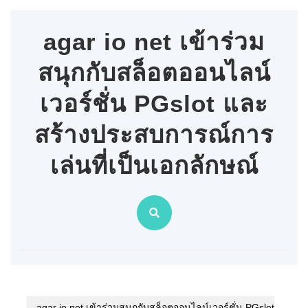
Skip
to
agar io net เข้าร่วม
content
สนุกกับสล็อตออนไลน์
เวอร์ชั่น PGslot และ
สร้างประสบการณ์การ
เล่นที่เป็นเอกลักษณ์
agar io net เข้าร่วมสนุกกับสล็อตออนไลน์เวอร์ชั่น PGslot