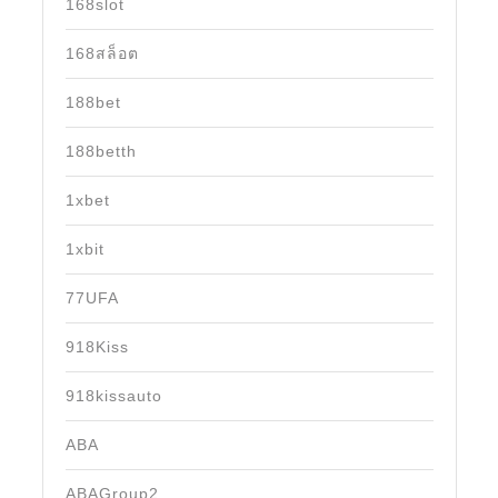
168slot
168สล็อต
188bet
188betth
1xbet
1xbit
77UFA
918Kiss
918kissauto
ABA
ABAGroup2