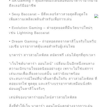
• SA Gaming – คุณลักษณะเด่นคือห้องบาคาร่ามากมาย
ดีลเลอร์มืออาชีพ
• Sexy Baccarat – มีดีลเลอร์สาวสวยสุดดึงดูดใจ
เพิ่มความเพลิดเพลินสำหรับเพื่อการเล่น
• Evolution Gaming – ค่ายสุดยอดที่มีนวัตบาปใหม่ๆ
เช่น Lightning Baccarat
• Dream Gaming – ถ่ายทอดสดจากคาสิโนจริงในทวีป
เอเชีย บรรยากาศคุ้นเคยสำหรับผู้เล่นไทย
บาคาร่า สาวสวยไลฟ์สด สมัครฟรี เล่นได้ทุกที่ทุกเวลา
“เว็บไซต์บาคาร่า ออนไลน์” เปลี่ยนเป็นอีกหนึ่งหนทาง
ความเบิกบานใจยอดนิยมอย่างสูง เพราะไม่ใช่แค่การ
เล่นเกมเพื่อเสี่ยงดวงแค่นั้น แต่ว่ายังมาพร้อม
ประสบการณ์ใหม่ที่น่าตื่นตาตื่นใจกับ สาวสวยไลฟ์สด ที่
คอยแจกไพ่ พูดคุย และสร้างบรรยากาศเหมือนนั่งพัก
ผ่อนอยู่ในคาสิโนจริงๆ
เสน่ห์ของบาคาร่าออนไลน์สาวสวยไลฟ์สด
สิ่งที่ทำให้เว็บ บาคาร่า ออนไลน์แตกต่างจากการเล่น