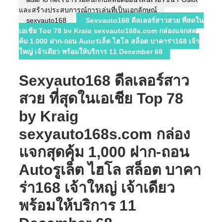
และสร้างประสบการณ์การเล่นที่เป็นเอกลักษณ์
sexyauto168
Sexyauto168 ดีลเลอร์สาวสวย ที่สุดใน
เอเชีย Top 78 by Kraig sexyauto168s.com กล่องแจกสุด
คุ้ม 1,000 ฝาก-ถอน Autoรูเล็ต ไฮโล สล็อต บาคาร่า168 เจ้า
ใหญ่ เจ้าเดียว พร้อมให้บริการ 11 December 68
Sexyauto168 ดีลเลอร์สาว
สวย ที่สุดในเอเชีย Top 78
by Kraig
sexyauto168s.com กล่อง
แจกสุดคุ้ม 1,000 ฝาก-ถอน
Autoรูเล็ต ไฮโล สล็อต บาคา
ร่า168 เจ้าใหญ่ เจ้าเดียว
พร้อมให้บริการ 11