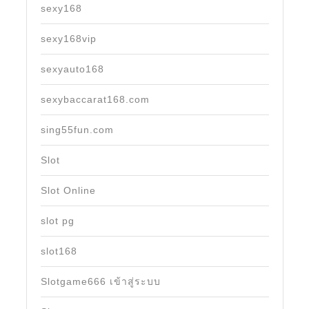
sexy168
sexy168vip
sexyauto168
sexybaccarat168.com
sing55fun.com
Slot
Slot Online
slot pg
slot168
Slotgame666 เข้าสู่ระบบ