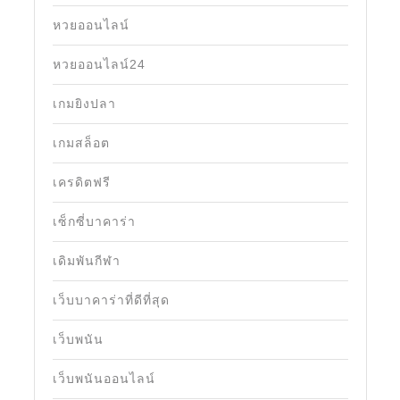
หวยออนไลน์
หวยออนไลน์24
เกมยิงปลา
เกมสล็อต
เครดิตฟรี
เซ็กซี่บาคาร่า
เดิมพันกีฬา
เว็บบาคาร่าที่ดีที่สุด
เว็บพนัน
เว็บพนันออนไลน์