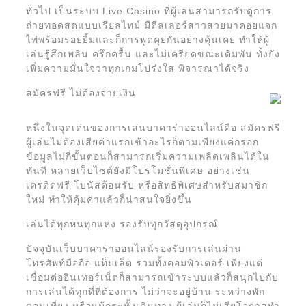
ทั่วไป เป็นระบบ Live Casino ที่ผู้เล่นสามารถรับดูการ
ถ่ายทอดสดแบบเรียลไทม์ มีดีลเลอร์สาวสวยมาคอยแจก
ไพ่พร้อมรอยยิ้มและก็การพูดคุยกันอย่างคุ้นเคย ทำให้ผู้
เล่นรู้สึกเพลิน ครึกครื้น และไม่เครียดขณะเดิมพัน ทั้งยัง
เพิ่มความมั่นใจว่าทุกเกมโปร่งใส พิจารณาได้จริง
สมัครฟรี ไม่ต้องจ่ายเงิน
หนึ่งในจุดเด่นของการเล่นบาคาร่าออนไลน์คือ สมัครฟรี
ผู้เล่นไม่ต้องเสียค่าแรกเข้าอะไรก็ตามเพียงแค่กรอก
ข้อมูลไม่กี่ขั้นตอนก็สามารถเริ่มความเพลิดเพลินได้ใน
ทันที หลายเว็บไซต์ยังมีโปรโมชั่นพิเศษ อย่างเช่น
เครดิตฟรี โบนัสต้อนรับ หรือสิทธิพิเศษสำหรับสมาชิก
ใหม่ ทำให้คุ้มค่าแล้วก็น่าสนใจยิ่งขึ้น
เล่นได้ทุกหนทุกแห่ง รองรับทุกวัสดุอุปกรณ์
ปัจจุบันเว็บบาคาร่าออนไลน์รองรับการเล่นผ่าน
โทรศัพท์มือถือ แท็บเล็ต รวมทั้งคอมพิวเตอร์ เพียงแต่
เชื่อมต่ออินเทอร์เน็ตก็สามารถเข้าระบบแล้วก็สนุกไปกับ
การเล่นได้ทุกที่ที่ต้องการ ไม่ว่าจะอยู่บ้าน ระหว่างพัก
ตอนเที่ยง หรือแม้กระทั้งเดินทาง ผู้เล่นก็ไม่เสียโอกาสทำ