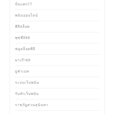
ปั่นแตก77
พนันออนไลน์
พีจีสล็อต
พุซซี่888
ฟลูสล็อตพีจี
มาเก๊า69
ยูฟ่าเบท
ระบบเว็บพนัน
รับทำเว็บพนัน
ราชภัฏสวนสุนันทา