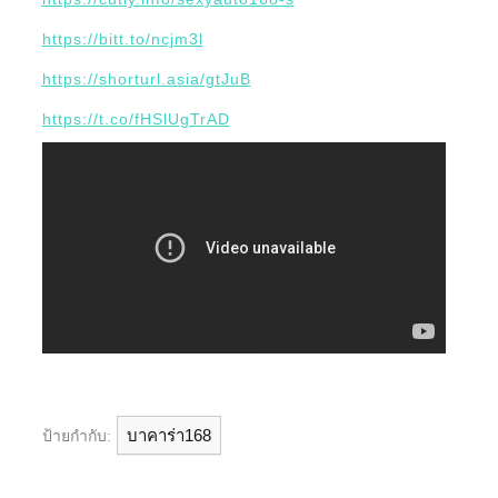
https://bitt.to/ncjm3l
https://shorturl.asia/gtJuB
https://t.co/fHSlUgTrAD
บาคาร่า168
ป้ายกำกับ: