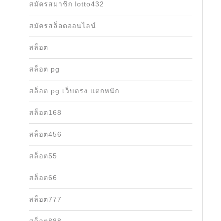
สมัครสมาชิก lotto432
สมัครสล็อตออนไลน์
สล็อต
สล็อต pg
สล็อต pg เว็บตรง แตกหนัก
สล็อต168
สล็อต456
สล็อต55
สล็อต66
สล็อต777