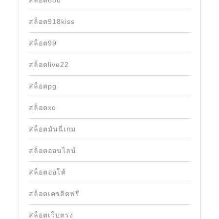
สล็อต888
สล็อต918kiss
สล็อต99
สล็อตlive22
สล็อตpg
สล็อตxo
สล็อตมันนี่เกม
สล็อตออนไลน์
สล็อตออโต้
สล็อตเครดิตฟรี
สล็อตเว็บตรง