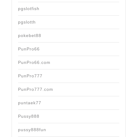
pgslotfish
pgslotth
pokebet88
PunPro66
PunPro66.com
PunPro777
PunPro777.com
puntaek77
Pussy888
pussy888fun