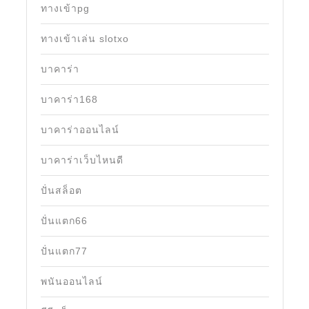
ทางเข้าpg
ทางเข้าเล่น slotxo
บาคาร่า
บาคาร่า168
บาคาร่าออนไลน์
บาคาร่าเว็บไหนดี
ปั่นสล็อต
ปั่นแตก66
ปั่นแตก77
พนันออนไลน์