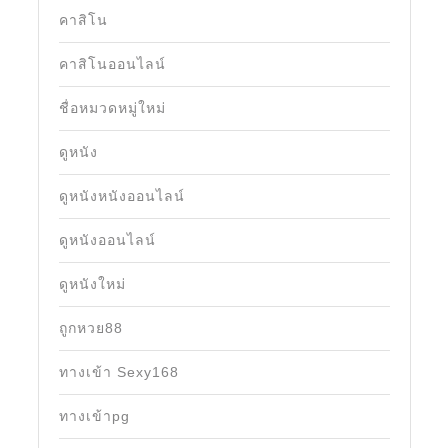
คาสิโน
คาสิโนออนไลน์
ชื่อหมวดหมู่ใหม่
ดูหนัง
ดูหนังหนังออนไลน์
ดูหนังออนไลน์
ดูหนังใหม่
ถูกหวย88
ทางเข้า Sexy168
ทางเข้าpg