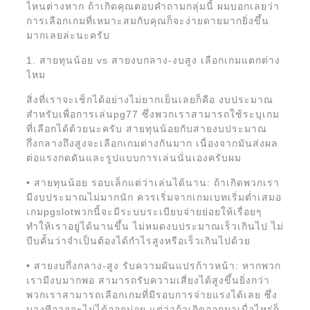
ไหนต่างหาก ถ้าเกิดคุณตอบคำถามกลุ่มนี้ ผมบอกเลยว่า
การเลือกเกมที่เหมาะสมกับคุณก็จะง่ายดายมากยิ่งขึ้น
มากเลยล่ะนะครับ
1. สายทุนน้อย vs สายงบกลาง-งบสูง เลือกเกมแตกต่าง
ไหม
สิ่งที่เราจะเช็กได้อย่างไม่ยากเย็นเลยก็คือ งบประมาณ
สำหรับเพื่อการเล่นpg77 ซึ่งพวกเราสามารถใช้ระบุเกม
ที่เลือกได้ด้วยนะครับ สายทุนน้อยกับสายงบประมาณ
กึ่งกลางถึงสูงจะเลือกเกมต่างกันมาก เนื่องจากมันส่งผล
ต่อแรงกดดันและรูปแบบการเล่นนั่นเองครับผม
• สายทุนน้อย รอบเล็กแต่ว่าเล่นได้นาน: ถ้าเกิดพวกเรา
มีงบประมาณไม่มากนัก ควรเริ่มจากเกมเบทเริ่มต่ำเสมอ
เกมpgslotพวกนี้จะมีระบบระเบียบจ่ายย่อยให้เรื่อยๆ
ทำให้เราอยู่ได้นานขึ้น ไม่หมดงบประมาณเร็วเกินไป ไม่
บีบคั้นว่าจำเป็นต้องได้กำไรสูงหรือเร็วเกินไปด้วย
• สายงบกึ่งกลาง-สูง รับความผันแปรก้าวหน้า: หากพวก
เรามีงบมากพอ สามารถรับความเสี่ยงได้สูงขึ้นยิ่งกว่า
พวกเราสามารถเลือกเกมที่มีรอบการจ่ายแรงได้เลย ซึ่ง
บางทีอาจจะไม่ได้ออกบ่อย แต่ว่าถ้าเกิดออกมาเมื่อไหร่ก็