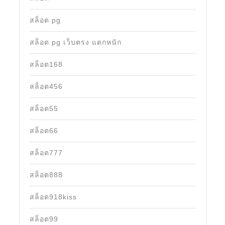
สล็อต pg
สล็อต pg เว็บตรง แตกหนัก
สล็อต168
สล็อต456
สล็อต55
สล็อต66
สล็อต777
สล็อต888
สล็อต918kiss
สล็อต99