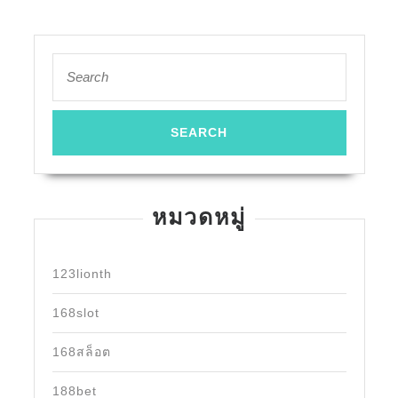
post:
post:
Search
for:
หมวดหมู่
123lionth
168slot
168สล็อต
188bet