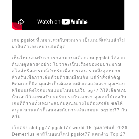
เกม pgslot ที่เหมาะสมกับพวกเรา เป็นเกมที่เล่นแล้วไม่
ฝ่าฝืนตัวเองเหมาะสมที่สุด
เห็นไหมนะครับว่า เราสามารถเลือกเกม pgslot ได้จาก
ต้นเหตุหลายๆอย่าง ไม่ว่าจะเป็นเรื่องของงบประมาณ
สไตล์หรืออารมณ์สำหรับเพื่อการเล่น รวมถึงจุดหมาย
สำหรับเพื่อการเล่นด้วยด้วยเหมือนกัน แต่ว่าสิ่งสำคัญ
ที่สุดเลยก็คือ คุณจำเป็นต้องถามตัวเองเสมอว่า คุณชอบ
หรือบันเทิงใจกับเกมแบบไหนบนเว็บ pg77 ก็ให้เลือกเกม
นั้นเอาไว้เลยขอรับ ผมรับประกันเลยว่า คุณจะได้เจอกับ
เกมที่ดีรวมทั้งเหมาะสมกับคุณอย่างไม่ต้องสงสัย ขอให้
สนุกสนานแล้วก็เอนจอยกับการเล่นเกมบน pgslot77 กัน
ครับ
เว็บตรง slot pg77 pgslot77.world 15 กุมภาพันธ์ 2026
Demetrius คาสิโนออนไลน์ pgslot77 แตกง่าย Top 27