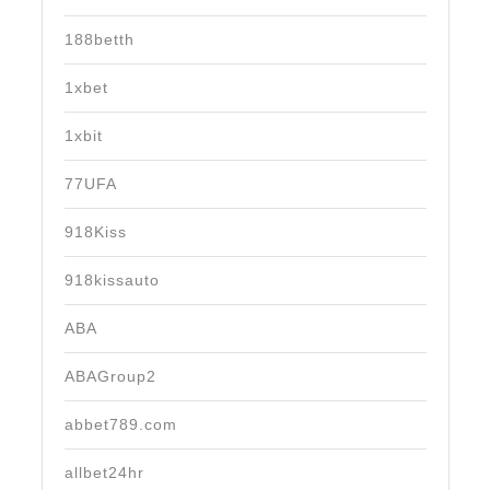
188betth
1xbet
1xbit
77UFA
918Kiss
918kissauto
ABA
ABAGroup2
abbet789.com
allbet24hr