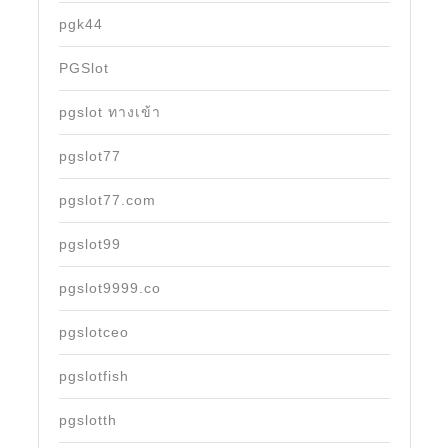
pgk44
PGSlot
pgslot ทางเข้า
pgslot77
pgslot77.com
pgslot99
pgslot9999.co
pgslotceo
pgslotfish
pgslotth