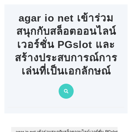
Skip
to
agar io net เข้าร่วม
content
สนุกกับสล็อตออนไลน์
เวอร์ชั่น PGslot และ
สร้างประสบการณ์การ
เล่นที่เป็นเอกลักษณ์
agar io net เข้าร่วมสนุกกับสล็อตออนไลน์เวอร์ชั่น PGslot