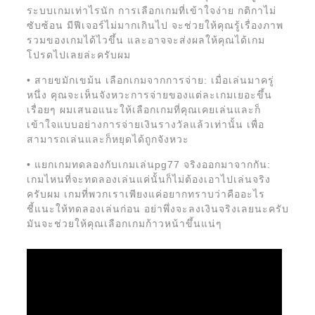
ระบบเกมเท่าไรนัก การเลือกเกมที่เข้าใจง่าย กติกาไม่
ซับซ้อน มีฟีเจอร์ไม่มากเกินไป จะช่วยให้คุณรู้เรื่องภาพ
รวมของเกมได้ไวขึ้น และอาจจะส่งผลให้คุณได้เกม
โปรดไปเลยล่ะครับผม
• สายขมักเขม้น เลือกเกมจากการจ่าย: เมื่อเล่นมาครู่
หนึ่ง คุณจะเห็นจังหวะการจ่ายของแต่ละเกมเยอะขึ้น
เรื่อยๆ ผมเสนอแนะให้เลือกเกมที่คุณเคยเล่นและก็
เข้าใจแบบอย่างการจ่ายเงินรางวัลแล้วเท่านั้น เพื่อ
สามารถเล่นและก็หยุดได้ถูกจังหวะ
• แยกเกมทดลองกับเกมเล่นpg77 จริงออกมาจากกัน:
เกมไหนที่จะทดลองเล่นแค่นั้นก็ไม่ต้องเอาไปเล่นจริง
ครับผม เกมที่พวกเราเพียงแค่อยากทราบว่าคืออะไร
ชี้แนะให้ทดลองเล่นก่อน อย่าพึ่งจะลงเงินจริงเลยนะครับ
มันจะช่วยให้คุณเลือกเกมก้าวหน้าขึ้นแน่ๆ