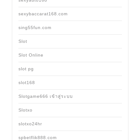
sexyauto168
sexybaccarat168.com
sing55fun.com
Slot
Slot Online
slot pg
slot168
Slotgame666 เข้าสู่ระบบ
Slotxo
slotxo24hr
spbetflik888.com