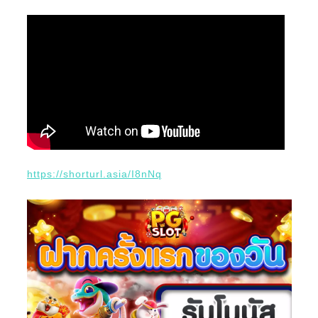
https://shorturl.asia/I8nNq