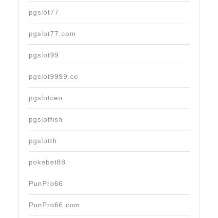
pgslot77
pgslot77.com
pgslot99
pgslot9999.co
pgslotceo
pgslotfish
pgslotth
pokebet88
PunPro66
PunPro66.com