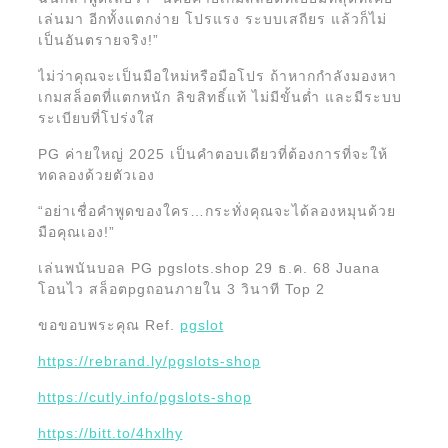
เล่นมา อีกทั้งแตกง่าย โปรแรง ระบบเสถียร แล้วก็ไม่
เป็นอันตรายจริง!”
ไม่ว่าคุณจะเป็นมือใหม่หรือมือโปร ถ้าหากกำลังมองหา
เกมสล็อตที่แตกหนัก ลิขสิทธิ์แท้ ไม่มีขั้นต่ำ และมีระบบ
ระเบียบที่โปร่งใส
PG ค่ายใหญ่ 2025 เป็นคำตอบเดียวที่ต้องการที่จะให้
ทดลองด้วยตัวเอง
“อย่าเชื่อคำพูดของใคร…กระทั่งคุณจะได้ลองหมุนด้วย
มือคุณเอง!”
เล่นพนันบอล PG pgslots.shop 29 ธ.ค. 68 Juana
โอนไว สล็อตpgถอนภายใน 3 วินาที Top 2
ขอขอบพระคุณ Ref.
pgslot
https://rebrand.ly/pgslots-shop
https://cutly.info/pgslots-shop
https://bitt.to/4hxlhy