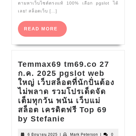
เครดิต
ตามหาเว็บไซต์ตรงแท้ 100% เลือก pgslot ได้
เลย! สล็อตเว็บ […]
ฟรี
Top
READ
READ MORE
53
MORE
by
Cleta
fullslotpg
Temmax69 tm69.co 27
fullslotpg.io
ก.ค. 2025 pgslot web
20
ใหญ่ เว็บสล็อตที่นักปั่นต้อง
pgslot
ไม่พลาด รวมโปรเด็ดจัด
websiteแตก
เต็มทุกวัน พนัน เว็บแม่
ง่าย
สล็อต เครดิตฟรี Top 69
สล็อต
Temmax69
by Stefanie
แตก
tm69.co
ง่าย
6
Mark
6 มิถุนายน 2025
|
Mark Peterson
|
0