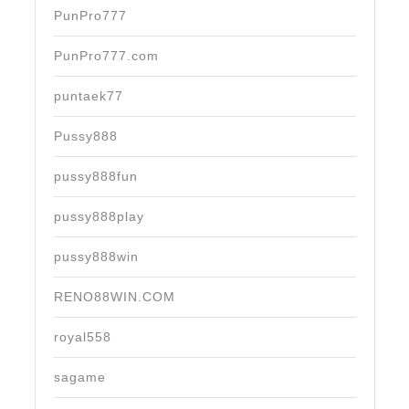
PunPro777
PunPro777.com
puntaek77
Pussy888
pussy888fun
pussy888play
pussy888win
RENO88WIN.COM
royal558
sagame