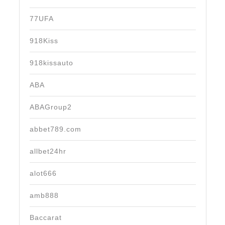
ป๊อก
77UFA
เด้ง
แทง
918Kiss
หวย
918kissauto
ทาง
ABA
เข้าpg
มี
ABAGroup2
รีวิว
abbet789.com
จาก
ผู้
allbet24hr
ใช้
alot666
จริง
Top
amb888
11
Baccarat
by