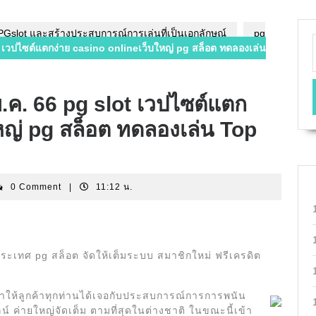
น PGslot และสร้างประสบการณ์การเล่นที่เป็นเอกลักษณ์
pg
t เวปไซต์แตกง่าย casino onlineเว็บใหญ่ pg สล็อต ทดลองเล่น
f
พ.ค. 66 pg slot เวปไซต์แตก
หญ่ pg สล็อต ทดลองเล่น Top
0 Comment
|
11:12 น.
son
ประเทศ pg สล็อต จัดให้เต็มระบบ สมาชิกใหม่ ฟรีเครดิต
ามาให้ลูกค้าทุกท่านได้เจอกับประสบการณ์การการพนัน
ลน์ ค่ายใหญ่จัดเต็ม ตามที่สุดในต่างชาติ ในขณะนี้เข้า