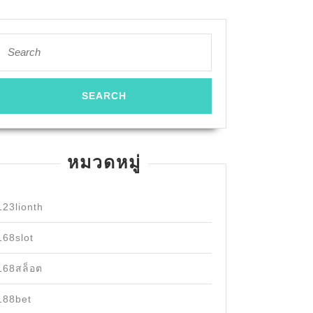
Search
or:
หมวดหมู่
123lionth
168slot
168สล็อต
188bet