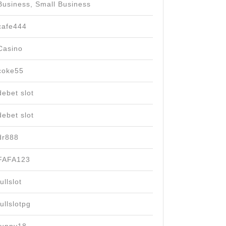
Business, Small Business
cafe444
Casino
coke55
debet slot
debet slot
dr888
FAFA123
fullslot
fullslotpg