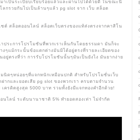
าเป็นระเบียบเรียบร้อยแล้วและผ่านไปได้ด้วยดี ในขณะนี้
ั่วโลกรวยกันไปเป็นล้านๆแล้ว pg slot จาก เว็บ สล็อต
ไซต์ สล็อตออนไลน์ สล็อตเว็บตรงของแท้ส่งตรงจากคาสิโน
นาประการโปรโมชันที่พวกเราเห็นกันโดยธรรมดา มันก็จะ
ๆแม้กระนั้นข้อแตกต่างมันมิได้อยู่ตรงที่รายละเอียดของ
ยู่ตรงที่ว่า การรับโปรโมชันนั้นๆมันเป็นยังไง มันยากง่าย
มนิดๆหน่อยๆที่แจกหนักเหมือนปกติ สำหรับโปรโมชั่นเว็บ
ดฝากและยอดเสีย pg slot ของพวกเรา ครบตามจำนวน
 เครดิตสูงสุด 5000 บาท รวมทั้งยังมีแจกทองคำอีกด้วย!
ตออนไลน์ ระดับนานาชาติ 5% ทำยอดสองเท่า ไม่จำกัด