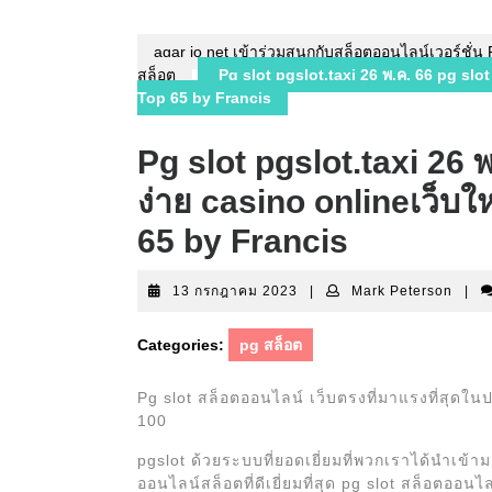
agar io net เข้าร่วมสนุกกับสล็อตออนไลน์เวอร์ชั่
สล็อต
Pg slot pgslot.taxi 26 พ.ค. 66 pg slo
Top 65 by Francis
Pg slot pgslot.taxi 26 
ง่าย casino onlineเว็บใ
65 by Francis
13
Mark
13 กรกฎาคม 2023
|
Mark Peterson
|
กรกฎาคม
Peter
2023
Categories:
pg สล็อต
Pg slot สล็อตออนไลน์ เว็บตรงที่มาแรงที่สุดใน
100
pgslot ด้วยระบบที่ยอดเยี่ยมที่พวกเราได้นำเข้
ออนไลน์สล็อตที่ดีเยี่ยมที่สุด pg slot สล็อตออนไ