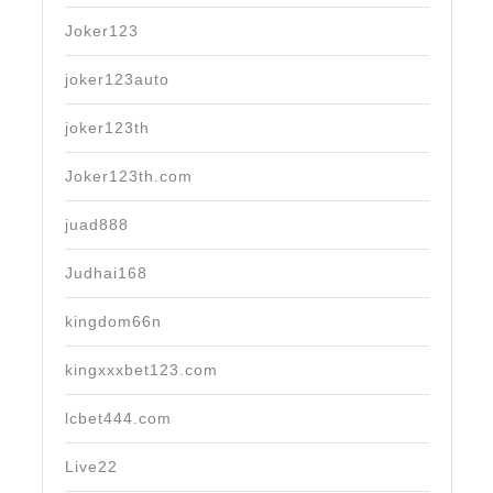
Joker123
joker123auto
joker123th
Joker123th.com
juad888
Judhai168
kingdom66n
kingxxxbet123.com
lcbet444.com
Live22