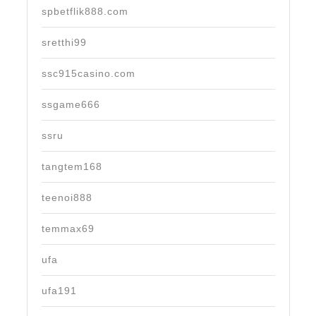
spbetflik888.com
sretthi99
ssc915casino.com
ssgame666
ssru
tangtem168
teenoi888
temmax69
ufa
ufa191