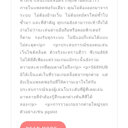
ทางเข้าเล่นเกมสล็อตจากทุกค่ายดังเอาไว้
5%
ภายในแพลตฟอร์มเดียว คุณไม่ต้องออกมาจาก
โปร
ระบบ ไม่ต้องย้ายเว็บ ไม่ต้องสมัครใหม่ซ้ำไป
สุด
ซ้ำมา และที่สำคัญ ทุกเกมยังสามารถเข้าถึงได้
เอ็กซ์
ง่ายไม่ว่าจะเล่นผ่านมือถือหรือคอมพิวเตอร์
คลู
ก็ตาม รองรับทุกระบบ ไม่มีแอปก็เล่นได้แบบ
ซีฟ
ไม่สะดุด</p> <p>ประสบการณ์ของคนเล่น
เว็บไซต์สล็อต ตัวจริงจะทราบดีว่า ซีเกมส์68
สำหรับ
ไม่ได้มีดีเพียงแค่รวมเกมแม้กระนั้นยังรวม
คุณ
ความสะดวกที่คุณคาดไม่ถึง</p> <p>S68HUB
เดิม
มิได้เป็นแค่เว็บที่รวมเกมสล็อตจากทุกค่าย แต่
พัน
ยังเป็นแพลตฟอร์มที่ให้ความเอาใจใส่กับ
เหนือ
ประสบการณ์ของผู้เล่นในระดับที่ผู้ที่เคยเล่น
ระดับ
มาหลายที่จำต้องรู้สึกแตกต่างทันทีที่ได้
ลอง</p> <p>การรวมเกมจากค่ายใหญ่ๆยก
สไตล์
ตัวอย่างเช่น pgslot
VIP
ซีเกมส์68