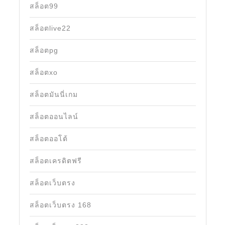
สล็อต99
สล็อตlive22
สล็อตpg
สล็อตxo
สล็อตมันนี่เกม
สล็อตออนไลน์
สล็อตออโต้
สล็อตเครดิตฟรี
สล็อตเว็บตรง
สล็อตเว็บตรง 168