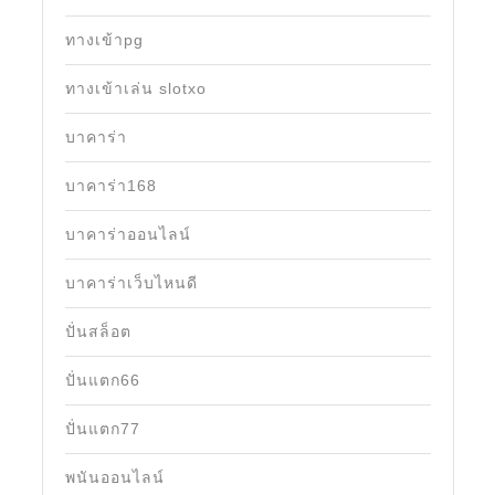
ทางเข้าpg
ทางเข้าเล่น slotxo
บาคาร่า
บาคาร่า168
บาคาร่าออนไลน์
บาคาร่าเว็บไหนดี
ปั่นสล็อต
ปั่นแตก66
ปั่นแตก77
พนันออนไลน์