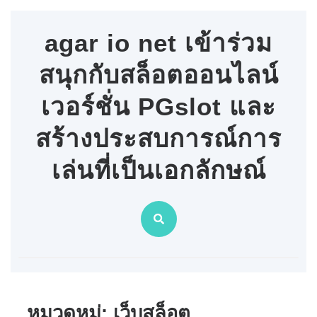
Skip
to
agar io net เข้าร่วม
content
สนุกกับสล็อตออนไลน์
เวอร์ชั่น PGslot และ
สร้างประสบการณ์การ
เล่นที่เป็นเอกลักษณ์
หมวดหมู่:
เว็บสล็อต