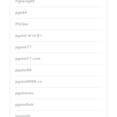
Pgheng99
pgk44
PGSlot
pgslot ทางเข้า
pgslot77
pgslot77.com
pgslot99
pgslot9999.co
pgslotceo
pgslotfish
pgslotth