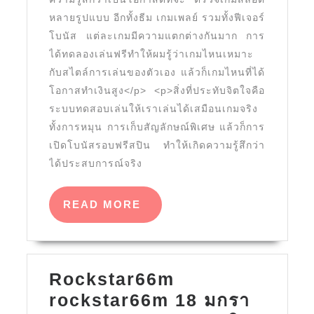
เว็บ
หลายรูปแบบ อีกทั้งธีม เกมเพลย์ รวมทั้งฟีเจอร์
สล็อต
โบนัส แต่ละเกมมีความแตกต่างกันมาก การ
ออนไลน์
ได้ทดลองเล่นฟรีทำให้ผมรู้ว่าเกมไหนเหมาะ
กับสไตล์การเล่นของตัวเอง แล้วก็เกมไหนที่ได้
อันดับ
โอกาสทำเงินสูง</p> <p>สิ่งที่ประทับจิตใจคือ
1
ระบบทดสอบเล่นให้เราเล่นได้เสมือนเกมจริง
เว็บ
ทั้งการหมุน การเก็บสัญลักษณ์พิเศษ แล้วก็การ
สล็อต
เปิดโบนัสรอบฟรีสปิน ทำให้เกิดความรู้สึกว่า
เชื่อ
ได้ประสบการณ์จริง
ถือ
ได้
READ
READ MORE
MORE
มี
ใบรับ
รอง
Rockstar66m
เกม
rockstar66m 18 มกรา
แท้