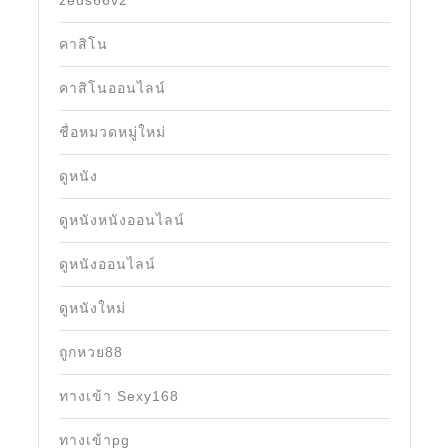
คาสิโน
คาสิโนออนไลน์
ชื่อหมวดหมู่ใหม่
ดูหนัง
ดูหนังหนังออนไลน์
ดูหนังออนไลน์
ดูหนังใหม่
ถูกหวย88
ทางเข้า Sexy168
ทางเข้าpg