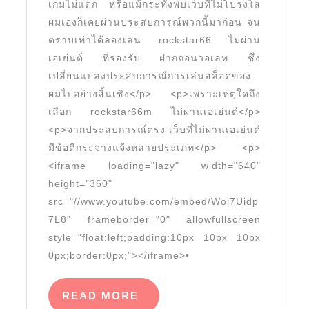
พัน
เกมไม่แตก หรือแม้กระทั้งพบเว็บที่ไม่โปร่งใส
ผมเองก็เคยผ่านประสบการณ์พวกนี้มาก่อน จน
มา
ตราบเท่าได้ลองเล่น rockstar66 ไม่ผ่าน
แรง
เอเย่นต์ ที่รองรับ ฝากถอนวอเลท ซึ่ง
ที่สุด
เปลี่ยนแปลงประสบการณ์การเล่นสล็อตของ
แห่ง
ผมไปอย่างสิ้นเชิง</p> <p>เพราะเหตุใดถึง
ยุค
เลือก rockstar66m ไม่ผ่านเอเย่นต์</p>
หมุน
<p>จากประสบการณ์ตรง เว็บที่ไม่ผ่านเอเย่นต์
มีข้อดีกระจ่างแจ้งหลายประเภท</p> <p>
สนุก
<iframe loading="lazy" width="640"
สุข
height="360"
ทุก
src="//www.youtube.com/embed/Woi7Uidp
วัน
7L8" frameborder="0" allowfullscreen
มูลค่า
style="float:left;padding:10px 10px 10px
1,000
0px;border:0px;"></iframe>•
ฝาก-
ถอน
READ
READ MORE