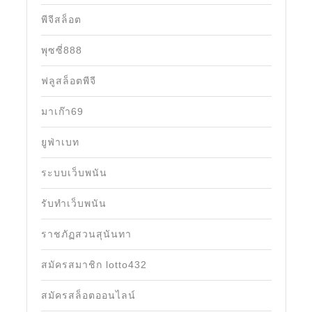
พีจีสล็อต
พุซซี่888
ฟลูสล็อตพีจี
มาเก๊า69
ยูฟ่าเบท
ระบบเว็บพนัน
รับทำเว็บพนัน
ราชภัฏสวนสุนันทา
สมัครสมาชิก lotto432
สมัครสล็อตออนไลน์