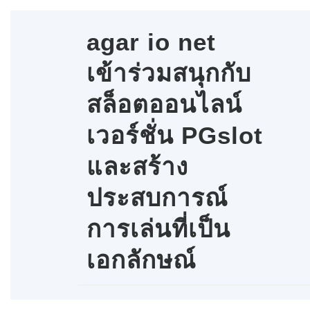
Skip
to
agar io net
content
เข้าร่วมสนุกกับ
สล็อตออนไลน์
เวอร์ชั่น PGslot
และสร้าง
ประสบการณ์
การเล่นที่เป็น
เอกลักษณ์