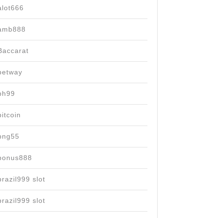
alot666
amb888
Baccarat
betway
bh99
bitcoin
bng55
bonus888
brazil999 slot
brazil999 slot