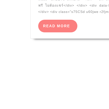
บ
ฟรี ไม่ต้องแชร์</div> </div> <div da
</div> <div class="s75CSd u60jwe r2fj
ค
ร่
READ
READ MORE
ส
MORE
ค
สิ
โ
ห
แ
บ
ค
สิ
โ
อ
ไม