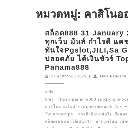
หมวดหมู่:
คาสิโนอ
สล็อต888 31 January
ทุกเว็บ มันส์ กำไรดี 
ทันใจPgslot,JILI,Sa G
ปลอดภัย ได้เงินชัวร์ 
สล็อต888
Panama888
31
27
27 พฤศจิกายน 2025
|
Mark Peterson
พฤศจิกายน
January
2025
26
<div class="pbs
href="https://panama888.sgp1.digital
panama8
คาสิโนออนไลน์ รวมทุกค่ายเกมแท้ อัตราช
แตก
ใหม่ล่าสุด</p> <p>ถ้าย้อนกลับไปเมื่อสองปี
โหด
สล็อตเล่นแล้วได้เงินจริง” มากแค่ไหน เน
กว่า