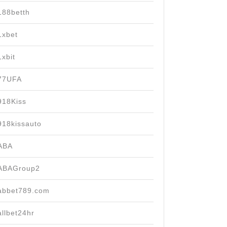
188betth
1xbet
1xbit
77UFA
918Kiss
918kissauto
ABA
ABAGroup2
abbet789.com
allbet24hr