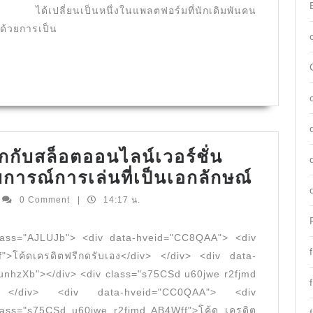
ด้เปลี่ยนเป็นหนึ่งในแพลตฟอร์มที่นักเดิมพันคน
ิง
ด้วยการเป็น
า
ื่อ
อ
วม
กม
า
ุกกับสล็อตออนไลน์เวอร์ชั่น
agar
ารณ์การเล่นที่เป็นเอกลักษณ์
น
io
rk
อนไลน์
0 Comment
|
14:17 น.
erson
net
ำไร
เข้า
class="AJLUJb"> <div data-hveid="CC8QAA"> <div
าม
>โค้ดเครดิตฟรีกดรับเอง</div> </div> <div data-
ร่วม
ล็อต
nhzXb"></div> <div class="s75CSd u60jwe r2fjmd
สนุก
/div> </div> <div data-hveid="CC0QAA"> <div
กับ
า
lass="s75CSd u60jwe r2fjmd AB4Wff">โค้ด เครดิต