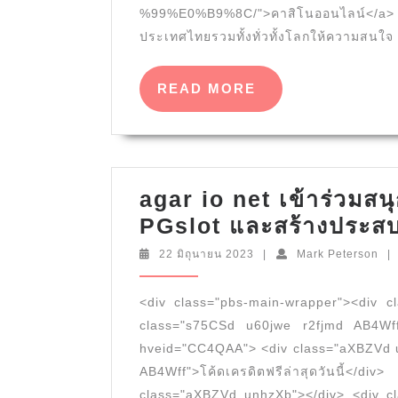
%99%E0%B9%8C/">คาสิโนออนไลน์</a> ไ
จร
ประเทศไทยรวมทั้งทั่วทั้งโลกให้ความสนใจ 
น่
เช
READ
READ MORE
ถื
MORE
ร
เ
ค
agar io net เข้าร่วมสน
สิ
PGslot และสร้างประสบก
โ
22
Ma
อ
22 มิถุนายน 2023
|
Mark Peterson
|
มิถุนายน
Pet
ก
2023
<div class="pbs-main-wrapper"><div 
ง
class="s75CSd u60jwe r2fjmd AB4Wff"
ส
hveid="CC4QAA"> <div class="aXBZVd u
ยู
AB4Wff">โค้ดเครดิตฟรีล่าสุดวันนี้<
ฟ่
class="aXBZVd unhzXb"></div> <div c