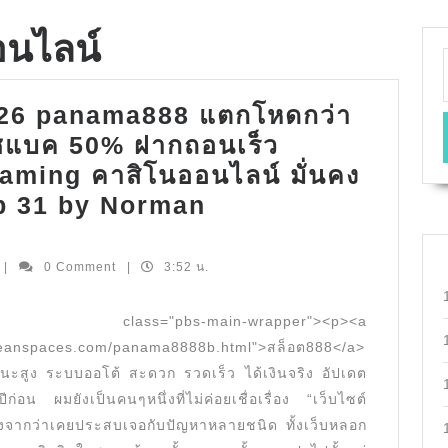
อนไลน์
f
 26 panama888 แตกโหดกว่า
แคชแบค 50% ฝากถอนเร็ว
aming คาสิโนออนไลน์ มั่นคง
Top 31 by Norman
Mark
|
0 Comment
|
3:52 น.
Peterson
-main-wrapper"><p><a
oceanspaces.com/panama8888b.html">สล็อต888</a>
88
นะสูง ระบบออโต้ สะดวก รวดเร็ว ได้เงินจริง อัปเดต
ก่อน ผมยังเป็นคนๆหนึ่งที่ไม่ค่อยเชื่อเรื่อง “เว็บไซต์
ื่องจากว่าเคยประสบเจอกับปัญหาหลายชนิด ทั้งเว็บหลอก