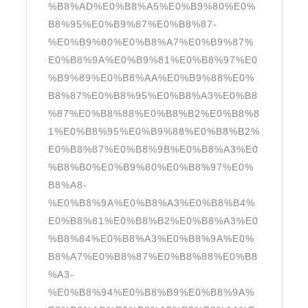
%B8%AD%E0%B8%A5%E0%B9%80%E0%
ที่สุด
B8%95%E0%B9%87%E0%B8%87-
ใน
%E0%B9%80%E0%B8%A7%E0%B9%87%
ไทย
E0%B8%9A%E0%B9%81%E0%B8%97%E0
บอล
%B9%89%E0%B8%AA%E0%B9%88%E0%
สด
B8%87%E0%B8%95%E0%B8%A3%E0%B8
เรี
%87%E0%B8%88%E0%B8%B2%E0%B8%8
1%E0%B8%95%E0%B9%88%E0%B8%B2%
ยล
E0%B8%87%E0%B8%9B%E0%B8%A3%E0
ไทม์
%B8%B0%E0%B9%80%E0%B8%97%E0%
มือ
B8%A8-
ใหม่
%E0%B8%9A%E0%B8%A3%E0%B8%B4%
ก็
E0%B8%81%E0%B8%B2%E0%B8%A3%E0
เล่น
%B8%84%E0%B8%A3%E0%B8%9A%E0%
ได้
B8%A7%E0%B8%87%E0%B8%88%E0%B8
%A3-
เดิม
%E0%B8%94%E0%B8%B9%E0%B8%9A%
พัน