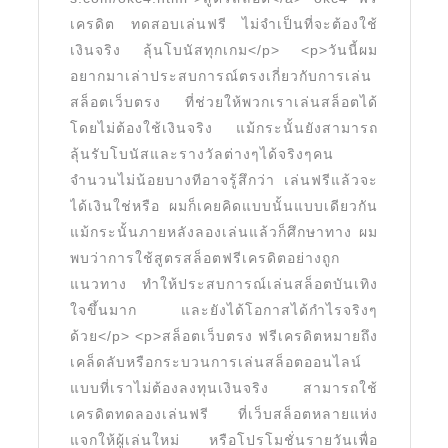
เว็บ
เครดิต ทดสอบเล่นฟรี ไม่จำเป็นที่จะต้องใช้
ตรง
เงินจริง ลุ้นโบนัสทุกเกม</p> <p>วันนี้ผม
เว็บ
อยากมาเล่าประสบการณ์ตรงเกี่ยวกับการเล่น
สล็อตเว็บตรง ที่ช่วยให้พวกเราเล่นสล็อตได้
สล็อต
โดยไม่ต้องใช้เงินจริง แม้กระนั้นยังสามารถ
อันดับ1
ลุ้นรับโบนัสและรางวัลต่างๆได้จริงๆคน
โอ
จำนวนไม่น้อยบางทีอาจรู้สึกว่า เล่นฟรีแล้วจะ
เค
ได้เงินใช่หรือ ผมก็เคยคิดแบบนั้นแบบเดียวกัน
ที่สุด
แม้กระนั้นภายหลังลองเล่นแล้วก็ศึกษาทาง ผม
มี
พบว่าการใช้สูตรสล็อตฟรีเครดิตอย่างถูก
แนวทาง ทำให้ประสบการณ์เล่นสล็อตบันเทิง
เกม
ใจขึ้นมาก และยังได้โอกาสได้กำไรจริงๆ
ให้
ด้วย</p> <p>สล็อตเว็บตรง ฟรีเครดิตหมายถึง
ห้
เคล็ดลับหรือกระบวนการเล่นสล็อตออนไลน์
เลือก
แบบที่เราไม่ต้องลงทุนเงินจริง สามารถใช้
กว่า
เครดิตทดลองเล่นฟรี ที่เว็บสล็อตหลายแห่ง
3,000
แจกให้ผู้เล่นใหม่ หรือโปรโมชั่นรายวันเพื่อ