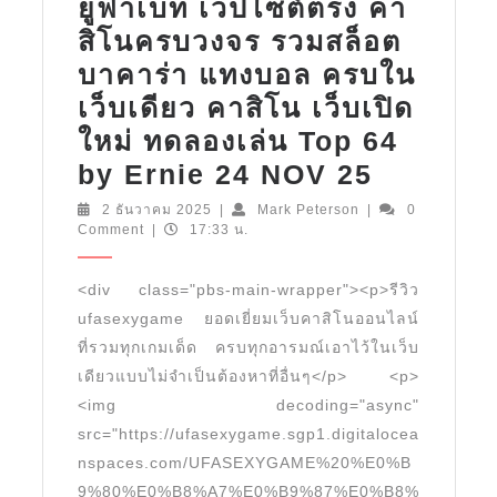
เงิน
ยูฟ่าเบท เวปไซต์ตรง คา
เร็ว
สิโนครบวงจร รวมสล็อต
ได้
บาคาร่า แทงบอล ครบใน
สิทธิ
เว็บเดียว คาสิโน เว็บเปิด
ประโยชน์
ใหม่ ทดลองเล่น Top 64
แบบ
ยู
by Ernie 24 NOV 25
VIP
ฟ่าเบท
2
Mark
2 ธันวาคม 2025
|
Mark Peterson
|
0
ssgame666
ธันวาคม
Peterson
Comment
|
17:33 น.
เวป
2025
เข้า
ไซต์
<div class="pbs-main-wrapper"><p>รีวิว
สู่
ตรง
ufasexygame ยอดเยี่ยมเว็บคาสิโนออนไลน์
ระบบ
คา
ที่รวมทุกเกมเด็ด ครบทุกอารมณ์เอาไว้ในเว็บ
ล่าสุด
สิ
เดียวแบบไม่จำเป็นต้องหาที่อื่นๆ</p> <p>
ยิ่ง
โน
<img decoding="async"
เล่น
ครบ
src="https://ufasexygame.sgp1.digitalocea
ยิ่ง
nspaces.com/UFASEXYGAME%20%E0%B
วงจร
9%80%E0%B8%A7%E0%B9%87%E0%B8%