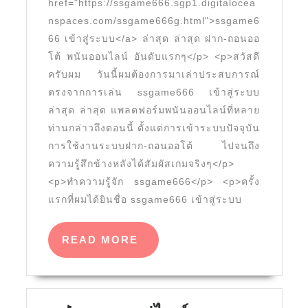
href="https://ssgame666.sgp1.digitalocea
รูป
nspaces.com/ssgame666g.html">ssgame6
แบบ
66 เข้าสู่ระบบ</a> ล่าสุด ล่าสุด ฝาก-ถอนออ
โต้ พนันออนไลน์ อันดับแรกๆ</p> <p>สวัสดี
ใหม่
ครับผม วันนี้ผมต้องการมาเล่าประสบการณ์
กำไร
ตรงจากการเล่น ssgame666 เข้าสู่ระบบ
ดี
ล่าสุด ล่าสุด แพลตฟอร์มพนันออนไลน์ที่หลาย
โปร
ท่านกล่าวถึงตอนนี้ ตั้งแต่การเข้าระบบปัจจุบัน
วัด
การใช้งานระบบฝาก-ถอนออโต้ ไปจนถึง
ใจ
ความรู้สึกข้างหลังได้สัมผัสเกมจริงๆ</p>
สาย
<p>ทำความรู้จัก ssgame666</p> <p>ครั้ง
แรกที่ผมได้ยินชื่อ ssgame666 เข้าสู่ระบบ
ฝาก
1,000
READ
READ MORE
จบ
MORE
ไว
ได้