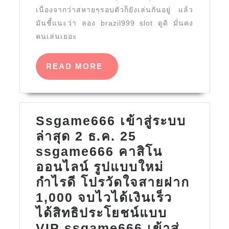
เนื่องจากว่าสหายๆรอบตัวก็ยังเล่นกันอยู่ แล้ว
คา
มันชี้แนะว่า ลอง brazil999 slot ดูดิ มั่นคง
สิโน
คนเล่นเยอะ
เว็บ
เปิด
READ
READ MORE
ใหม่
MORE
ทดลอง
เล่น
Ssgame666 เข้าสู่ระบบ
Top
ล่าสุด 2 ธ.ค. 25
70
ssgame666 คาสิโน
by
ออนไลน์ รูปแบบใหม่
Sherlyn
กำไรดี โปรวัดใจสายฝาก
1,000 จบไวได้เงินเร็ว
ได้สิทธิประโยชน์แบบ
VIP ssgame666 เข้าสู่