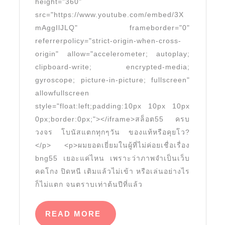
height="360"
28
src="https://www.youtube.com/embed/3X
กุมภาพันธ์
mAggIlJLQ" frameborder="0"
2026
referrerpolicy="strict-origin-when-cross-
origin" allow="accelerometer; autoplay;
สล็อต55
clipboard-write; encrypted-media;
เปิด
gyroscope; picture-in-picture; fullscreen"
ประสบการณ์
allowfullscreen
เกม
style="float:left;padding:10px 10px 10px
ออนไลน์
0px;border:0px;"></iframe>สล็อต55 ครบ
ระ
วงจร โบนัสแตกทุกๆวัน ของแท้หรือคุยโว?
</p> <p>ผมยอดเยี่ยมในผู้ที่ไม่ค่อยเชื่อเรื่อง
ดับ
bng55 เยอะแค่ไหน เพราะว่าภาพจำเป็นเว็บ
ไฮ
คดโกง ปิดหนี เติมแล้วไม่เข้า หรือเล่นอย่างไร
คลาส
ก็ไม่แตก จนตราบเท่าต้นปีที่แล้ว
ฝาก
ทั้ง
READ
READ MORE
วัน
MORE