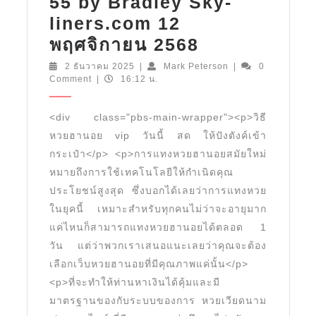
55 by Bradley Sky-
live22slot.me
liners.com 12
12
หวย
พฤศจิกายน 2568
ธันวา
ฮานอย
2
Mark
2 ธันวาคม 2025
|
Mark Peterson
|
0
2026
ธันวาคม
Peterson
Comment
|
16:12 น.
vip
2025
วัน
<div class="pbs-main-wrapper"><p>วิธี
นี้
หวยฮานอย vip วันนี้ สด ให้ปังตังค์เข้า
สด
กระเป๋า</p> <p>การแทงหวยฮานอยสมัยใหม่
ซื้อ
หมายถึงการใช้เทคโนโลยีให้กำเนิดคุณ
ง่าย
ประโยชน์สูงสุด ซึ่งบอกได้เลยว่าการแทงหวย
จ่าย
ในยุคนี้ เหมาะสำหรับทุกคนไม่ว่าจะอายุมาก
แค่ไหนก็สามารถแทงหวยฮานอยได้ตลอด 1
ไว
วัน แต่ว่าพวกเราเสนอแนะเลยว่าคุณจะต้อง
จบ
เลือกเว็บหวยฮานอยที่มีคุณภาพแค่นั้น</p>
ใน
<p>ที่จะทำให้ท่านหาเงินได้คุ้มและมี
เว็บ
มาตรฐานของกับระบบของการ หวยเวียดนาม