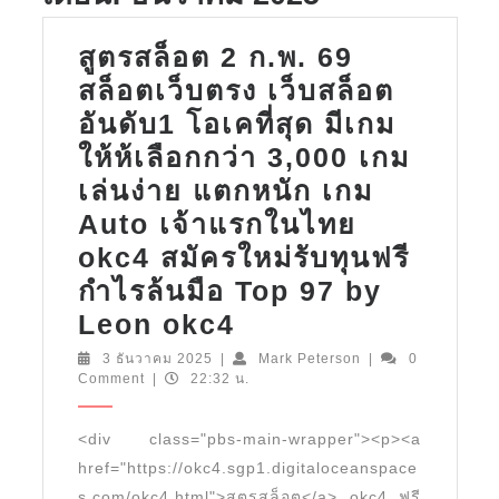
สูตรสล็อต 2 ก.พ. 69
สล็อตเว็บตรง เว็บสล็อต
อันดับ1 โอเคที่สุด มีเกม
ให้ห้เลือกกว่า 3,000 เกม
เล่นง่าย แตกหนัก เกม
Auto เจ้าแรกในไทย
okc4 สมัครใหม่รับทุนฟรี
กำไรล้นมือ Top 97 by
สูตร
Leon okc4
สล็อต
3
Mark
3 ธันวาคม 2025
|
Mark Peterson
|
0
ธันวาคม
Peterson
Comment
|
22:32 น.
2
2025
ก.พ.
<div class="pbs-main-wrapper"><p><a
69
href="https://okc4.sgp1.digitaloceanspace
สล็อต
s.com/okc4.html">สูตรสล็อต</a> okc4 ฟรี