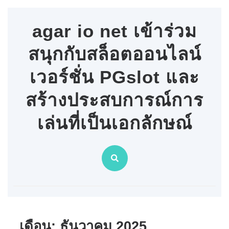
Skip
to
agar io net เข้าร่วม
content
สนุกกับสล็อตออนไลน์
เวอร์ชั่น PGslot และ
สร้างประสบการณ์การ
เล่นที่เป็นเอกลักษณ์
เดือน:
ธันวาคม 2025