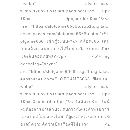
จ่าย
t.webp" style="max-
จริง
width:420px;float:left;padding:10px 10px
10px 0px;border:0px;"/><a
จ่าย
href="https://slotgame6666b.sgp1.digitalo
ไม่
ceanspaces.com/slotgame6666b.html">Sl
อั้น
otgame666 เข้าสู่ระบบ</a> สล็อต666 เล่น
ฝาก
เกมสล็อต สนุกสนานได้ไม่น่าเบื่อ ระบบเสถียร
ทั้ง
และก็ปลอดภัยที่สุด</p> <p><img
วัน
decoding="async"
src="https://slotgame6666b.sgp1.digitaloc
ได้
eanspaces.com/SLOTGAME6666_files/sa.
โบนัส
webp" style="max-
ไม่
width:430px;float:left;padding:10px 10px
จำกัด
10px 0px;border:0px;"/>สวัสดีนะครับ! วันนี้
ไม่
ผมต้องการมาเล่าประสบการณ์ตรงสำหรับการ
ผ่าน
เล่นเกมสล็อตออนไลน์ ที่ผู้คนจำนวนมากบางที
เอเย่นต์
อาจมีความคิดว่าเป็นเรื่องที่ไม่ยากๆ <a