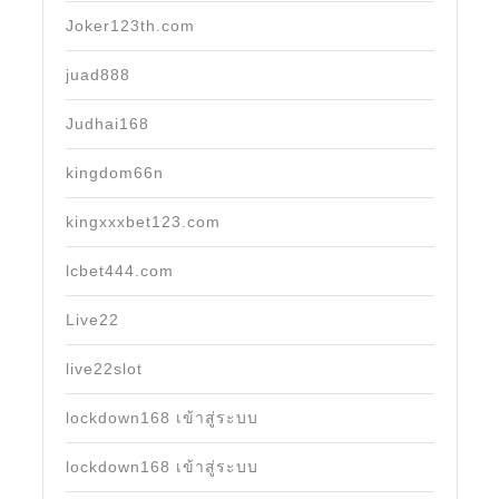
Joker123th.com
juad888
Judhai168
kingdom66n
kingxxxbet123.com
lcbet444.com
Live22
live22slot
lockdown168 เข้าสู่ระบบ
lockdown168 เข้าสู่ระบบ