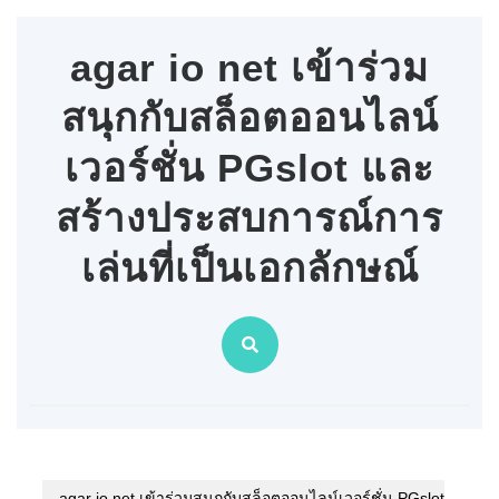
Skip
to
agar io net เข้าร่วม
content
สนุกกับสล็อตออนไลน์
เวอร์ชั่น PGslot และ
สร้างประสบการณ์การ
เล่นที่เป็นเอกลักษณ์
agar io net เข้าร่วมสนุกกับสล็อตออนไลน์เวอร์ชั่น PGslot