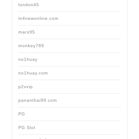
london45
m4newonline.com
mars95
monkey789
no1huay
no1huay.com
p2vvip
pananthai99.com
PG
PG Slot