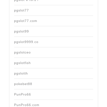
pgslot77
pgslot77.com
pgslot99
pgslot9999.co
pgslotceo
pgslotfish
pgslotth
pokebet88
PunPro66
PunPro66.com