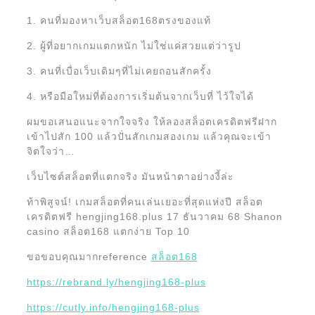
1. คนที่มองหาเว็บสล็อต168ตรงของแท้
2. ผู้ที่อยากเกมแตกหนัก ไม่ใช่แค่สวยแต่ว่ารูป
3. คนที่เบื่อเว็บเดิมๆที่ไม่เคยถอนสักครั้ง
4. หรือมือใหม่ที่ต้องการเริ่มต้นจากเว็บที่ ไว้ใจได้
ผมขอเสนอแนะจากใจจริง ให้ลองสล็อตเครดิตฟรีฝาก
เข้าไปสัก 100 แล้วปั่นสักเกมสองเกม แล้วคุณจะเข้า
จิตใจว่า…
เว็บไซต์สล็อตที่แตกจริง มันหน้าตาอย่างงี้ล่ะ
ท้าพิสูจน์! เกมสล็อตที่คนเล่นเยอะที่สุดแห่งปี สล็อต
เครดิตฟรี hengjing168.plus 17 ธันวาคม 68 Shanon
casino สล็อต168 แตกง่าย Top 10
ขอขอบคุณมากreference
สล็อต168
https://rebrand.ly/hengjing168-plus
https://cutly.info/hengjing168-plus