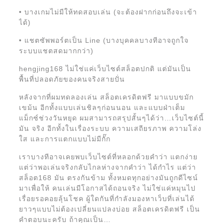
• บางเกมไม่มีให้ทดสอบเล่น (จะต้องฝากก่อนถึงจะเข้า
ได้)
• แชตซัพพอร์ตเป็น Line (บางบุคคลบางทีอาจถูกใจ
ระบบแชตสดมากกว่า)
hengjing168 ไม่ใช่แค่เว็บไซต์สล็อตปกติ แต่มันเป็น
พื้นที่ปลอดภัยของคนจริงสายปั่น
หลังจากที่ผมทดลองเล่น สล็อตเครดิตฟรี มาแบบขมัก
เขม้น อีกทั้งแบบเล่นชิลๆก่อนนอน และแบบฝ่าเต็ม
แม็กซ์ช่วงวันหยุด ผมสามารถสรุปสั้นๆได้ว่า…เว็บไซต์นี้
มัน จริง อีกทั้งในเรื่องระบบ ความเสถียรภาพ ความโล่ง
ใส และการแตกแบบไม่มีกั๊ก
เราบางทีอาจเคยพบเว็บไซต์ที่หลอกด้วยคำว่า แตกง่าย
แต่ว่าพอเล่นจริงกลับไกลห่างจากคำว่า ได้กำไร แต่ว่า
สล็อต168 มัน ตรงกันข้าม ทั้งหมดทุกอย่างมันถูกดีไซน์
มาเพื่อให้ คนเล่นมีโอกาสได้ถอนจริง ไม่ใช่แค่หมุนไป
เรื่อยรอคอยลุ้นโชค ผู้ใดกันที่กำลังมองหาเว็บที่เล่นได้
ยาวๆแบบไม่ต้องเปลี่ยนแปลงบ่อย สล็อตเครดิตฟรี เป็น
คำตอบนะครับ ถ้าคุณเป็น…