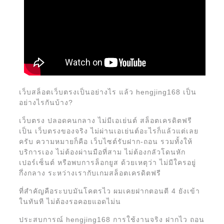
เว็บสล็อตเว็บตรงเป็นอย่างไร แล้ว hengjing168 เป็น
อย่างไรกันบ้าง?
เว็บตรง ปลอดคนกลาง ไม่มีเอเย่นต์ สล็อตเครดิตฟรี
เป็น เว็บตรงของจริง ไม่ผ่านเอเย่นต์อะไรก็แล้วแต่เลย
ครับ ความหมายก็คือ เว็บไซต์รับฝาก-ถอน รวมทั้งให้
บริการเอง ไม่ต้องผ่านมือที่สาม ไม่ต้องกลัวโดนหัก
เปอร์เซ็นต์ หรือพบการล็อกยูส ด้วยเหตุว่า ไม่มีใครอยู่
กึ่งกลาง ระหว่างเรากับเกมสล็อตเครดิตฟรี
ที่สำคัญคือระบบมันโคตรไว ผมเคยฝากตอนตี 4 ยังเข้า
ในทันที ไม่ต้องรอคอยแอดไม่น
ประสบการณ์ hengjing168 การใช้งานจริง ฝากไว ถอน