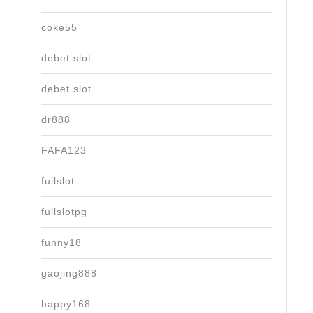
coke55
debet slot
debet slot
dr888
FAFA123
fullslot
fullslotpg
funny18
gaojing888
happy168