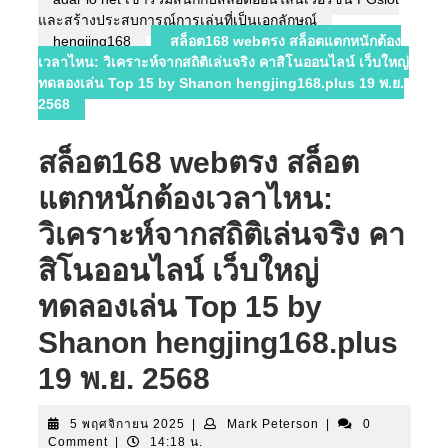
และสร้างประสบการณ์การเล่นที่เป็นเอกลักษณ์
hengjing168
สล็อต168 webตรง สล็อตแตกหนักต้อง
เวลาไหน: วิเคราะห์จากสถิติเล่นจริง คาสิโนออนไลน์ เว็บใหญ่
ทดลองเล่น Top 15 by Shanon hengjing168.plus 19 พ.ย.
2568
สล็อต168 webตรง สล็อต
แตกหนักต้องเวลาไหน:
วิเคราะห์จากสถิติเล่นจริง คา
สิโนออนไลน์ เว็บใหญ่
ทดลองเล่น Top 15 by
Shanon hengjing168.plus
19 พ.ย. 2568
5
Mark
5 พฤศจิกายน 2025
|
Mark Peterson
|
0
พฤศจิกายน
Peterson
Comment
|
14:18 น.