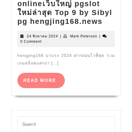
ร่า
onlineเว็บใหญ่ pgslot
ทดลอง
ยิง
ใหม่ล่าสุด Top 9 by Sibyl
เล่น
ปลา
ทดลอง
pg hengjing168.news
Top
สล็อต
เล่น
11
สล็อต168
24
Mark
24 สิงหาคม 2024
|
Mark Peterson
|
สล็อต
by
สิงหาคม
Peterson
0 Comment
เฮง
pg
2024
Greg
จริง
เวป
hengjing168 มาแรง 2024 ฝากถอนไวที่สุด รวม
ท้า
เกมสล็อตแตกง่า […]
ไซต์
พิสูจน์
เครดิต
สมัคร
READ
READ MORE
ฟรี
MORE
เลย
ล่าสุด
Top
25
4
Septem
by
2024
Search
Wilhelmina
casino
for: