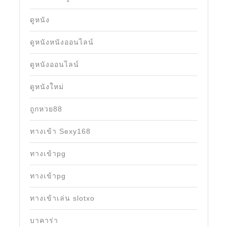
ดูหนัง
ดูหนังหนังออนไลน์
ดูหนังออนไลน์
ดูหนังใหม่
ถูกหวย88
ทางเข้า Sexy168
ทางเข้าpg
ทางเข้าpg
ทางเข้าเล่น slotxo
บาคาร่า