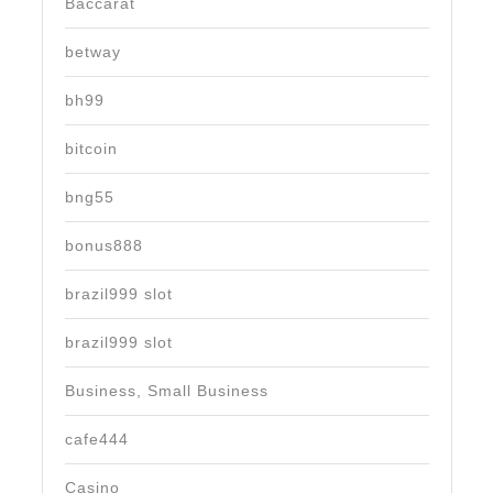
Baccarat
betway
bh99
bitcoin
bng55
bonus888
brazil999 slot
brazil999 slot
Business, Small Business
cafe444
Casino