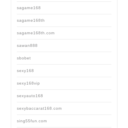
sagame168
sagame168th
sagame168th.com
sawan888
sbobet
sexy168
sexy168vip
sexyauto168
sexybaccarat168.com
sing55fun.com