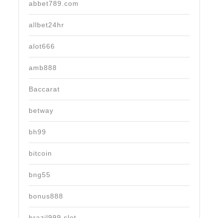
abbet789.com
allbet24hr
alot666
amb888
Baccarat
betway
bh99
bitcoin
bng55
bonus888
brazil999 slot