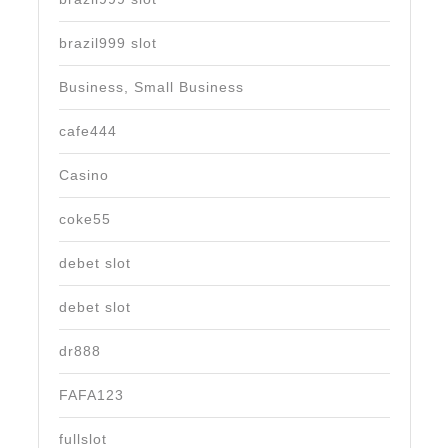
brazil999 slot
Business, Small Business
cafe444
Casino
coke55
debet slot
debet slot
dr888
FAFA123
fullslot