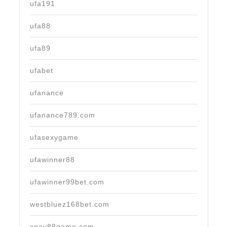
ufa191
ufa88
ufa89
ufabet
ufanance
ufanance789.com
ufasexygame
ufawinner88
ufawinner99bet.com
westbluez168bet.com
xpay88game.com