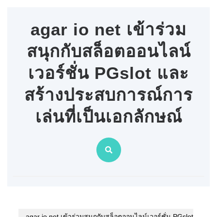
Skip
to
agar io net เข้าร่วม
content
สนุกกับสล็อตออนไลน์
เวอร์ชั่น PGslot และ
สร้างประสบการณ์การ
เล่นที่เป็นเอกลักษณ์
agar io net เข้าร่วมสนุกกับสล็อตออนไลน์เวอร์ชั่น PGslot