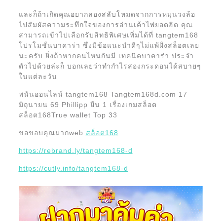
และก็ถ้าเกิดคุณอยากลองสลับโหมดจากการหมุนวงล้อ
ไปสัมผัสความระทึกใจของการอ่านเค้าไพ่ยอดฮิต คุณ
สามารถเข้าไปเลือกรับสิทธิพิเศษเพิ่มได้ที่ tangtem168
โปรโมชั่นบาคาร่า ซึ่งมีข้อแนะนำดีๆไม่แพ้ฝั่งสล็อตเลย
นะครับ ยิ่งถ้าหากคนไหนกันมี เทคนิคบาคาร่า ประจำ
ตัวไปด้วยล่ะก็ บอกเลยว่าทำกำไรสองกระดอนได้สบายๆ
ในแต่ละวัน
พนันออนไลน์ tangtem168 Tangtem168d.com 17
มิถุนายน 69 Phillipp ยืน 1 เรื่องเกมสล็อต
สล็อต168True wallet Top 33
ขอขอบคุณมากweb
สล็อต168
https://rebrand.ly/tangtem168-d
https://cutly.info/tangtem168-d