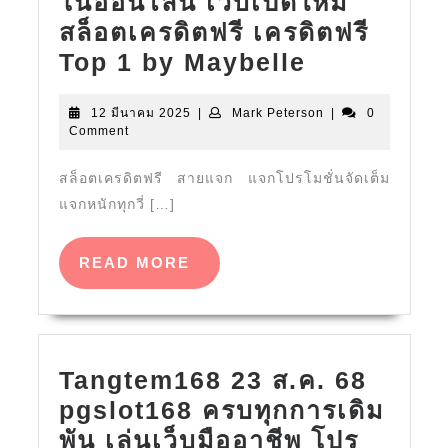
โนออนไลน์ เว็บเปิดใหม่
สล็อตเครดิตฟรี เครดิตฟรี
สล็อต168
Top 1 by Maybelle
hengjing1
12
Mark
12 มีนาคม 2025
|
Mark Peterson
|
0
30
มีนาคม
Peterson
Comment
April
2025
25
สล็อตเครดิตฟรี สายแจก แจกโปรโมชั่นจัดเต็ม
แจกหนักทุกวี่ […]
hengjing1
เวป
READ
READ MORE
ไซต์
MORE
ตรง
สล็อต
แตก
Tangtem168 23 ส.ค. 68
ง่าย
pgslot168 ครบทุกการเดิม
2025
พัน เล่นเว็บมืออาชีพ โปร