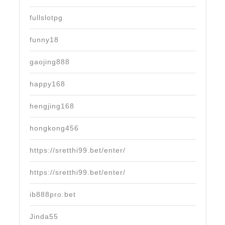
fullslotpg
funny18
gaojing888
happy168
hengjing168
hongkong456
https://sretthi99.bet/enter/
https://sretthi99.bet/enter/
ib888pro.bet
Jinda55