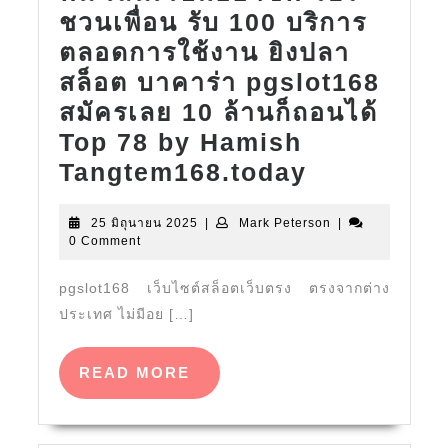
อัปเดต
ชวนเพื่อน รับ 100 บริการ
เกม
ตลอดการใช้งาน ยิงปลา
ใหม่
สล็อต บาคาร่า pgslot168
คา
สมัครเลย 10 ล้านก็ถอนได้
สิ
Top 78 by Hamish
โน
Tangtem1
Tangtem168.today
ออนไลน์
23
เว็บ
25
Mark
25 มิถุนายน 2025
|
Mark Peterson
|
ส.ค.
เปิด
มิถุนายน
Peterson
0 Comment
68
2025
ใหม่
pgslot168
pgslot168 เว็บไซต์สล็อตเว็บตรง ตรงจากต่าง
สล็อต
ประเทศ ไม่มีอย […]
ครบ
เครดิต
ทุก
ฟรี
READ
READ MORE
การ
เครดิต
MORE
เดิม
ฟรี
พัน