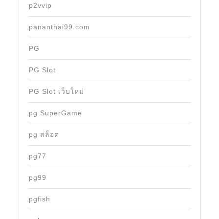
p2vvip
pananthai99.com
PG
PG Slot
PG Slot เว็บใหม่
pg SuperGame
pg สล็อต
pg77
pg99
pgfish