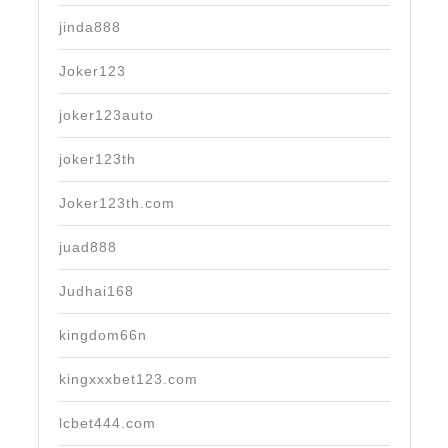
jinda888
Joker123
joker123auto
joker123th
Joker123th.com
juad888
Judhai168
kingdom66n
kingxxxbet123.com
lcbet444.com