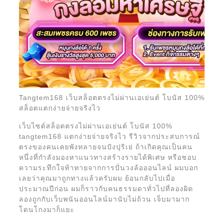
Tangtem168 เว็บสล็อตตรงไม่ผ่านเอเย่นต์ โบนัส 100%
สล็อตแตกง่ายจ่ายจริงไว
เว็บไซต์สล็อตตรงไม่ผ่านเอเย่นต์ โบนัส 100%
tangtem168 แตกง่ายจ่ายจริงไว รีวิวจากประสบการณ์
ตรงของคนเคยพังทลายจนปังปุริเย่ ถ้าเกิดคุณเป็นคน
หนึ่งที่กำลังมองหาแนวทางสร้างรายได้พิเศษ หรือชอบ
ความระทึกใจท้าทายจากการปั่นวงล้อออนไลน์ ผมบอก
เลยว่าคุณมาถูกทางแล้วครับผม ย้อนกลับไปเมื่อ
ประมาณปีก่อน ผมก็ราวกับคนธรรมดาทั่วไปที่ลองผิด
ลองถูกกับเว็บพนันออนไลน์มานับไม่ถ้วน เจ็บมามาก
โดนโกงมาก็แยะ