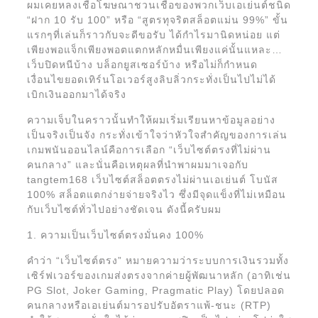
ผมเคยหลงเชื่อโฆษณาชวนเชื่อของพวกเว็บเอเย่นต์ชนิด
“ฝาก 10 รับ 100” หรือ “สูตรทุจริตสล็อตแม่น 99%” ขั้น
แรกๆที่เล่นก็ราวกับจะดีขอรับ ได้กำไรมานิดหน่อย แต่
เพียงพอแจ็กเพียงพอตแตกหลักหมื่นเพียงแค่นั้นแหละ…
เว็บปิดหนีบ้าง บล็อกยูสเซอร์บ้าง หรือไม่ก็กำหนด
เงื่อนไขยอดเทิร์นโอเวอร์สูงลิบลิ่วกระทั่งเป็นไปไม่ได้
เบิกเงินออกมาได้จริง
ความเจ็บในคราวนั้นทำให้ผมเริ่มเรียนหาข้อมูลอย่าง
เป็นจริงเป็นจัง กระทั่งเข้าใจว่าหัวใจสำคัญของการเล่น
เกมพนันออนไลน์คือการเลือก “เว็บไซต์ตรงที่ไม่ผ่าน
คนกลาง” และนั่นคือเหตุผลที่นำพาผมมาเจอกับ
tangtem168 เว็บไซต์สล็อตตรงไม่ผ่านเอเย่นต์ โบนัส
100% สล็อตแตกง่ายจ่ายจริงไว ซึ่งมีจุดแข็งที่ไม่เหมือน
กับเว็บไซต์ทั่วไปอย่างชัดเจน ดังนี้ครับผม
1. ความเป็นเว็บไซต์ตรงมั่นคง 100%
คำว่า “เว็บไซต์ตรง” หมายความว่าระบบการเงินรวมทั้ง
เซิร์ฟเวอร์ของเกมส่งตรงจากค่ายผู้พัฒนาหลัก (อาทิเช่น
PG Slot, Joker Gaming, Pragmatic Play) โดยปลอด
คนกลางหรือเอเย่นต์มารอปรับอัตราแพ้-ชนะ (RTP)