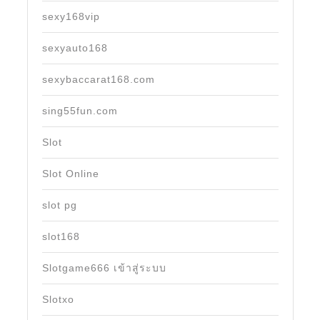
sexy168vip
sexyauto168
sexybaccarat168.com
sing55fun.com
Slot
Slot Online
slot pg
slot168
Slotgame666 เข้าสู่ระบบ
Slotxo