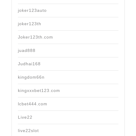
joker123auto
joker123th
Joker123th.com
juad888
Judhai168
kingdom66n
kingxxxbet123.com
lcbet444.com
Live22
live22slot