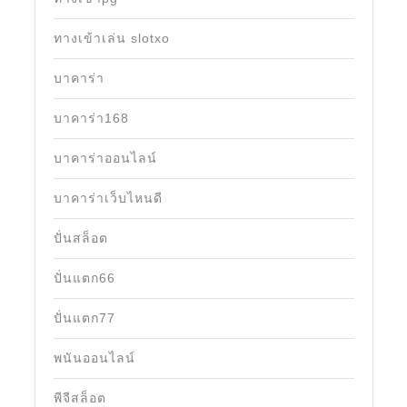
ทางเข้าเล่น slotxo
บาคาร่า
บาคาร่า168
บาคาร่าออนไลน์
บาคาร่าเว็บไหนดี
ปั่นสล็อต
ปั่นแตก66
ปั่นแตก77
พนันออนไลน์
พีจีสล็อต