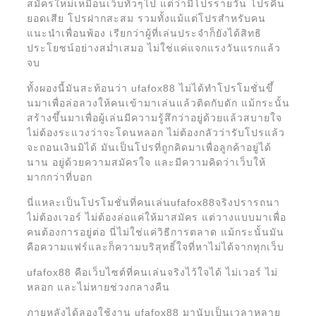
สมัครใหม่เหมือนเว็บทั่วๆไป แต่ว่ามีโปรรายวัน โปรคืน
ยอดเสีย โปรฝากสะสม รวมทั้งแม้แต่โปรสำหรับคน
แนะนำเพื่อนพ้อง เรียกว่าผู้ที่เล่นประจำก็ยังได้สิทธิ
ประโยชน์อย่างสม่ำเสมอ ไม่ใช่แค่แจกแรงวันแรกแล้ว
จบ
ทั้งผองนี้มันสะท้อนว่า ufafox88 ไม่ได้ทำโปรโมชั่นขึ้
นมาเพื่อล่อลวงให้คนเข้ามาเล่นแล้วติดกับดัก แม้กระนั้น
สร้างขึ้นมาเพื่อผู้เล่นมีความรู้สึกว่าอยู่ด้วยแล้วสบายใจ
ไม่ต้องระแวงว่าจะโดนหลอก ไม่ต้องกลัวว่ารับโปรแล้ว
จะถอนเงินมิได้ มันเป็นโปรที่ถูกคิดมาเพื่อลูกค้าอยู่ได้
นาน อยู่ด้วยความสมัครใจ และมีความคิดว่าเว็บให้
มากกว่าที่บอก
นี่แหละเป็นโปรโมชั่นที่คนเล่นufafox88จริงปรารถนา
ไม่ต้องเวอร์ ไม่ต้องล่อแค่ให้มาสมัคร แต่วางแบบมาเพื่อ
คนต้องการอยู่ต่อ นี่ไม่ใช่แค่วิธีการตลาด แม้กระนั้นมัน
คือความแฟร์และก็ความบริสุทธิ์ใจที่หาไม่ได้จากทุกเว็บ
ufafox88 คือเว็บไซต์ที่คนเล่นจริงไว้ใจได้ ไม่เวอร์ ไม่
หลอก และไม่หายช่วงกลางคืน
ภายหลังได้ลองใช้งาน ufafox88 มานับเป็นเวลาหลาย