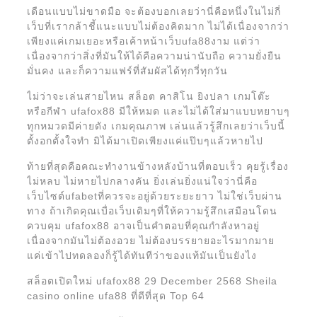
เดือนแบบไม่ขาดมือ จะต้องบอกเลยว่านี่คือหนึ่งในไม่กี่
เว็บที่เรากล้าชี้แนะแบบไม่ต้องคิดมาก ไม่ได้เนื่องจากว่า
เพียงแค่เกมเยอะหรือเค้าหน้าเว็บufa88งาม แต่ว่า
เนื่องจากว่าสิ่งที่มันให้ได้คือความน่านับถือ ความยั่งยืน
มั่นคง และก็ความแฟร์ที่สัมผัสได้ทุกวี่ทุกวัน
ไม่ว่าจะเล่นสายไหน สล็อต คาสิโน ยิงปลา เกมโต๊ะ
หรือกีฬา ufafox88 มีให้หมด และไม่ได้ใส่มาแบบหยาบๆ
ทุกหมวดมีค่ายดัง เกมคุณภาพ เล่นแล้วรู้สึกเลยว่าเว็บนี้
ตั้งอกตั้งใจทำ มิได้มาเปิดเพียงแค่แป๊บๆแล้วหายไป
ท้ายที่สุดคือคณะทำงานข้างหลังบ้านที่ตอบเร็ว คุยรู้เรื่อง
ไม่หลบ ไม่หายไปกลางคัน ยิ่งเล่นยิ่งแน่ใจว่านี่คือ
เว็บไซต์ufabetที่ควรจะอยู่ด้วยระยะยาว ไม่ใช่เว็บผ่าน
ทาง ถ้าเกิดคุณเบื่อเว็บเดิมๆที่ให้ความรู้สึกเสมือนโดน
ควบคุม ufafox88 อาจเป็นคำตอบที่คุณกำลังหาอยู่
เนื่องจากมันไม่ต้องอวย ไม่ต้องบรรยายอะไรมากมาย
แค่เข้าไปทดลองก็รู้ได้ทันทีว่าของแท้มันเป็นยังไง
สล็อตเปิดใหม่ ufafox88 29 December 2568 Sheila
casino online ufa88 ที่ดีที่สุด Top 64