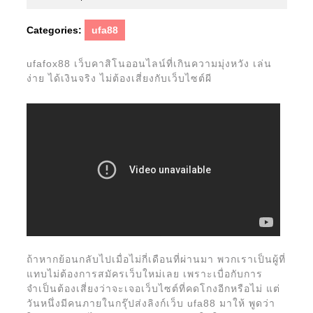
2025
Categories:
ufa88
ufafox88 เว็บคาสิโนออนไลน์ที่เกินความมุ่งหวัง เล่น
ง่าย ได้เงินจริง ไม่ต้องเสี่ยงกับเว็บไซต์ผี
ถ้าหากย้อนกลับไปเมื่อไม่กี่เดือนที่ผ่านมา พวกเราเป็นผู้ที่
แทบไม่ต้องการสมัครเว็บใหม่เลย เพราะเบื่อกับการ
จำเป็นต้องเสี่ยงว่าจะเจอเว็บไซต์ที่คดโกงอีกหรือไม่ แต่
วันหนึ่งมีคนภายในกรุ๊ปส่งลิงก์เว็บ ufa88 มาให้ พูดว่า