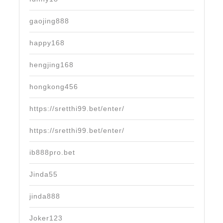
gaojing888
happy168
hengjing168
hongkong456
https://sretthi99.bet/enter/
https://sretthi99.bet/enter/
ib888pro.bet
Jinda55
jinda888
Joker123