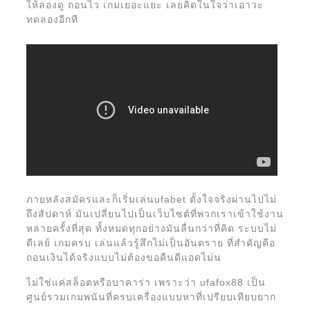
ให้ลองดู ถอนไว เกมเยอะแยะ เลยคิดในใจว่าเอาวะ
ทดลองอีกที
ภายหลังสมัครและก็เริ่มเล่นufabet ตั้งใจจริงผ่านไปไม่
ถึงสัปดาห์ มันเปลี่ยนไปเป็นเว็บไซต์ที่พวกเราเข้าใช้งาน
หลายครั้งที่สุด ทั้งหมดทุกอย่างมันลื่นกว่าที่คิด ระบบไม่
ดีเลย์ เกมครบ เล่นแล้วรู้สึกไม่เป็นอันตราย ที่สำคัญคือ
ถอนเงินได้จริงแบบไม่ต้องขอคืนดีแอดไม่น
ไม่ใช่แค่สล็อตหรือบาคาร่า เพราะว่า ufafox88 เป็น
ศูนย์รวมเกมพนันที่ครบเครื่องแบบหาที่เปรียบเทียบยาก