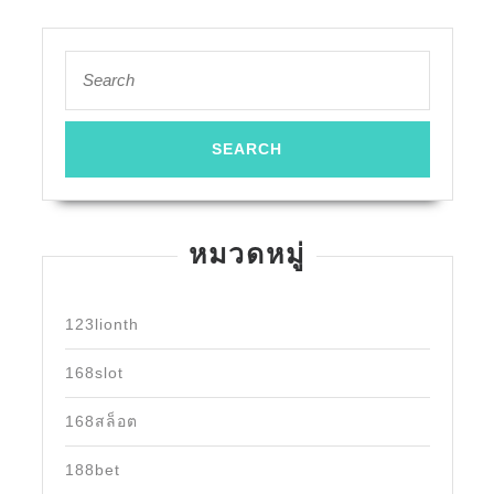
Search
for:
หมวดหมู่
123lionth
168slot
168สล็อต
188bet