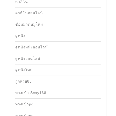
คาสิโน
คาสิโนออนไลน์
ชื่อหมวดหมู่ใหม่
ดูหนัง
ดูหนังหนังออนไลน์
ดูหนังออนไลน์
ดูหนังใหม่
ถูกหวย88
ทางเข้า Sexy168
ทางเข้าpg
ทางเข้าpg