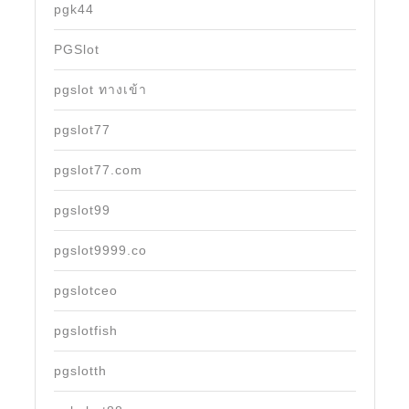
pgk44
PGSlot
pgslot ทางเข้า
pgslot77
pgslot77.com
pgslot99
pgslot9999.co
pgslotceo
pgslotfish
pgslotth