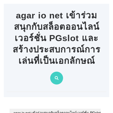
Skip
to
agar io net เข้าร่วม
content
สนุกกับสล็อตออนไลน์
เวอร์ชั่น PGslot และ
สร้างประสบการณ์การ
เล่นที่เป็นเอกลักษณ์
agar io net เข้าร่วมสนุกกับสล็อตออนไลน์เวอร์ชั่น PGslot