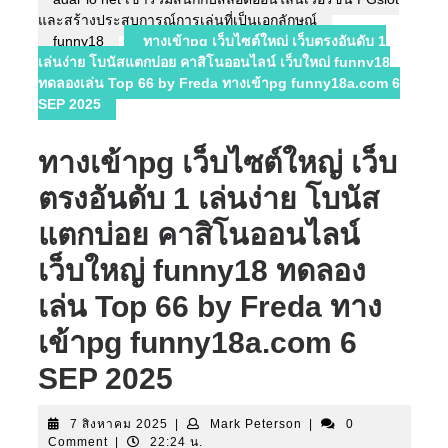
และสร้างประสบการณ์การเล่นที่เป็นเอกลักษณ์
funny18
ทางเข้าpg เว็บไซต์ใหญ่ เว็บตรงอันดับ 1
เล่นง่าย โบนัสแตกบ่อย คาสิโนออนไลน์ เว็บใหญ่ funny18
ทดลองเล่น Top 66 by Freda ทางเข้าpg funny18a.com 6
SEP 2025
ทางเข้าpg เว็บไซต์ใหญ่ เว็บ
ตรงอันดับ 1 เล่นง่าย โบนัส
แตกบ่อย คาสิโนออนไลน์
เว็บใหญ่ funny18 ทดลอง
เล่น Top 66 by Freda ทาง
เข้าpg funny18a.com 6
SEP 2025
7
Mark
7 สิงหาคม 2025
|
Mark Peterson
|
0
สิงหาคม
Peterson
Comment
|
22:24 น.