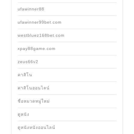
ufawinner88
ufawinner99bet.com
westbluez168bet.com
xpay88game.com
zeus66v2
คาสิโน
คาสิโนออนไลน์
ชื่อหมวดหมู่ใหม่
ดูหนัง
ดูหนังหนังออนไลน์