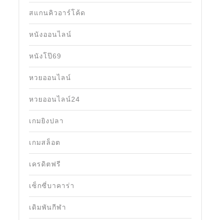
สแกนคิวอาร์โค้ด
หนังออนไลน์
หนังโป๊69
หวยออนไลน์
หวยออนไลน์24
เกมยิงปลา
เกมสล็อต
เครดิตฟรี
เซ็กซี่บาคาร่า
เดิมพันกีฬา