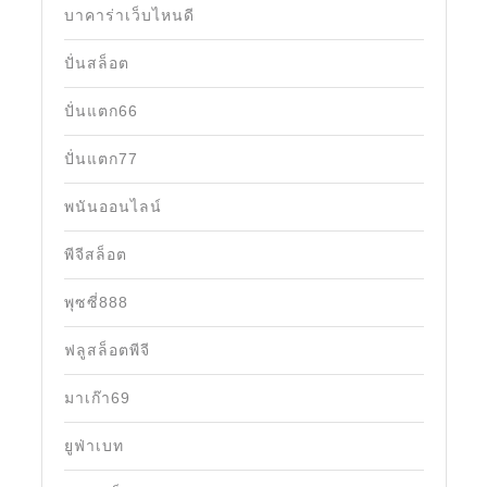
บาคาร่าเว็บไหนดี
ปั่นสล็อต
ปั่นแตก66
ปั่นแตก77
พนันออนไลน์
พีจีสล็อต
พุซซี่888
ฟลูสล็อตพีจี
มาเก๊า69
ยูฟ่าเบท