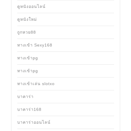
ดูหนังออนไลน์
ดูหนังใหม่
ถูกหวย88
ทางเข้า Sexy168
ทางเข้าpg
ทางเข้าpg
ทางเข้าเล่น slotxo
บาคาร่า
บาคาร่า168
บาคาร่าออนไลน์