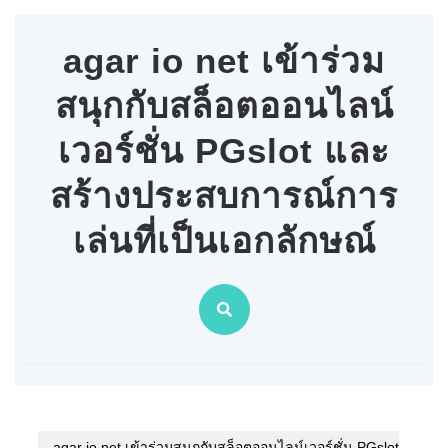
Skip
to
agar io net เข้าร่วม
content
สนุกกับสล็อตออนไลน์
เวอร์ชั่น PGslot และ
สร้างประสบการณ์การ
เล่นที่เป็นเอกลักษณ์
agar io net เข้าร่วมสนุกกับสล็อตออนไลน์เวอร์ชั่น PGslot