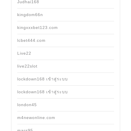
Judhai168
kingdom66n
kingxxxbet123.com
lcbet444.com
Live22
live22slot
lockdown168 เข้าสู่ระบบ
lockdown168 เข้าสู่ระบบ
london45
m4newonline.com
mars95