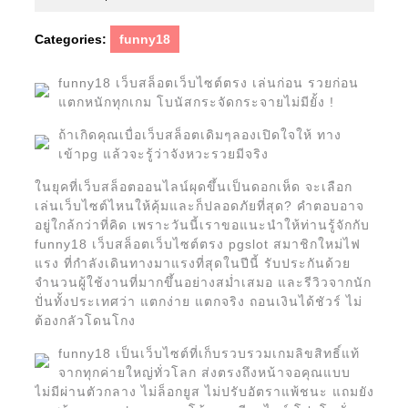
2025
Categories:
funny18
funny18 เว็บสล็อตเว็บไซต์ตรง เล่นก่อน รวยก่อน
แตกหนักทุกเกม โบนัสกระจัดกระจายไม่มียั้ง !
ถ้าเกิดคุณเบื่อเว็บสล็อตเดิมๆลองเปิดใจให้ ทาง
เข้าpg แล้วจะรู้ว่าจังหวะรวยมีจริง
ในยุคที่เว็บสล็อตออนไลน์ผุดขึ้นเป็นดอกเห็ด จะเลือก
เล่นเว็บไซต์ไหนให้คุ้มและก็ปลอดภัยที่สุด? คำตอบอาจ
อยู่ใกล้กว่าที่คิด เพราะวันนี้เราขอแนะนำให้ท่านรู้จักกับ
funny18 เว็บสล็อตเว็บไซต์ตรง pgslot สมาชิกใหม่ไฟ
แรง ที่กำลังเดินทางมาแรงที่สุดในปีนี้ รับประกันด้วย
จำนวนผู้ใช้งานที่มากขึ้นอย่างสม่ำเสมอ และรีวิวจากนัก
ปั่นทั้งประเทศว่า แตกง่าย แตกจริง ถอนเงินได้ชัวร์ ไม่
ต้องกลัวโดนโกง
funny18 เป็นเว็บไซต์ที่เก็บรวบรวมเกมลิขสิทธิ์แท้
จากทุกค่ายใหญ่ทั่วโลก ส่งตรงถึงหน้าจอคุณแบบ
ไม่มีผ่านตัวกลาง ไม่ล็อกยูส ไม่ปรับอัตราแพ้ชนะ แถมยัง