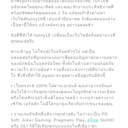
มาพร้อมระบบฝากถอนออโต้แบบเรียลไทม์ โปรโมชั่
นอัปเดตใหม่ทุกอาทิตย์ และคณะทำงานประสิทธิภาพที่
พร้อมซัพพอร์ตคุณตลอด 1 วัน แม้คุณกำลังตามหา
เว็บไซต์funny18ที่ เล่นแล้วมีอนาคต จำต้องทดลองอ่าน
เนื้อหานี้ให้จบ แล้วสมัครเลย อย่ารอคอยช้า
ข้อดีที่ทำให้ funny18 เปลี่ยนเป็นเว็บไซต์สล็อตมาแรงที่
ทุกคนเอ๋ยถึง
ทางเข้าpg ไม่ใช่แค่เว็บสล็อตทั่วๆไป แต่เป็น
แพลตฟอร์มที่ถูกออกแบบมาเพื่อตอบปัญหาทุกความอยาก
ของนักพนันในยุคสมัยใหม่ ทั้งยังในด้านความปลอดภัย
ความเร็ว ความคุ้มค่า รวมทั้งประสบการณ์ที่น่าประทับ
ใจ ซึ่งสิ่งที่ทำให้ pgslot สะดุดตาเหนือคู่ปรับมีดังนี้
• เว็บตรงแท้ 100% ไม่ผ่านเอเย่นต์ คุณสามารถมั่นอก
มั่นใจได้ว่าเงินทุกบาทของคุณจะไม่ถูกหักค่าธรรมเนียม
หรือโดนหักเปอร์เซ็นต์โดยนายหน้า ระบบจ่ายตรงจาก
เซิร์ฟเวอร์หลัก ไม่มีใครมายุ่งเกี่ยวกับการชนะของคุณ
• รวมเกมลิขสิทธิ์แท้จากทุกค่ายดัง ไม่ว่าจะเป็น PG
Soft, Joker Gaming, Pragmatic Play,
สล็อต
SlotXO
หรือ JILI ก็มีให้เลือกครบแบบจบในที่เดียว ทุก