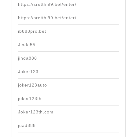
https://sretthi99.bet/enter/
https://sretthi99.bet/enter/
ib888pro.bet
Jinda55
jinda888
Joker123
joker123auto
joker123th
Joker123th.com
juad888