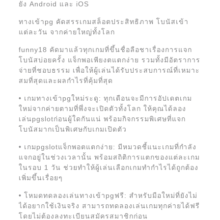
ยัง Android และ iOS
ทางเข้าpg คัดสรรเกมสล็อตประสิทธิภาพ โบนัสเข้า
แต่ละวัน จากค่ายใหญ่ทั้งโลก
funny18 คัดมาแล้วทุกเกมที่ขึ้นชื่อลือชาเรื่องการแจก
โบนัสบ่อยครั้ง แจ็กพอเพียงตแตกง่าย รวมทั้งมีอัตราการ
จ่ายที่ชอบธรรม เพื่อให้ผู้เล่นได้รับประสบการณ์ที่เหมาะ
สมที่สุดและผลกำไรที่คุ้มที่สุด
• เกมทางเข้าpgใหม่ระดู: ทุกเดือนจะมีการอัปเดตเกม
ใหม่จากค่ายตามที่พึ่งจะเปิดตัวทั้งโลก ให้คุณได้ลอง
เล่นpgslotก่อนผู้ใดกันแน่ พร้อมกิจกรรมพิเศษที่แจก
โบนัสมากเป็นพิเศษกับเกมเปิดตัว
• เกมpgslotแจ็กพอตแตกง่าย: มีหมวดชี้แนะเกมที่กำลัง
แจกอยู่ในช่วงเวลานั้น พร้อมสถิติการแตกของแต่ละเกม
ในรอบ 1 วัน ช่วยทำให้ผู้เล่นเลือกเกมทำกำไรได้ถูกต้อง
เพิ่มขึ้นเรื่อยๆ
• โหมดทดลองเล่นทางเข้าpgฟรี: สำหรับมือใหม่ที่ยังไม่
ได้อยากใช้เงินจริง สามารถทดลองเล่นเกมทุกค่ายได้ฟรี
โดยไม่ต้องลงทะเบียนสมัครสมาชิกก่อน