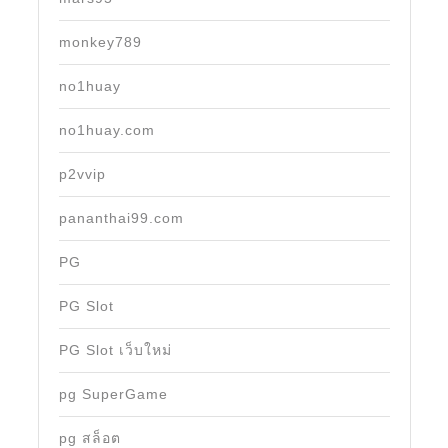
monkey789
no1huay
no1huay.com
p2vvip
pananthai99.com
PG
PG Slot
PG Slot เว็บใหม่
pg SuperGame
pg สล็อต